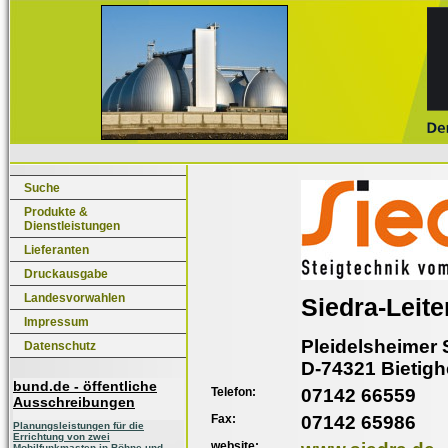
Suche
Produkte &
Dienstleistungen
Lieferanten
Druckausgabe
Landesvorwahlen
Siedra-Leit
Impressum
Pleidelsheimer S
Datenschutz
D-74321 Bietig
bund.de - öffentliche
Telefon:
07142 66559
Ausschreibungen
Fax:
07142 65986
Planungsleistungen für die
Errichtung von zwei
website:
Mobilfunkmasten in Böhne und