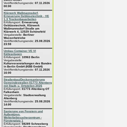
Veröffentlichungsende:
07.11.2026
00:00
Klärwerk Waßmannsdorf,
Erneuerung Gebläsetechnik - VE
1.3 Trockenbauarbeiten
Erfüllungsort:
Erneuerung
Gebläsetechnik, Klärwerk
Waßmannsdorf Straße am
Klärwerk 4, 12529 Schönefeld
Vergabestelle:
Berliner
Wasserbetriebe
Veröffentlichungsende:
25.08.2026
23:59
Umbau Container VE VI
Kälteanlagen
Erfüllungsort:
10963 Berlin
Vergabestelle:
Kulturveranstaltungen des Bundes
in Berlin GmbH (KBB GmbH)
Veröffentlichungsende:
07.11.2026
16:00
Straßenbau/Deckensanierung
Gemeindestraßen 01773 Altenberg
mit Stadt- u. Ortsteilen 2026
Erfüllungsort:
01773 Altenberg OT
Falkenhain
Vergabestelle:
Stadtverwaltung
Altenberg
Veröffentlichungsende:
25.08.2026
14:00
Sanierung von Fenstern und
Außentüren,
Welterbebesucherzentrum -
Fürstenplatz 1
Erfüllungsort:
08289 Schneeberg
Vergabestelle:
Stadtverwaltung