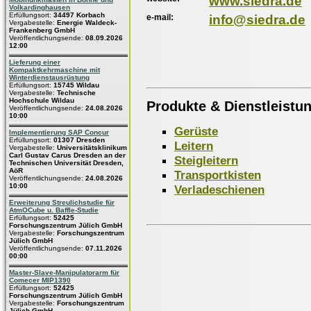
www.siedra.de
Volkardinghausen
Erfüllungsort:
34497 Korbach
e-mail:
info@siedra.de
Vergabestelle:
Energie Waldeck-
Frankenberg GmbH
Veröffentlichungsende:
08.09.2026
12:00
Lieferung einer
Kompaktkehrmaschine mit
Winterdienstausrüstung
Erfüllungsort:
15745 Wildau
Vergabestelle:
Technische
Hochschule Wildau
Produkte & Dienstleistu
Veröffentlichungsende:
24.08.2026
10:00
Gerüste
Implementierung SAP Concur
Erfüllungsort:
01307 Dresden
Leitern
Vergabestelle:
Universitätsklinikum
Carl Gustav Carus Dresden an der
Steigleitern
Technischen Universität Dresden,
AöR
Transportkisten
Veröffentlichungsende:
24.08.2026
10:00
Verladeschienen
Erweiterung Streulichstudie für
AtmOCube u. Baffle-Studie
Erfüllungsort:
52425
Forschungszentrum Jülich GmbH
Vergabestelle:
Forschungszentrum
Jülich GmbH
Veröffentlichungsende:
07.11.2026
00:00
Master-Slave-Manipulatorarm für
Comecer MIP1390
Erfüllungsort:
52425
Forschungszentrum Jülich GmbH
Vergabestelle:
Forschungszentrum
Jülich GmbH