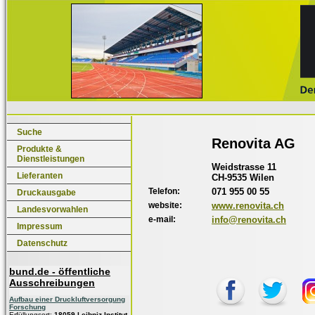
Suche
Renovita AG
Produkte &
Dienstleistungen
Weidstrasse 11
Lieferanten
CH-9535 Wilen
Telefon:
071 955 00 55
Druckausgabe
website:
www.renovita.ch
Landesvorwahlen
e-mail:
info@renovita.ch
Impressum
Datenschutz
bund.de - öffentliche
Ausschreibungen
Aufbau einer Druckluftversorgung
Forschung
Erfüllungsort:
18059 Leibniz-Institut