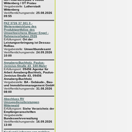
Wittenberg / OT Pratau
Vergabestelle:
Lutherstadt
Wittenberg
Veröffentlichungsende:
25.08.2026
09:55
FKZ 3726 37 301 0 -
Weiterentwicklung des
Produktportfolios des
Umweltzeichens Blauer Engel -
Rahmenvorhaben 2026
Erfüllungsort:
Ort der
Leistungserbringung ist Dessau-
Roßlau.
Vergabestelle:
Umweltbundesamt
Veröffentlichungsende:
24.09.2026
10:00
Annaberg-Buchholz, Paulus-
Jenisius-Straße 43, 340-Maler
Erfüllungsort:
09456 Agentur für
Arbeit Annaberg-Buchholz, Paulus-
Jenisius-Straße 43, 09456
Annaberg-Buchholz
Vergabestelle:
BA - Gebäude-, Bau-
und Immobilienmanagement GmbH
Veröffentlichungsende:
31.08.2026
08:00
Abschluss RV
Umzugsdienstleistungen
Mittenwald
Erfüllungsort:
Siehe Verzeichnis der
Empfängeranschriften
Vergabestelle:
Bundeswehrverwaltung
Veröffentlichungsende:
16.09.2026
13:00
Kauf und Lieferung von mobilen