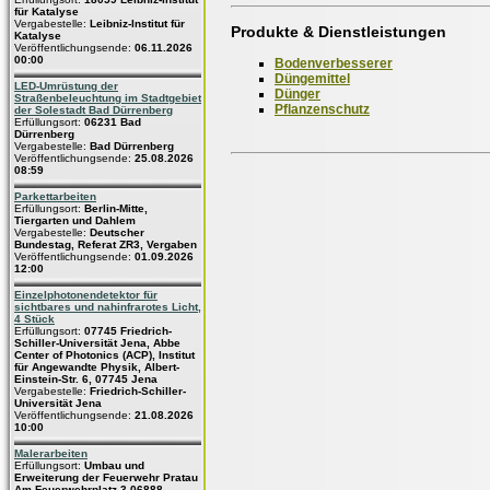
für Katalyse
Vergabestelle:
Leibniz-Institut für
Produkte & Dienstleistungen
Katalyse
Veröffentlichungsende:
06.11.2026
00:00
Bodenverbesserer
Düngemittel
LED-Umrüstung der
Dünger
Straßenbeleuchtung im Stadtgebiet
Pflanzenschutz
der Solestadt Bad Dürrenberg
Erfüllungsort:
06231 Bad
Dürrenberg
Vergabestelle:
Bad Dürrenberg
Veröffentlichungsende:
25.08.2026
08:59
Parkettarbeiten
Erfüllungsort:
Berlin-Mitte,
Tiergarten und Dahlem
Vergabestelle:
Deutscher
Bundestag, Referat ZR3, Vergaben
Veröffentlichungsende:
01.09.2026
12:00
Einzelphotonendetektor für
sichtbares und nahinfrarotes Licht,
4 Stück
Erfüllungsort:
07745 Friedrich-
Schiller-Universität Jena, Abbe
Center of Photonics (ACP), Institut
für Angewandte Physik, Albert-
Einstein-Str. 6, 07745 Jena
Vergabestelle:
Friedrich-Schiller-
Universität Jena
Veröffentlichungsende:
21.08.2026
10:00
Malerarbeiten
Erfüllungsort:
Umbau und
Erweiterung der Feuerwehr Pratau
Am Feuerwehrplatz 3 06888