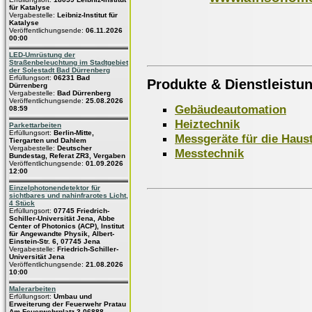
für Katalyse
Vergabestelle:
Leibniz-Institut für
Katalyse
Veröffentlichungsende:
06.11.2026
00:00
LED-Umrüstung der
Straßenbeleuchtung im Stadtgebiet
der Solestadt Bad Dürrenberg
Erfüllungsort:
06231 Bad
Produkte & Dienstleistu
Dürrenberg
Vergabestelle:
Bad Dürrenberg
Veröffentlichungsende:
25.08.2026
Gebäudeautomation
08:59
Heiztechnik
Parkettarbeiten
Erfüllungsort:
Berlin-Mitte,
Messgeräte für die Haus
Tiergarten und Dahlem
Vergabestelle:
Deutscher
Messtechnik
Bundestag, Referat ZR3, Vergaben
Veröffentlichungsende:
01.09.2026
12:00
Einzelphotonendetektor für
sichtbares und nahinfrarotes Licht,
4 Stück
Erfüllungsort:
07745 Friedrich-
Schiller-Universität Jena, Abbe
Center of Photonics (ACP), Institut
für Angewandte Physik, Albert-
Einstein-Str. 6, 07745 Jena
Vergabestelle:
Friedrich-Schiller-
Universität Jena
Veröffentlichungsende:
21.08.2026
10:00
Malerarbeiten
Erfüllungsort:
Umbau und
Erweiterung der Feuerwehr Pratau
Am Feuerwehrplatz 3 06888