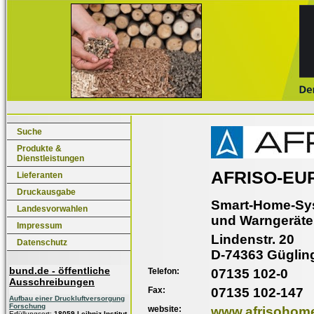
Suche
Produkte &
Dienstleistungen
AFRISO-EU
Lieferanten
Druckausgabe
Smart-Home-Sy
Landesvorwahlen
und Warngeräte
Impressum
Lindenstr. 20
Datenschutz
D-74363 Güglin
bund.de - öffentliche
Telefon:
07135 102-0
Ausschreibungen
Fax:
07135 102-147
Aufbau einer Druckluftversorgung
Forschung
website:
www.afrisohom
Erfüllungsort:
18059 Leibniz-Institut