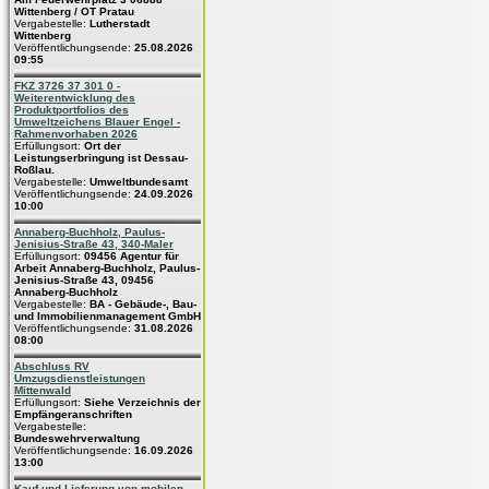
Wittenberg / OT Pratau
Vergabestelle:
Lutherstadt
Wittenberg
Veröffentlichungsende:
25.08.2026
09:55
FKZ 3726 37 301 0 -
Weiterentwicklung des
Produktportfolios des
Umweltzeichens Blauer Engel -
Rahmenvorhaben 2026
Erfüllungsort:
Ort der
Leistungserbringung ist Dessau-
Roßlau.
Vergabestelle:
Umweltbundesamt
Veröffentlichungsende:
24.09.2026
10:00
Annaberg-Buchholz, Paulus-
Jenisius-Straße 43, 340-Maler
Erfüllungsort:
09456 Agentur für
Arbeit Annaberg-Buchholz, Paulus-
Jenisius-Straße 43, 09456
Annaberg-Buchholz
Vergabestelle:
BA - Gebäude-, Bau-
und Immobilienmanagement GmbH
Veröffentlichungsende:
31.08.2026
08:00
Abschluss RV
Umzugsdienstleistungen
Mittenwald
Erfüllungsort:
Siehe Verzeichnis der
Empfängeranschriften
Vergabestelle:
Bundeswehrverwaltung
Veröffentlichungsende:
16.09.2026
13:00
Kauf und Lieferung von mobilen