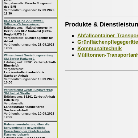
Vergabestelle:
Beschaffungsamt
des BMI
Veröffentlichungsende:
07.09.2026
11:30
REZ SW 45ind AA Rottweil-
Produkte & Dienstleistu
Villingen-Schwenningen
Erfüllungsort:
- Maßnahmeorte im
Bezirk des REZ Südwest (Extra-
Abfallcontainer-Transpo
Regio NUTS 3)
Vergabestelle:
Bundesagentur für
Grünflächenpflegegeräte
Arbeit
Veröffentlichungsende:
23.09.2026
Kommunaltechnik
10:00
Mülltonnen-Transportan
Winterdienst Gestellungsvertrag
SM Zerbst Radweg 1
Erfüllungsort:
39261 Zerbst (Anhalt-
Bitterfeld)
Vergabestelle:
Landesstraßenbaubehörde
Sachsen-Anhalt
Veröffentlichungsende:
10.09.2026
10:00
Winterdienst Gestellungsvertrag
SM Zerbst Straße
Erfüllungsort:
39261 Zerbst (Anhalt-
Bitterfeld)
Vergabestelle:
Landesstraßenbaubehörde
Sachsen-Anhalt
Veröffentlichungsende:
10.09.2026
10:00
Rahmenvereinbarung über die
konventionelle gewerbliche
Bewachung der Graf-Haeseler-
Kaserne Lebach
Erfüllungsort:
66822 Lebach