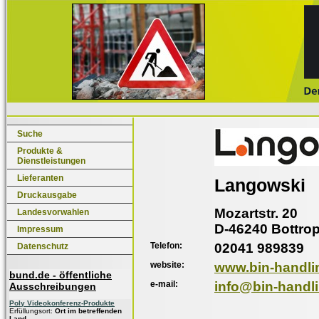
Suche
Produkte &
Dienstleistungen
Lieferanten
Langowski
Druckausgabe
Mozartstr. 20
Landesvorwahlen
D-46240 Bottro
Impressum
Telefon:
02041 989839
Datenschutz
website:
www.bin-handli
bund.de - öffentliche
e-mail:
info@bin-handl
Ausschreibungen
Poly Videokonferenz-Produkte
Erfüllungsort:
Ort im betreffenden
Land