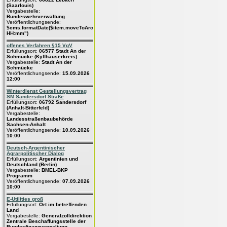
(Saarlouis)
Vergabestelle:
Bundeswehrverwaltung
Veröffentlichungsende:
$cms.formatDate($item.moveToArchive,"dd.MM.yyyy
HH:mm")
offenes Verfahren §15 VgV
Erfüllungsort:
06577 Stadt An der
Schmücke (Kyffhäuserkreis)
Vergabestelle:
Stadt An der
Schmücke
Veröffentlichungsende:
15.09.2026
12:00
Winterdienst Gestellungsvertrag
SM Sandersdorf Straße
Erfüllungsort:
06792 Sandersdorf
(Anhalt-Bitterfeld)
Vergabestelle:
Landesstraßenbaubehörde
Sachsen-Anhalt
Veröffentlichungsende:
10.09.2026
10:00
Deutsch-Argentinischer
Agrarpolitischer Dialog
Erfüllungsort:
Argentinien und
Deutschland (Berlin)
Vergabestelle:
BMEL-BKP
Programm
Veröffentlichungsende:
07.09.2026
10:00
E-Utilities groß
Erfüllungsort:
Ort im betreffenden
Land
Vergabestelle:
Generalzolldirektion
Zentrale Beschaffungsstelle der
Bundesfinanzverwaltung