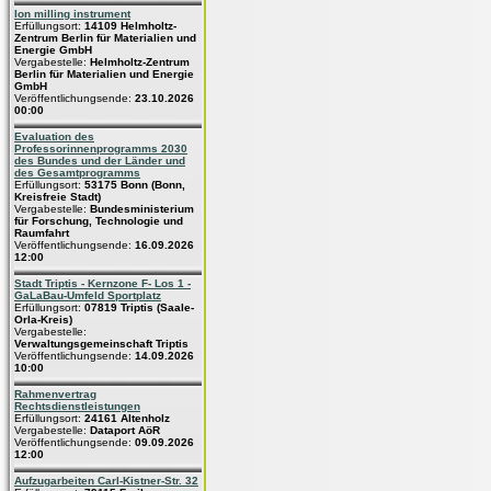
Ion milling instrument
Erfüllungsort:
14109 Helmholtz-
Zentrum Berlin für Materialien und
Energie GmbH
Vergabestelle:
Helmholtz-Zentrum
Berlin für Materialien und Energie
GmbH
Veröffentlichungsende:
23.10.2026
00:00
Evaluation des
Professorinnenprogramms 2030
des Bundes und der Länder und
des Gesamtprogramms
Erfüllungsort:
53175 Bonn (Bonn,
Kreisfreie Stadt)
Vergabestelle:
Bundesministerium
für Forschung, Technologie und
Raumfahrt
Veröffentlichungsende:
16.09.2026
12:00
Stadt Triptis - Kernzone F- Los 1 -
GaLaBau-Umfeld Sportplatz
Erfüllungsort:
07819 Triptis (Saale-
Orla-Kreis)
Vergabestelle:
Verwaltungsgemeinschaft Triptis
Veröffentlichungsende:
14.09.2026
10:00
Rahmenvertrag
Rechtsdienstleistungen
Erfüllungsort:
24161 Altenholz
Vergabestelle:
Dataport AöR
Veröffentlichungsende:
09.09.2026
12:00
Aufzugarbeiten Carl-Kistner-Str. 32