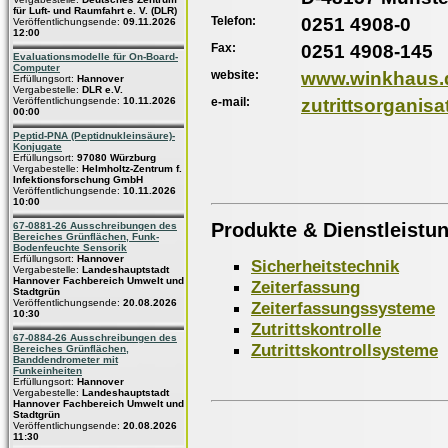
für Luft- und Raumfahrt e. V. (DLR)
Telefon:
0251 4908-0
Veröffentlichungsende:
09.11.2026
12:00
Fax:
0251 4908-145
Evaluationsmodelle für On-Board-
Computer
website:
www.winkhaus.
Erfüllungsort:
Hannover
Vergabestelle:
DLR e.V.
e-mail:
zutrittsorgani
Veröffentlichungsende:
10.11.2026
00:00
Peptid-PNA (Peptidnukleinsäure)-
Konjugate
Erfüllungsort:
97080 Würzburg
Vergabestelle:
Helmholtz-Zentrum f.
Infektionsforschung GmbH
Veröffentlichungsende:
10.11.2026
10:00
Produkte & Dienstleistu
67-0881-26 Ausschreibungen des
Bereiches Grünflächen, Funk-
Bodenfeuchte Sensorik
Erfüllungsort:
Hannover
Sicherheitstechnik
Vergabestelle:
Landeshauptstadt
Hannover Fachbereich Umwelt und
Zeiterfassung
Stadtgrün
Veröffentlichungsende:
20.08.2026
Zeiterfassungssysteme
10:30
Zutrittskontrolle
67-0884-26 Ausschreibungen des
Zutrittskontrollsysteme
Bereiches Grünflächen,
Banddendrometer mit
Funkeinheiten
Erfüllungsort:
Hannover
Vergabestelle:
Landeshauptstadt
Hannover Fachbereich Umwelt und
Stadtgrün
Veröffentlichungsende:
20.08.2026
11:30