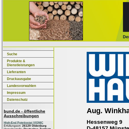
Suche
Produkte &
Dienstleistungen
Lieferanten
Druckausgabe
Landesvorwahlen
Impressum
Datenschutz
Aug. Winkh
bund.de - öffentliche
Ausschreibungen
Hessenweg 9
High-End Potetiostat VIONIC
Erfüllungsort:
26129 Oldenburg
D-48157 Münste
Vergabestelle:
Deutsches Zentrum