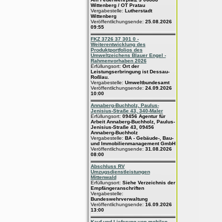
Wittenberg / OT Pratau
Vergabestelle:
Lutherstadt
Wittenberg
Veröffentlichungsende:
25.08.2026
09:55
FKZ 3726 37 301 0 -
Weiterentwicklung des
Produktportfolios des
Umweltzeichens Blauer Engel -
Rahmenvorhaben 2026
Erfüllungsort:
Ort der
Leistungserbringung ist Dessau-
Roßlau.
Vergabestelle:
Umweltbundesamt
Veröffentlichungsende:
24.09.2026
10:00
Annaberg-Buchholz, Paulus-
Jenisius-Straße 43, 340-Maler
Erfüllungsort:
09456 Agentur für
Arbeit Annaberg-Buchholz, Paulus-
Jenisius-Straße 43, 09456
Annaberg-Buchholz
Vergabestelle:
BA - Gebäude-, Bau-
und Immobilienmanagement GmbH
Veröffentlichungsende:
31.08.2026
08:00
Abschluss RV
Umzugsdienstleistungen
Mittenwald
Erfüllungsort:
Siehe Verzeichnis der
Empfängeranschriften
Vergabestelle:
Bundeswehrverwaltung
Veröffentlichungsende:
16.09.2026
13:00
Kauf und Lieferung von mobilen