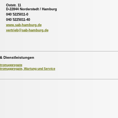
Oststr. 11
D-22844 Norderstedt / Hamburg
040 5225011-0
040 5225011-40
www.sab-hamburg.de
vertrieb@sab-hamburg.de
& Dienstleistungen
tromaggregate
tromaggregate, Wartung und Service