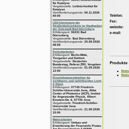
für Katalyse
Vergabestelle:
Leibniz-Institut für
Katalyse
Veröffentlichungsende:
06.11.2026
Telefon:
00:00
Fax:
LED-Umrüstung der
Straßenbeleuchtung im Stadtgebiet
website:
der Solestadt Bad Dürrenberg
Erfüllungsort:
06231 Bad
e-mail:
Dürrenberg
Vergabestelle:
Bad Dürrenberg
Veröffentlichungsende:
25.08.2026
08:59
Parkettarbeiten
Erfüllungsort:
Berlin-Mitte,
Tiergarten und Dahlem
Vergabestelle:
Deutscher
Produkte 
Bundestag, Referat ZR3, Vergaben
Veröffentlichungsende:
01.09.2026
Nots
12:00
Nots
Einzelphotonendetektor für
sichtbares und nahinfrarotes Licht,
4 Stück
Erfüllungsort:
07745 Friedrich-
Schiller-Universität Jena, Abbe
Center of Photonics (ACP), Institut
für Angewandte Physik, Albert-
Einstein-Str. 6, 07745 Jena
Vergabestelle:
Friedrich-Schiller-
Universität Jena
Veröffentlichungsende:
21.08.2026
10:00
Malerarbeiten
Erfüllungsort:
Umbau und
Erweiterung der Feuerwehr Pratau
Am Feuerwehrplatz 3 06888