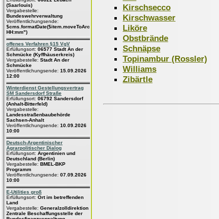
Kirschsecco
(Saarlouis)
Vergabestelle:
Kirschwasser
Bundeswehrverwaltung
Veröffentlichungsende:
Liköre
$cms.formatDate($item.moveToArchive,"dd.MM.yyyy
HH:mm")
Obstbrände
offenes Verfahren §15 VgV
Schnäpse
Erfüllungsort:
06577 Stadt An der
Schmücke (Kyffhäuserkreis)
Topinambur (Rossler)
Vergabestelle:
Stadt An der
Schmücke
Williams
Veröffentlichungsende:
15.09.2026
12:00
Zibärtle
Winterdienst Gestellungsvertrag
SM Sandersdorf Straße
Erfüllungsort:
06792 Sandersdorf
(Anhalt-Bitterfeld)
Vergabestelle:
Landesstraßenbaubehörde
Sachsen-Anhalt
Veröffentlichungsende:
10.09.2026
10:00
Deutsch-Argentinischer
Agrarpolitischer Dialog
Erfüllungsort:
Argentinien und
Deutschland (Berlin)
Vergabestelle:
BMEL-BKP
Programm
Veröffentlichungsende:
07.09.2026
10:00
E-Utilities groß
Erfüllungsort:
Ort im betreffenden
Land
Vergabestelle:
Generalzolldirektion
Zentrale Beschaffungsstelle der
Bundesfinanzverwaltung