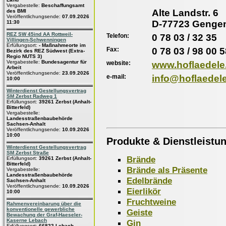
Vergabestelle:
Beschaffungsamt
Alte Landstr. 6
des BMI
Veröffentlichungsende:
07.09.2026
D-77723 Genge
11:30
REZ SW 45ind AA Rottweil-
Telefon:
0 78 03 / 32 35
Villingen-Schwenningen
Erfüllungsort:
- Maßnahmeorte im
Fax:
0 78 03 / 98 00 
Bezirk des REZ Südwest (Extra-
Regio NUTS 3)
Vergabestelle:
Bundesagentur für
website:
www.hoflaedele
Arbeit
Veröffentlichungsende:
23.09.2026
e-mail:
info@hoflaedel
10:00
Winterdienst Gestellungsvertrag
SM Zerbst Radweg 1
Erfüllungsort:
39261 Zerbst (Anhalt-
Bitterfeld)
Vergabestelle:
Landesstraßenbaubehörde
Sachsen-Anhalt
Veröffentlichungsende:
10.09.2026
10:00
Produkte & Dienstleistu
Winterdienst Gestellungsvertrag
SM Zerbst Straße
Brände
Erfüllungsort:
39261 Zerbst (Anhalt-
Bitterfeld)
Brände als Präsente
Vergabestelle:
Landesstraßenbaubehörde
Edelbrände
Sachsen-Anhalt
Veröffentlichungsende:
10.09.2026
Eierlikör
10:00
Fruchtweine
Rahmenvereinbarung über die
konventionelle gewerbliche
Geiste
Bewachung der Graf-Haeseler-
Kaserne Lebach
Gin
Erfüllungsort:
66822 Lebach