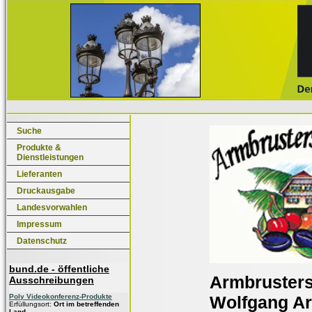
Suche
Produkte &
Dienstleistungen
Lieferanten
Druckausgabe
Landesvorwahlen
Impressum
Datenschutz
bund.de - öffentliche
Armbrusters
Ausschreibungen
Poly Videokonferenz-Produkte
Wolfgang A
Erfüllungsort:
Ort im betreffenden
Land