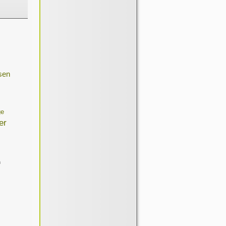
sen
ge
er
n