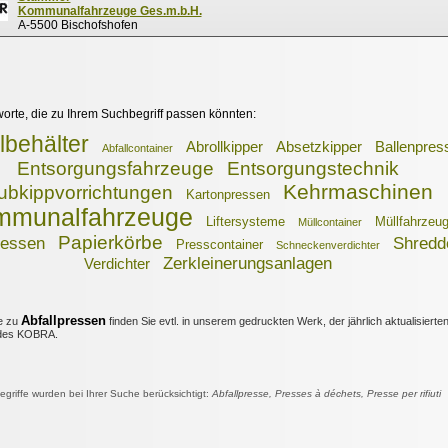
Kommunalfahrzeuge Ges.m.b.H.
A-5500 Bischofshofen
worte, die zu Ihrem Suchbegriff passen könnten:
lbehälter
Abrollkipper
Absetzkipper
Ballenpres
Abfallcontainer
Entsorgungsfahrzeuge
Entsorgungstechnik
Kehrmaschinen
ubkippvorrichtungen
Kartonpressen
mmunalfahrzeuge
Liftersysteme
Müllfahrzeu
Müllcontainer
Papierkörbe
ressen
Shredd
Presscontainer
Schneckenverdichter
Zerkleinerungsanlagen
Verdichter
Abfallpressen
e zu
finden Sie evtl. in unserem gedruckten Werk, der jährlich aktualisierte
es KOBRA.
riffe wurden bei Ihrer Suche berücksichtigt:
Abfallpresse, Presses à déchets, Presse per rifiuti