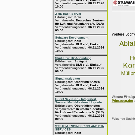
Veröffentlichungsende:
06.11.2026
10:00
2-HE-Rack-Server
Erfüllungsort:
Köln
Vergabestelle:
Deutsches Zentrum
für Luft- und Raumfahrt e.V. (DLR)
Veröffentlichungsende:
06.11.2026
09:00
Weitere Stich
Software Development
Erfüllungsort:
Köln
Abfal
Vergabestelle:
DLR e.V., Einkauf
Veröffentlichungsende:
06.11.2026
10:00
H
Studie zur H2-Anbindung
Erfüllungsort:
Stuttgart
Ko
Vergabestelle:
DLR e.V., Einkauf
Veröffentlichungsende:
06.11.2026
00:00
Müllp
Signalanalysator
Erfüllungsort:
Oberpfaffenhofen
Vergabestelle:
DLR e.V., Einkauf
Veröffentlichungsende:
06.11.2026
10:00
Weitere Einträg
GSSR Next-Gen - Integrated,
Printausgabe
d
Secure, Multi-Missions Upgrade
Erfüllungsort:
Oberpfaffenhofen
Vergabestelle:
Deutsches Zentrum
für Luft- und Raumfahrt e.V. (DLR)
Veröffentlichungsende:
06.11.2026
Folgende Suchbeg
09:00
SYSTEM ENGINEERING AND DTN
SERVICES
Erfüllungsort:
Köln