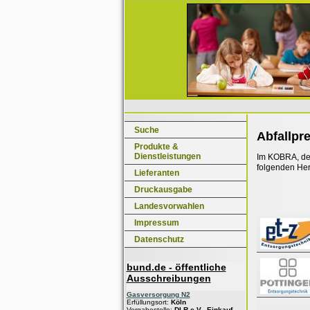
Suche
Abfallpr
Produkte &
Dienstleistungen
Im KOBRA, dem
folgenden Her
Lieferanten
Druckausgabe
Landesvorwahlen
Impressum
Datenschutz
bund.de - öffentliche
Ausschreibungen
Gasversorgung N2
Erfüllungsort:
Köln
Vergabestelle:
DLR e.V., Einkauf