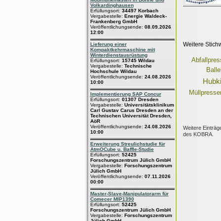
Volkardinghausen
Erfüllungsort:
34497 Korbach
Vergabestelle:
Energie Waldeck-
Frankenberg GmbH
Veröffentlichungsende:
08.09.2026
12:00
Weitere Stich
Lieferung einer
Kompaktkehrmaschine mit
Winterdienstausrüstung
Abfallpre
Erfüllungsort:
15745 Wildau
Vergabestelle:
Technische
Ball
Hochschule Wildau
Veröffentlichungsende:
24.08.2026
Hubki
10:00
Müllpresse
Implementierung SAP Concur
Erfüllungsort:
01307 Dresden
Vergabestelle:
Universitätsklinikum
Carl Gustav Carus Dresden an der
Technischen Universität Dresden,
AöR
Veröffentlichungsende:
24.08.2026
Weitere Einträg
10:00
des KOBRA.
Erweiterung Streulichstudie für
AtmOCube u. Baffle-Studie
Erfüllungsort:
52425
Forschungszentrum Jülich GmbH
Vergabestelle:
Forschungszentrum
Jülich GmbH
Veröffentlichungsende:
07.11.2026
00:00
Master-Slave-Manipulatorarm für
Comecer MIP1390
Erfüllungsort:
52425
Forschungszentrum Jülich GmbH
Vergabestelle:
Forschungszentrum
Jülich GmbH