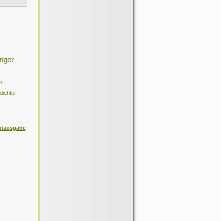
nger
r
dichter
ntausgabe