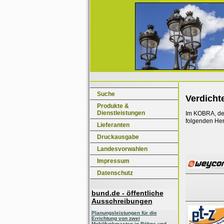
Suche
Verdicht
Produkte &
Dienstleistungen
Im KOBRA, dem
folgenden Her
Lieferanten
Druckausgabe
Landesvorwahlen
Impressum
Datenschutz
bund.de - öffentliche
Ausschreibungen
Planungsleistungen für die
Errichtung von zwei
Mobilfunkmasten in Böhne und