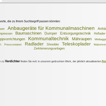
worte, die zu Ihrem Suchbegriff passen könnten:
Anbaugeräte für Kommunalmaschinen
Anhä
ssen
Baumaschinen
Dumper
Entsorgungstechnik
enpressen
Hoflader
Kommunaltechnik
Mähraupen
ppvorrichtungen
Minibagge
Radlader
Teleskoplader
n
Shredder
Presscontainer
Walzenver
Zerkleinerungsanlagen
Verdichter
e zu
finden Sie evtl. in unserem gedruckten Werk, der jährlich aktualisierten
Pri