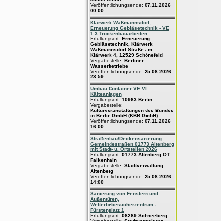
Veröffentlichungsende:
07.11.2026
00:00
Klärwerk Waßmannsdorf,
Erneuerung Gebläsetechnik - VE
1.3 Trockenbauarbeiten
Erfüllungsort:
Erneuerung
Gebläsetechnik, Klärwerk
Waßmannsdorf Straße am
Klärwerk 4, 12529 Schönefeld
Vergabestelle:
Berliner
Wasserbetriebe
Veröffentlichungsende:
25.08.2026
23:59
Umbau Container VE VI
Kälteanlagen
Erfüllungsort:
10963 Berlin
Vergabestelle:
Kulturveranstaltungen des Bundes
in Berlin GmbH (KBB GmbH)
Veröffentlichungsende:
07.11.2026
16:00
Straßenbau/Deckensanierung
Gemeindestraßen 01773 Altenberg
mit Stadt- u. Ortsteilen 2026
Erfüllungsort:
01773 Altenberg OT
Falkenhain
Vergabestelle:
Stadtverwaltung
Altenberg
Veröffentlichungsende:
25.08.2026
14:00
Sanierung von Fenstern und
Außentüren,
Welterbebesucherzentrum -
Fürstenplatz 1
Erfüllungsort:
08289 Schneeberg
Vergabestelle:
Stadtverwaltung