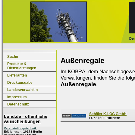
Suche
Außenregale
Produkte &
Dienstleistungen
Im KOBRA, dem Nachschlagewerk f
Lieferanten
Verwaltungen, finden Sie die fol
Druckausgabe
Außenregale
.
Landesvorwahlen
Impressum
Datenschutz
Schöler K-LOG GmbH
bund.de - öffentliche
D-73760 Ostfildern
Ausschreibungen
Veranstaltungstechnik
Erfüllungsort:
10178 Berlin
Vergabestelle:
Stiftung