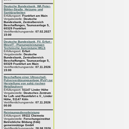
Deutsche Bundesbank, WA Peter-
Böhler-Straße, Heizung- und
Sanitärarbeiten
Erfüllungsort:
Frankfurt am Main
Vergabestelle:
Deutsche
Bundesbank, Zentralbereich
Beschaffungen, Taunusanlage 5,
60329 Frankfurt
Veröffentlichungsende:
07.02.2027
15:00
Deutsche Bundesbank, Fil. Erfurt -
MoveIT - Planungsleistungen
Technische Ausrüstung HKLS
Erfüllungsort:
Erfurt
Vergabestelle:
Deutsche
Bundesbank, Zentralbereich
Beschaffungen, Taunusanlage 5,
60329 Frankfurt am Main
Veröffentlichungsende:
07.11.2026
15:00
Beschaffung einer Ultraschall-
Pulververdüsungsanlage (PuV) zur
Herstellung von sphä rischen
Metallpulvern
Erfüllungsort:
51147 Linder Höhe
Vergabestelle:
Deutsches Zentrum
für Luft- und Raumfahrt e.V., Linder
Höhe, 51147 Köln
Veröffentlichungsende:
07.11.2026
00:00
Reinigungsdienstleistung
Erfüllungsort:
09111 Chemnitz
Vergabestelle:
Forschungsinstitut
Betriebliche Bildung (f-bb)
gemeinnützige GmbH
Veröffentlichungsende:
28.08.2026