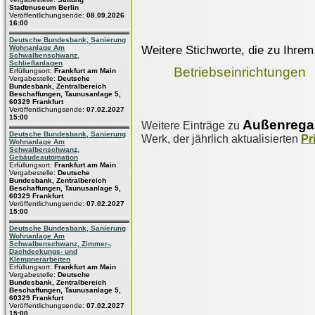
Stadtmuseum Berlin
Veröffentlichungsende:
08.09.2026
16:00
Deutsche Bundesbank, Sanierung
Weitere Stichworte, die zu Ihrem
Wohnanlage Am
Schwalbenschwanz,
Schließanlagen
Betriebseinrichtungen
Erfüllungsort:
Frankfurt am Main
Vergabestelle:
Deutsche
Bundesbank, Zentralbereich
Beschaffungen, Taunusanlage 5,
60329 Frankfurt
Veröffentlichungsende:
07.02.2027
15:00
Außenrega
Weitere Einträge zu
Deutsche Bundesbank, Sanierung
Werk, der jährlich aktualisierten
Pr
Wohnanlage Am
Schwalbenschwanz,
Gebäudeautomation
Erfüllungsort:
Frankfurt am Main
Vergabestelle:
Deutsche
Bundesbank, Zentralbereich
Beschaffungen, Taunusanlage 5,
60329 Frankfurt
Veröffentlichungsende:
07.02.2027
15:00
Deutsche Bundesbank, Sanierung
Wohnanlage Am
Schwalbenschwanz, Zimmer-,
Dachdeckungs- und
Klempnerarbeiten
Erfüllungsort:
Frankfurt am Main
Vergabestelle:
Deutsche
Bundesbank, Zentralbereich
Beschaffungen, Taunusanlage 5,
60329 Frankfurt
Veröffentlichungsende:
07.02.2027
15:00