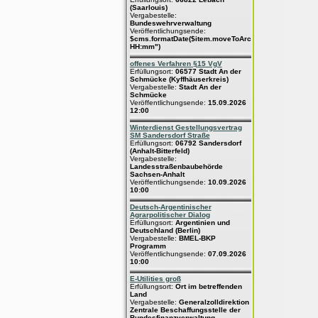
(Saarlouis)
Vergabestelle:
Bundeswehrverwaltung
Veröffentlichungsende:
$cms.formatDate($item.moveToArchive,"dd.MM.yyyy
HH:mm")
offenes Verfahren §15 VgV
Erfüllungsort:
06577 Stadt An der
Schmücke (Kyffhäuserkreis)
Vergabestelle:
Stadt An der
Schmücke
Veröffentlichungsende:
15.09.2026
12:00
Winterdienst Gestellungsvertrag
SM Sandersdorf Straße
Erfüllungsort:
06792 Sandersdorf
(Anhalt-Bitterfeld)
Vergabestelle:
Landesstraßenbaubehörde
Sachsen-Anhalt
Veröffentlichungsende:
10.09.2026
10:00
Deutsch-Argentinischer
Agrarpolitischer Dialog
Erfüllungsort:
Argentinien und
Deutschland (Berlin)
Vergabestelle:
BMEL-BKP
Programm
Veröffentlichungsende:
07.09.2026
10:00
E-Utilities groß
Erfüllungsort:
Ort im betreffenden
Land
Vergabestelle:
Generalzolldirektion
Zentrale Beschaffungsstelle der
Bundesfinanzverwaltung