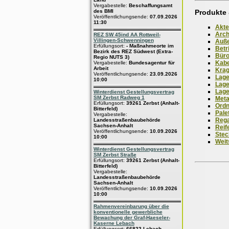
Vergabestelle:
Beschaffungsamt
Produkte 
des BMI
Veröffentlichungsende:
07.09.2026
11:30
Akte
Arch
REZ SW 45ind AA Rottweil-
Villingen-Schwenningen
Auße
Erfüllungsort:
- Maßnahmeorte im
Betr
Bezirk des REZ Südwest (Extra-
Büro
Regio NUTS 3)
Kabe
Vergabestelle:
Bundesagentur für
Arbeit
Krag
Veröffentlichungsende:
23.09.2026
Lage
10:00
Lage
Lage
Winterdienst Gestellungsvertrag
SM Zerbst Radweg 1
Meta
Erfüllungsort:
39261 Zerbst (Anhalt-
Ordn
Bitterfeld)
Pale
Vergabestelle:
Reg
Landesstraßenbaubehörde
Sachsen-Anhalt
Reif
Veröffentlichungsende:
10.09.2026
Stec
10:00
Weit
Winterdienst Gestellungsvertrag
SM Zerbst Straße
Erfüllungsort:
39261 Zerbst (Anhalt-
Bitterfeld)
Vergabestelle:
Landesstraßenbaubehörde
Sachsen-Anhalt
Veröffentlichungsende:
10.09.2026
10:00
Rahmenvereinbarung über die
konventionelle gewerbliche
Bewachung der Graf-Haeseler-
Kaserne Lebach
Erfüllungsort:
66822 Lebach