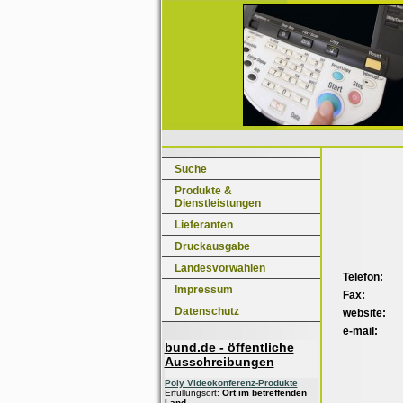
Suche
Produkte &
Dienstleistungen
Lieferanten
Druckausgabe
Landesvorwahlen
Telefon:
Impressum
Fax:
Datenschutz
website:
e-mail:
bund.de - öffentliche
Ausschreibungen
Poly Videokonferenz-Produkte
Erfüllungsort:
Ort im betreffenden
Land