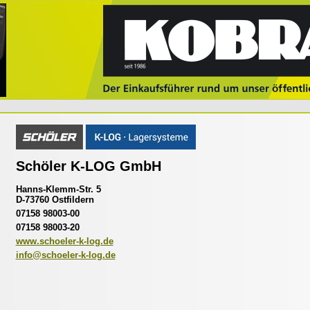
Schöler K-LOG GmbH
Hanns-Klemm-Str. 5
D-73760 Ostfildern
07158 98003-00
07158 98003-20
www.schoeler-k-log.de
info@schoeler-k-log.de