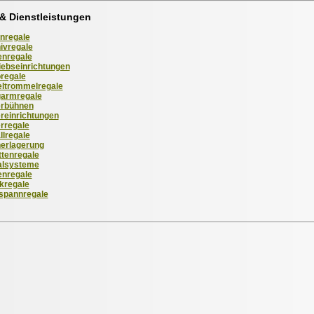
& Dienstleistungen
nregale
ivregale
nregale
iebseinrichtungen
regale
ltrommelregale
armregale
rbühnen
reinrichtungen
rregale
llregale
erlagerung
ttenregale
alsysteme
enregale
kregale
spannregale