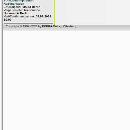
TU-Museumspavillon:
Außenanlagen
Erfüllungsort:
10623 Berlin
Vergabestelle:
Technische
Universität Berlin
Veröffentlichungsende:
08.09.2026
10:00
Copyright © 1986 - 2025 by KOBRA Verlag, Offenburg