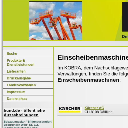
Suche
Einscheibenmaschin
Produkte &
Dienstleistungen
Im KOBRA, dem Nachschlagewerk f
Lieferanten
Verwaltungen, finden Sie die fol
Druckausgabe
Einscheibenmaschinen
.
Landesvorwahlen
Impressum
Datenschutz
Kärcher AG
bund.de - öffentliche
CH-8108 Dällikon
Ausschreibungen
Bebauungsplan "Bildungsstandort
Bösgrunder Weg" Nr. 8/2,
Planungsleistungen und