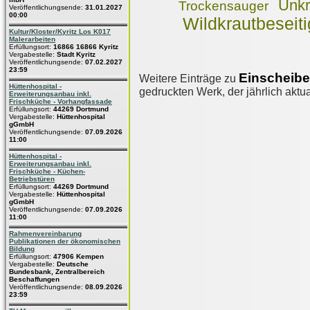
Unkr
Trockensauger
Veröffentlichungsende:
31.01.2027
00:00
Wildkrautbeseit
Kultur/Kloster/Kyritz Los K017
Malerarbeiten
Erfüllungsort:
16866 16866 Kyritz
Vergabestelle:
Stadt Kyritz
Veröffentlichungsende:
07.02.2027
23:59
Einscheib
Weitere Einträge zu
Hüttenhospital -
gedruckten Werk, der jährlich aktua
Erweiterungsanbau inkl.
Frischküche - Vorhangfassade
Erfüllungsort:
44269 Dortmund
Vergabestelle:
Hüttenhospital
gGmbH
Veröffentlichungsende:
07.09.2026
11:00
Hüttenhospital -
Erweiterungsanbau inkl.
Frischküche - Küchen-
Betriebstüren
Erfüllungsort:
44269 Dortmund
Vergabestelle:
Hüttenhospital
gGmbH
Veröffentlichungsende:
07.09.2026
11:00
Rahmenvereinbarung
Publikationen der ökonomischen
Bildung
Erfüllungsort:
47906 Kempen
Vergabestelle:
Deutsche
Bundesbank, Zentralbereich
Beschaffungen
Veröffentlichungsende:
08.09.2026
23:59