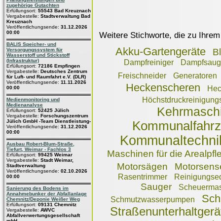
zugehörige Gutachten
Erfüllungsort:
55543 Bad Kreuznach
Vergabestelle:
Stadtverwaltung Bad
Kreuznach
Veröffentlichungsende:
31.12.2026
00:00
Weitere Stichworte, die zu Ihrem
BALIS Speicher- und
Akku-Gartengeräte
Versorgungssystem für
B
Wasserstoff und Stickstoff
(Infrastruktur)
Dampfreiniger
Dampfsaug
Erfüllungsort:
72186 Empfingen
Vergabestelle:
Deutsches Zentrum
Freischneider
Generatoren
für Luft- und Raumfahrt e.V. (DLR)
Veröffentlichungsende:
11.11.2026
Heckenscheren
Hec
00:00
Höchstdruckreinigun
Medienmonitoring und
Medienanalyse
Kehrmasch
Erfüllungsort:
52425 Jülich
Vergabestelle:
Forschungszentrum
Jülich GmbH -Team Dienstleistung-
Kommunalfahr
Veröffentlichungsende:
31.12.2026
00:00
Kommunaltechni
Ausbau Robert-Blum-Straße,
Tiefurt, Weimar - Fachlos 3
Maschinen für die Arealpfl
Erfüllungsort:
99425 Weimar
Vergabestelle:
Stadt Weimar,
Motorsägen
Motorsens
Stadtverwaltung
Veröffentlichungsende:
02.10.2026
Rasentrimmer
Reinigungse
00:00
Sauger
Scheuerma
Sanierung des Bodens im
Annahmebunker der Abfallanlage
Sch
Schmutzwasserpumpen
Chemnitz/Deponie Weißer Weg
Erfüllungsort:
09131 Chemnitz
Straßenunterhaltgerä
Vergabestelle:
AWVC
Abfallverwertungsgesellschaft
mbH