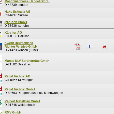
Maschinenbau & Handel GmbH
D-48739 Legden
Hako Schweiz AG
CH-6210 Sursee
IproTech GmbH
D-58636 Iserlohn
Kärcher AG
CH-8108 Dällikon
Kwern Deutschland
Richter Vertrieb GmbH
D-21423 Winsen (Luhe)
Mantis ULV-Sprühgeräte GmbH
D-21502 Geesthacht
Rapid Technic AG
CH-8956 Killwangen
Rapid Technic GmbH
D-88693 Deggenhausertal / Mennwangen
Reinert Metallbau GmbH
D-91746 Weidenbach
RMV GmbH