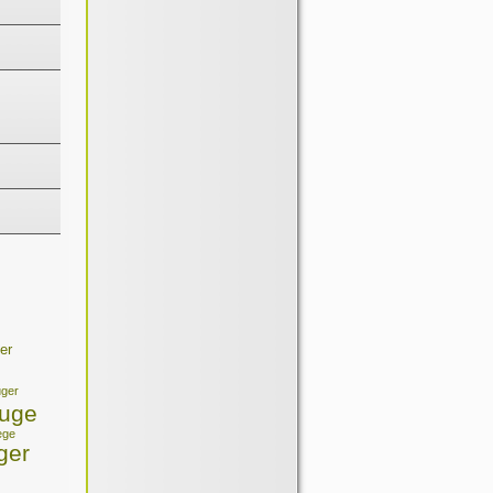
er
ger
euge
ege
ger