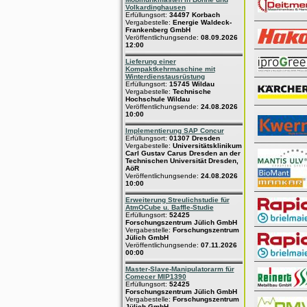
Volkardinghausen
Erfüllungsort:
34497 Korbach
Vergabestelle:
Energie Waldeck-
Frankenberg GmbH
Veröffentlichungsende:
08.09.2026
12:00
Lieferung einer
Kompaktkehrmaschine mit
Winterdienstausrüstung
Erfüllungsort:
15745 Wildau
Vergabestelle:
Technische
Hochschule Wildau
Veröffentlichungsende:
24.08.2026
10:00
Implementierung SAP Concur
Erfüllungsort:
01307 Dresden
Vergabestelle:
Universitätsklinikum
Carl Gustav Carus Dresden an der
Technischen Universität Dresden,
AöR
Veröffentlichungsende:
24.08.2026
10:00
Erweiterung Streulichstudie für
AtmOCube u. Baffle-Studie
Erfüllungsort:
52425
Forschungszentrum Jülich GmbH
Vergabestelle:
Forschungszentrum
Jülich GmbH
Veröffentlichungsende:
07.11.2026
00:00
Master-Slave-Manipulatorarm für
Comecer MIP1390
Erfüllungsort:
52425
Forschungszentrum Jülich GmbH
Vergabestelle:
Forschungszentrum
Jülich GmbH