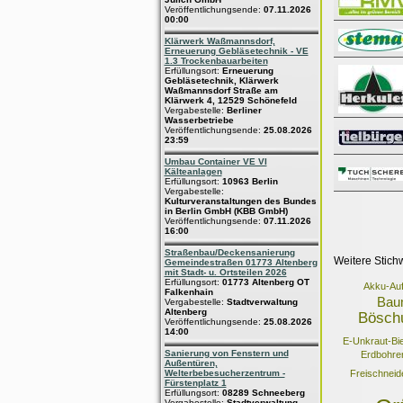
Veröffentlichungsende:
07.11.2026
00:00
Klärwerk Waßmannsdorf,
Erneuerung Gebläsetechnik - VE
1.3 Trockenbauarbeiten
Erfüllungsort:
Erneuerung
Gebläsetechnik, Klärwerk
Waßmannsdorf Straße am
Klärwerk 4, 12529 Schönefeld
Vergabestelle:
Berliner
Wasserbetriebe
Veröffentlichungsende:
25.08.2026
23:59
Umbau Container VE VI
Kälteanlagen
Erfüllungsort:
10963 Berlin
Vergabestelle:
Kulturveranstaltungen des Bundes
in Berlin GmbH (KBB GmbH)
Veröffentlichungsende:
07.11.2026
16:00
Straßenbau/Deckensanierung
Weitere Stich
Gemeindestraßen 01773 Altenberg
mit Stadt- u. Ortsteilen 2026
Erfüllungsort:
01773 Altenberg OT
Akku-Auf
Falkenhain
Bau
Vergabestelle:
Stadtverwaltung
Altenberg
Bösch
Veröffentlichungsende:
25.08.2026
14:00
E-Unkraut-Bi
Sanierung von Fenstern und
Erdbohre
Außentüren,
Welterbebesucherzentrum -
Freischneid
Fürstenplatz 1
Erfüllungsort:
08289 Schneeberg
Vergabestelle:
Stadtverwaltung