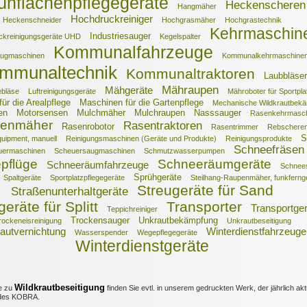
ünflächenpflegegeräte
Heckenscheren
Hangmäher
Hochdruckreiniger
Heckenschneider
Hochgrasmäher
Hochgrastechnik
Kehrmaschin
Industriesauger
ckreinigungsgeräte UHD
Kegelspalter
Kommunalfahrzeuge
augmaschinen
Kommunalkehrmaschine
mmunaltechnik
Kommunaltraktoren
Laubbläser
Mähraupen
Mähgeräte
ebläse
Luftreinigungsgeräte
Mähroboter für Sportpla
ür die Arealpflege
Maschinen für die Gartenpflege
Mechanische Wildkrautbek
en
Motorsensen
Mulchmäher
Mulchraupen
Nasssauger
Rasenkehrmasc
enmäher
Rasentraktoren
Rasenrobotor
Rasentrimmer
Rebschere
S
uipment, manuell
Reinigungsmaschinen (Geräte und Produkte)
Reinigungsprodukte
Schneefräsen
uermaschinen
Scheuersaugmaschinen
Schmutzwasserpumpen
pflüge
Schneeräumgeräte
Schneeräumfahrzeuge
Schnees
Sprühgeräte
Spaltgeräte
Sportplatzpflegegeräte
Steilhang-Raupenmäher, funkferng
Streugeräte für Sand
Straßenunterhaltgeräte
eräte für Splitt
Transporter
Transportge
Teppichreiniger
Trockensauger
Unkrautbekämpfung
rockeneisreinigung
Unkrautbeseitigung
autvernichtung
Winterdienstfahrzeuge
Wasserspender
Wegepflegegeräte
Winterdienstgeräte
Wildkrautbeseitigung
e zu
finden Sie evtl. in unserem gedruckten Werk, der jährlich aktu
es KOBRA.