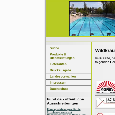
Suche
Wildkrau
Produkte &
Dienstleistungen
Im KOBRA, dem
folgenden Her
Lieferanten
Druckausgabe
Landesvorwahlen
Impressum
Datenschutz
bund.de - öffentliche
Ausschreibungen
Planungsleistungen für die
Errichtung von zwei
Mobilfunkmasten in Böhne und