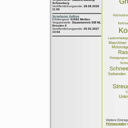
Gr
Schneeberg
Veröffentlichungsende:
28.08.2026
11:00
Höchstdru
Vergebener Auftrag
Erfüllungsort:
01662 Meißen
Vergabestelle:
Staatsbetrieb SIB NL
Kehrs
Dresden II
Ko
Veröffentlichungsende:
05.02.2027
13:04
Laubverladeg
Maschinen f
Motorsäg
Ras
Reinigungseq
Sche
Schnee
Seilwinden
Streug
T
Unkr
Weitere Einträg
Printausgabe
d