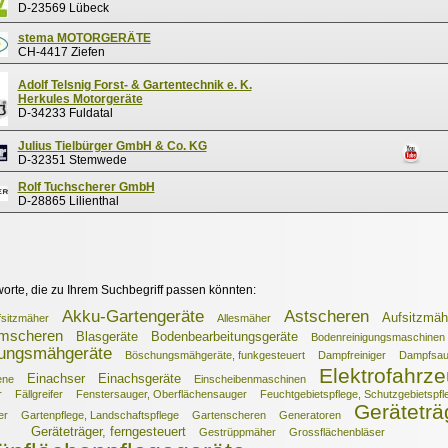
D-23569 Lübeck
stema MOTORGERÄTE
CH-4417 Ziefen
Adolf Telsnig Forst- & Gartentechnik e. K.
Herkules Motorgeräte
D-34233 Fuldatal
Julius Tielbürger GmbH & Co. KG
D-32351 Stemwede
Rolf Tuchscherer GmbH
D-28865 Lilienthal
worte, die zu Ihrem Suchbegriff passen könnten:
Akku-Gartengeräte
Astscheren
Aufsitzmäh
sitzmäher
Allesmäher
mscheren
Blasgeräte
Bodenbearbeitungsgeräte
Bodenreinigungsmaschinen
ungsmähgeräte
Böschungsmähgeräte, funkgesteuert
Dampfreiniger
Dampfsau
Elektrofahrz
Einachser
Einachsgeräte
ene
Einscheibenmaschinen
r
Fällgreifer
Fenstersauger, Oberflächensauger
Feuchtgebietspflege, Schutzgebietspfl
Geräteträ
er
Gartenpflege, Landschaftspflege
Gartenscheren
Generatoren
Geräteträger, ferngesteuert
Gestrüppmäher
Grossflächenbläser