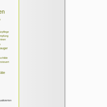
en
n
tzpflege
ämpfung
hinen
n
auger
childe
esteuert
räte
alisierten