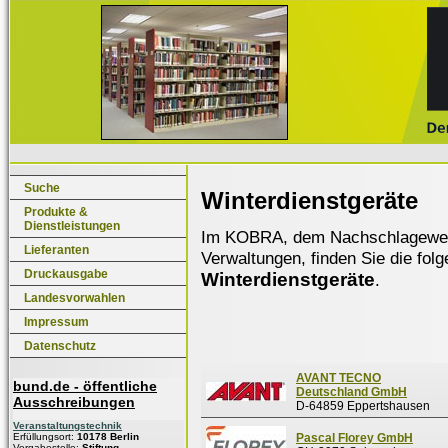
Suche
Winterdienstgeräte
Produkte &
Dienstleistungen
Im KOBRA, dem Nachschlagewerk f
Lieferanten
Verwaltungen, finden Sie die fol
Druckausgabe
Winterdienstgeräte
.
Landesvorwahlen
Impressum
Datenschutz
AVANT TECNO
bund.de - öffentliche
Deutschland GmbH
Ausschreibungen
D-64859 Eppertshausen
Veranstaltungstechnik
Erfüllungsort:
10178 Berlin
Pascal Florey GmbH
Vergabestelle:
Stiftung