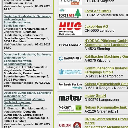
CH-3970 Salgesch
Stadtmuseum Berlin
Veröffentlichungsende:
08.09.2026
16:00
Forst Act GmbH
CH-8212 Neuhausen am Rhe
Deutsche Bundesbank, Sanierung
Wohnanlage Am
Schwalbenschwanz,
Schließanlagen
Jakob Hug AG
Erfüllungsort:
Frankfurt am Main
CH-5600 Lenzburg
Vergabestelle:
Deutsche
Bundesbank, Zentralbereich
Beschaffungen, Taunusanlage 5,
HYDRAC Pühringer GmbH
60329 Frankfurt
Veröffentlichungsende:
07.02.2027
Kommunal- und Landtechn
15:00
A-4523 Sierning
Deutsche Bundesbank, Sanierung
Kahlbacher Machinery G
Wohnanlage Am
A-6370 Kitzbühel
Schwalbenschwanz,
Gebäudeautomation
Erfüllungsort:
Frankfurt am Main
Kommunaltechnik Instand
Vergabestelle:
Deutsche
Fertigungs GmbH
Bundesbank, Zentralbereich
D-14913 Niedergörsdorf
Beschaffungen, Taunusanlage 5,
60329 Frankfurt
Veröffentlichungsende:
07.02.2027
Kubota (Deutschland) Gm
15:00
D-63110 Rodgau / Nieder-
Deutsche Bundesbank, Sanierung
matev GmbH
Wohnanlage Am
Schwalbenschwanz, Zimmer-,
D-90579 Langenzenn
Dachdeckungs- und
Klempnerarbeiten
Nekam Kommunaltechnik
Erfüllungsort:
Frankfurt am Main
A-2126 Grafensulz 21
Vergabestelle:
Deutsche
Bundesbank, Zentralbereich
Beschaffungen, Taunusanlage 5,
ORION Winterdienst Produk
60329 Frankfurt
Marke
Veröffentlichungsende:
07.02.2027
der Hentzsch Metallbearbe
15:00