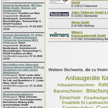
GmbH
Deutsche Bundesbank, WA Peter-
D-14612 Falkensee
Böhler-Straße, Heizung- und
Sanitärarbeiten
Julius Tielbürger GmbH &
Erfüllungsort:
Frankfurt am Main
D-32351 Stemwede
Vergabestelle:
Deutsche
Bundesbank, Zentralbereich
Beschaffungen, Taunusanlage 5,
Westa GmbH
60329 Frankfurt
D-87480 Weitnau
Veröffentlichungsende:
07.02.2027
15:00
Wilmers
Deutsche Bundesbank, Fil. Erfurt -
Kommunaltechnik GmbH
MoveIT - Planungsleistungen
D-57392 Schmallenberg-Ba
Technische Ausrüstung HKLS
Erfüllungsort:
Erfurt
Vergabestelle:
Deutsche
Bundesbank, Zentralbereich
Beschaffungen, Taunusanlage 5,
60329 Frankfurt am Main
Veröffentlichungsende:
07.11.2026
15:00
Beschaffung einer Ultraschall-
Pulververdüsungsanlage (PuV) zur
Weitere Stichworte, die zu Ihrem
Herstellung von sphä rischen
Metallpulvern
Erfüllungsort:
51147 Linder Höhe
Anbaugeräte f
Vergabestelle:
Deutsches Zentrum
für Luft- und Raumfahrt e.V., Linder
Ast
Höhe, 51147 Köln
Anbaukehrmaschinen
Veröffentlichungsende:
07.11.2026
00:00
Böschun
Baumscheren
Reinigungsdienstleistung
Einachser
Erfüllungsort:
09111 Chemnitz
Eisaufrauhgerä
Vergabestelle:
Forschungsinstitut
Ersatzteile für Landmasch
Betriebliche Bildung (f-bb)
gemeinnützige GmbH
Veröffentlichungsende:
28.08.2026