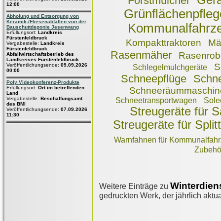
Gerä
Forstmulcher
12:00
Grünflächenpfleg
Abholung und Entsorgung von
Keramik-/Fliesenabfällen von der
Kommunalfahrz
Bauschuttdeponie Jesenwang
Erfüllungsort:
Landkreis
Fürstenfeldbruck
Kompakttraktoren
Mä
Vergabestelle:
Landkreis
Fürstenfeldbruck
Rasenmäher
Rasenrob
Abfallwirtschaftsbetrieb des
Landkreises Fürstenfeldbruck
S
Veröffentlichungsende:
09.09.2026
Schlegelmulchgeräte
00:00
Schneepflüge
Schn
Poly Videokonferenz-Produkte
Erfüllungsort:
Ort im betreffenden
Schneeräummaschinen
Land
Vergabestelle:
Beschaffungsamt
Schneetransportwagen
Sole
des BMI
Streugeräte für S
Veröffentlichungsende:
07.09.2026
11:30
Streugeräte für Splitt
Warnfahnen für Kommunalfah
Zubehör
Winterdien
Weitere Einträge zu
gedruckten Werk, der jährlich aktua