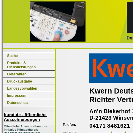
Suche
Produkte &
Dienstleistungen
Lieferanten
Druckausgabe
Landesvorwahlen
Kwern Deut
Impressum
Richter Ver
Datenschutz
An'n Blekerhof 
bund.de - öffentliche
D-21423 Winsen
Ausschreibungen
Telefon:
04171 8481621
Öffentliche Ausschreibung zur
Initiative Klimaschulen:
website:
Beschaffung Werbemittel,