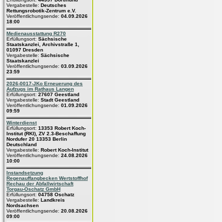
Vergabestelle:
Deutsches
Rettungsrobotik-Zentrum e.V.
Veröffentlichungsende:
04.09.2026
18:00
Medienausstattung R270
Erfüllungsort:
Sächsische
Staatskanzlei, Archivstraße 1,
01097 Dresden
Vergabestelle:
Sächsische
Staatskanzlei
Veröffentlichungsende:
03.09.2026
23:59
2026-0017-JKo Erneuerung des
Aufzugs im Rathaus Langen
Erfüllungsort:
27607 Geestland
Vergabestelle:
Stadt Geestland
Veröffentlichungsende:
01.09.2026
09:59
Winterdienst
Erfüllungsort:
13353 Robert Koch-
Institut (RKI), ZV 2.3-Beschaffung
Nordufer 20 13353 Berlin
Deutschland
Vergabestelle:
Robert Koch-Institut
Veröffentlichungsende:
24.08.2026
10:00
Instandsetzung
Regenauffangbecken Wertstoffhof
Rechau der Abfallwirtschaft
Torgau-Oschatz GmbH
Erfüllungsort:
04758 Oschatz
Vergabestelle:
Landkreis
Nordsachsen
Veröffentlichungsende:
20.08.2026
09:00