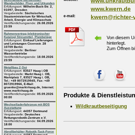
www.unkrautbür
Wandschilder, Flyer und Urkunden
Erfüllungsort:
Wilhelm-Buck-Str. 2,
www.kwern.de
01097, Dresden
Vergabestelle:
Sächsisches
e-mail:
kwern@richter-v
Staatsministerium für Wirtschaft,
Arbeit, Energie und Klimaschutz
Veröffentlichungsende:
26.08.2026
23:59
Rahmenvertrag (elektronischer
Von diesem Un
Katalog) Streumittel, Platzbeläge
Erfüllungsort:
Einkauf Lieferungen
hinterlegt.
und Leistungen Cicerostr. 28
10709 Berlin
Zum Öffnen bi
Vergabestelle:
Berliner
Wasserbetriebe
Veröffentlichungsende:
18.08.2026
23:59
Metallbau 2 Ost
Erfüllungsort:
83527 Haag i.OB
Vergabestelle:
Markt Haag i. OB,
Marktplatz 7, 83527 Haag i. OB,
Tel.: +49 8072919945, Fax: +49
8072919966, E-Mail:
gruenke@markt-haag.de, Internet:
www.markt-haag.de
Produkte & Dienstleistu
Veröffentlichungsende:
05.09.2026
00:00
Wechselladerfahrzeug mit BOS
Wildkrautbeseitigung
Ausstattung
Erfüllungsort:
44357 Dortmund
Vergabestelle:
Deutsches
Rettungsrobotik-Zentrum e.V.
Veröffentlichungsende:
04.09.2026
18:00
Abrollbehälter Robotik-Task-Force
Erfüllungsort:
44357 Dortmund