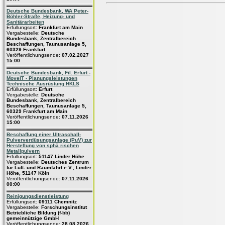
Deutsche Bundesbank, WA Peter-
Böhler-Straße, Heizung- und
Sanitärarbeiten
Erfüllungsort:
Frankfurt am Main
Vergabestelle:
Deutsche
Bundesbank, Zentralbereich
Beschaffungen, Taunusanlage 5,
60329 Frankfurt
Veröffentlichungsende:
07.02.2027
15:00
Deutsche Bundesbank, Fil. Erfurt -
MoveIT - Planungsleistungen
Technische Ausrüstung HKLS
Erfüllungsort:
Erfurt
Vergabestelle:
Deutsche
Bundesbank, Zentralbereich
Beschaffungen, Taunusanlage 5,
60329 Frankfurt am Main
Veröffentlichungsende:
07.11.2026
15:00
Beschaffung einer Ultraschall-
Pulververdüsungsanlage (PuV) zur
Herstellung von sphä rischen
Metallpulvern
Erfüllungsort:
51147 Linder Höhe
Vergabestelle:
Deutsches Zentrum
für Luft- und Raumfahrt e.V., Linder
Höhe, 51147 Köln
Veröffentlichungsende:
07.11.2026
00:00
Reinigungsdienstleistung
Erfüllungsort:
09111 Chemnitz
Vergabestelle:
Forschungsinstitut
Betriebliche Bildung (f-bb)
gemeinnützige GmbH
Veröffentlichungsende:
28.08.2026