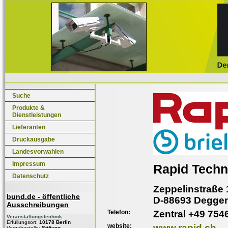
Suche
Produkte &
Dienstleistungen
Lieferanten
Druckausgabe
Landesvorwahlen
Impressum
Rapid Tech
Datenschutz
Zeppelinstraße 
bund.de - öffentliche
D-88693 Deggen
Ausschreibungen
Telefon:
Zentral +49 754
Veranstaltungstechnik
Erfüllungsort:
10178 Berlin
website:
www.rapid.ch
Vergabestelle:
Stiftung