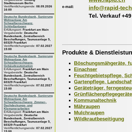
Stadtmuseum Berlin
e-mail:
info@rapid-tech
Veröffentlichungsende:
08.09.2026
16:00
Tel. Verkauf +4
Deutsche Bundesbank, Sanierung
Wohnanlage Am
Schwalbenschwanz,
Schließanlagen
Erfüllungsort:
Frankfurt am Main
Vergabestelle:
Deutsche
Bundesbank, Zentralbereich
Beschaffungen, Taunusanlage 5,
60329 Frankfurt
Veröffentlichungsende:
07.02.2027
15:00
Produkte & Dienstleistu
Deutsche Bundesbank, Sanierung
Wohnanlage Am
Böschungsmähgeräte, fu
Schwalbenschwanz,
Gebäudeautomation
Einachser
Erfüllungsort:
Frankfurt am Main
Vergabestelle:
Deutsche
Feuchtgebietspflege, Sc
Bundesbank, Zentralbereich
Beschaffungen, Taunusanlage 5,
Gartenpflege, Landschaf
60329 Frankfurt
Veröffentlichungsende:
07.02.2027
Geräteträger, ferngesteu
15:00
Grünflächenpflegegeräte
Deutsche Bundesbank, Sanierung
Kommunaltechnik
Wohnanlage Am
Schwalbenschwanz, Zimmer-,
Mähraupen
Dachdeckungs- und
Klempnerarbeiten
Mulchraupen
Erfüllungsort:
Frankfurt am Main
Vergabestelle:
Deutsche
Wildkrautbeseitigung
Bundesbank, Zentralbereich
Beschaffungen, Taunusanlage 5,
60329 Frankfurt
Veröffentlichungsende:
07.02.2027
15:00