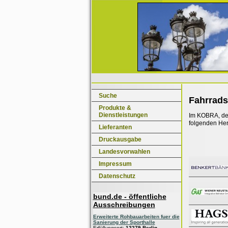
Suche
Fahrrads
Produkte &
Dienstleistungen
Im KOBRA, dem
folgenden Her
Lieferanten
Druckausgabe
Landesvorwahlen
Impressum
Datenschutz
bund.de - öffentliche
Ausschreibungen
Erweiterte Rohbauarbeiten fuer die
Sanierung der Sporthalle
Erfüllungsort:
12279 Berlin