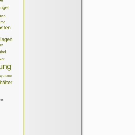
er
ügel
ben
teme
sten
nlagen
er
übel
ker
ung
rsysteme
hälter
en