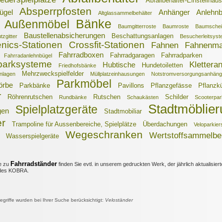
Abfallbehälter-Einstellhäus
Absperrpfosten
ügel
Anhänger
Anlehnb
Altglassammelbehälter
Bänke
Außenmöbel
Baumgitterroste
Baumroste
Baumschei
Baustellenabsicherungen
Beschattungsanlagen
zgitter
Besucherleitsys
enics-Stationen
Crossfit-Stationen
Fahnen
Fahnenma
Fahrradboxen
Fahrradgaragen
Fahrradparken
Fahrradanlehnbügel
parksysteme
Klettera
Hubtische
Hundetoiletten
Friedhofsbänke
Mehrzweckspielfelder
nlagen
Müllplatzeinhausungen
Notstromversorgungsanhäng
Parkmöbel
örbe
Parkbänke
Pavillons
Pflanzgefässe
Pflanzk
r
Röhrenrutschen
Rutschen
Schilder
Rundbänke
Schaukästen
Scooterpar
Stadtmöblier
Spielplatzgeräte
gen
Stadtmobiliar
er
Trampoline für Aussenbereiche, Spielplätze
Überdachungen
Veloparkie
Wegeschranken
Wertstoffsammelbe
Wasserspielgeräte
Fahrradständer
e zu
finden Sie evtl. in unserem gedruckten Werk, der jährlich aktualisiert
es KOBRA.
riffe wurden bei Ihrer Suche berücksichtigt:
Veloständer