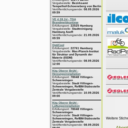
Vergabestelle:
Bezirksamt
Tempelhof-Schoeneberg von Berlin
Veröffentlichungsende:
08.09.2026
09:59
VE 4.28.2d - TGA
Brandmeldeanlage
Erfüllungsort:
22525 Hamburg
Vergabestelle:
Stadtreinigung
Hamburg AoeR
Veröffentlichungsende:
21.09.2026
09:59
OptiCool
Erfüllungsort:
22761 Hamburg
Vergabestelle:
Max-Planck-Institut
für Struktur und Dynamik der
Materie (ISDM)
Veröffentlichungsende:
08.09.2026
12:00
Kita Oberer Brühl -
Heizungsinstallation
Erfüllungsort:
78048 Villingen-
Schwenningen
Vergabestelle:
Stadt Villingen-
Schwenningen, RefBM-Stabsstelle
Zentrale Vergabestelle
Veröffentlichungsende:
10.09.2026
09:00
Kita Oberer Brühl -
Lüftungsinstallation
Erfüllungsort:
78048 Villingen-
Schwenningen
Vergabestelle:
Stadt Villingen-
Weitere Stich
Schwenningen, RefBM-Stabsstelle
Zentrale Vergabestelle
Veröffentlichungsende:
08.09.2026
Abent
09:00