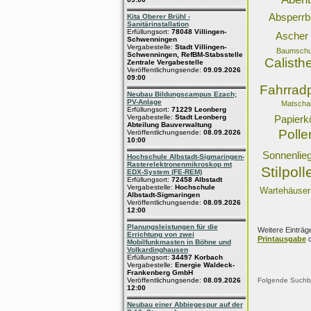
Absperrb
Kita Oberer Brühl -
Sanitärinstallation
Erfüllungsort:
78048 Villingen-
Ascher
Schwenningen
Vergabestelle:
Stadt Villingen-
Baumschut
Schwenningen, RefBM-Stabsstelle
Calisth
Zentrale Vergabestelle
Veröffentlichungsende:
09.09.2026
09:00
Fahrrad
Neubau Bildungscampus Ezach;
PV-Anlage
Matscha
Erfüllungsort:
71229 Leonberg
Vergabestelle:
Stadt Leonberg
Papierk
Abteilung Bauverwaltung
Polle
Veröffentlichungsende:
08.09.2026
10:00
Sonnenlie
Hochschule Albstadt-Sigmaringen-
Rasterelektronenmikroskop mt
Stilpoll
EDX-System (FE-REM)
Erfüllungsort:
72458 Albstadt
Vergabestelle:
Hochschule
Wartehäuser
Albstadt-Sigmaringen
Veröffentlichungsende:
08.09.2026
12:00
Planungsleistungen für die
Weitere Einträg
Errichtung von zwei
Printausgabe
d
Mobilfunkmasten in Böhne und
Volkardinghausen
Erfüllungsort:
34497 Korbach
Vergabestelle:
Energie Waldeck-
Frankenberg GmbH
Veröffentlichungsende:
08.09.2026
Folgende Suchbeg
12:00
Neubau einer Abbiegespur auf der