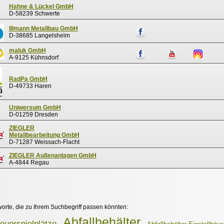
Hahne & Lückel GmbH
D-58239 Schwerte
Illmann Metallbau GmbH
D-38685 Langelsheim
maluk GmbH
A-9125 Kühnsdorf
RadPa GmbH
D-49733 Haren
Uniwersum GmbH
D-01259 Dresden
ZIEGLER
Metallbearbeitung GmbH
D-71287 Weissach-Flacht
ZIEGLER Außenanlagen GmbH
A-4844 Regau
worte, die zu Ihrem Suchbegriff passen könnten:
Abfallbehälter
euerspielplätze