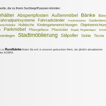
worte, die zu Ihrem Suchbegriff passen könnten:
ehälter
Bänke
Absperrpfosten
Außenmöbel
Büro
Fahrradparksysteme
Fahrradständer
Garderoben
Friedhofsbänke
Hubtische
Kindergarteneinrichtungen
Objekteinrichtu
enschränke
Parkmöbel
e
Pflanzgefässe
Pflanzkübel
Regale, Regalanlagen
Schul
Stadtmöblierung
Stilpoller
nenliegen
Stühle
Tische
Rundbänke
e zu
finden Sie evtl. in unserem gedruckten Werk, der jährlich aktualisierten
es KOBRA.