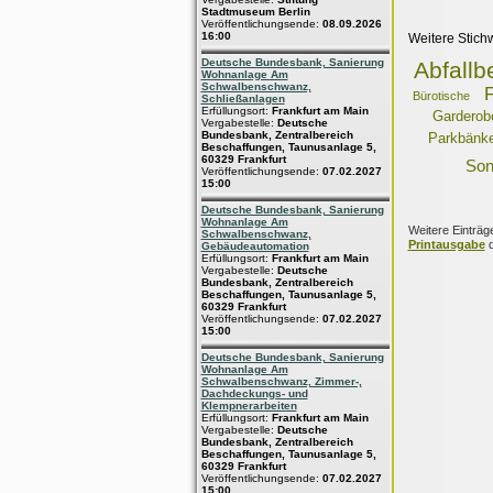
Stadtmuseum Berlin
Veröffentlichungsende:
08.09.2026
16:00
Weitere Stich
Deutsche Bundesbank, Sanierung
Abfallb
Wohnanlage Am
Schwalbenschwanz,
Bürotische
Schließanlagen
Erfüllungsort:
Frankfurt am Main
Garderob
Vergabestelle:
Deutsche
Bundesbank, Zentralbereich
Parkbänk
Beschaffungen, Taunusanlage 5,
60329 Frankfurt
Son
Veröffentlichungsende:
07.02.2027
15:00
Deutsche Bundesbank, Sanierung
Wohnanlage Am
Weitere Einträg
Schwalbenschwanz,
Printausgabe
d
Gebäudeautomation
Erfüllungsort:
Frankfurt am Main
Vergabestelle:
Deutsche
Bundesbank, Zentralbereich
Beschaffungen, Taunusanlage 5,
60329 Frankfurt
Veröffentlichungsende:
07.02.2027
15:00
Deutsche Bundesbank, Sanierung
Wohnanlage Am
Schwalbenschwanz, Zimmer-,
Dachdeckungs- und
Klempnerarbeiten
Erfüllungsort:
Frankfurt am Main
Vergabestelle:
Deutsche
Bundesbank, Zentralbereich
Beschaffungen, Taunusanlage 5,
60329 Frankfurt
Veröffentlichungsende:
07.02.2027
15:00