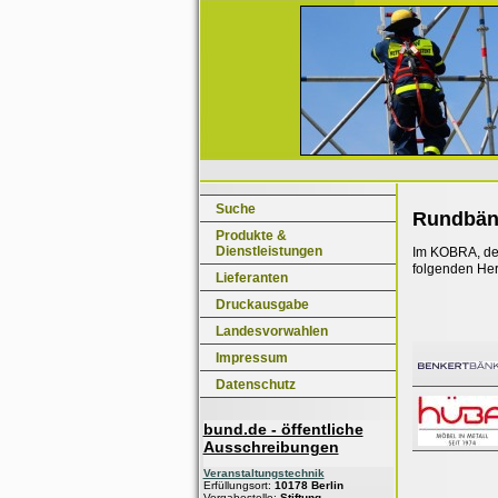
Suche
Rundbän
Produkte &
Dienstleistungen
Im KOBRA, dem
folgenden Her
Lieferanten
Druckausgabe
Landesvorwahlen
Impressum
Datenschutz
bund.de - öffentliche
Ausschreibungen
Veranstaltungstechnik
Erfüllungsort:
10178 Berlin
Vergabestelle:
Stiftung