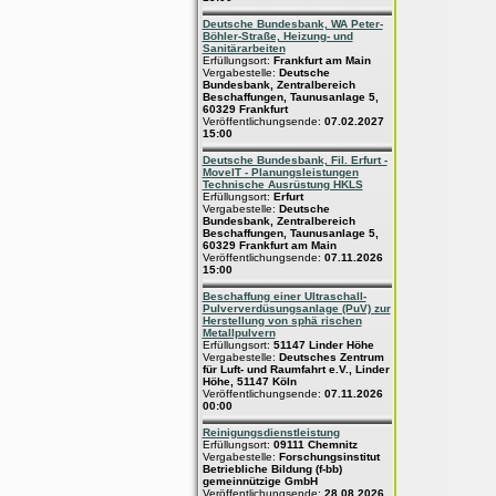
Deutsche Bundesbank, WA Peter-
Böhler-Straße, Heizung- und
Sanitärarbeiten
Erfüllungsort:
Frankfurt am Main
Vergabestelle:
Deutsche
Bundesbank, Zentralbereich
Beschaffungen, Taunusanlage 5,
60329 Frankfurt
Veröffentlichungsende:
07.02.2027
15:00
Deutsche Bundesbank, Fil. Erfurt -
MoveIT - Planungsleistungen
Technische Ausrüstung HKLS
Erfüllungsort:
Erfurt
Vergabestelle:
Deutsche
Bundesbank, Zentralbereich
Beschaffungen, Taunusanlage 5,
60329 Frankfurt am Main
Veröffentlichungsende:
07.11.2026
15:00
Beschaffung einer Ultraschall-
Pulververdüsungsanlage (PuV) zur
Herstellung von sphä rischen
Metallpulvern
Erfüllungsort:
51147 Linder Höhe
Vergabestelle:
Deutsches Zentrum
für Luft- und Raumfahrt e.V., Linder
Höhe, 51147 Köln
Veröffentlichungsende:
07.11.2026
00:00
Reinigungsdienstleistung
Erfüllungsort:
09111 Chemnitz
Vergabestelle:
Forschungsinstitut
Betriebliche Bildung (f-bb)
gemeinnützige GmbH
Veröffentlichungsende:
28.08.2026