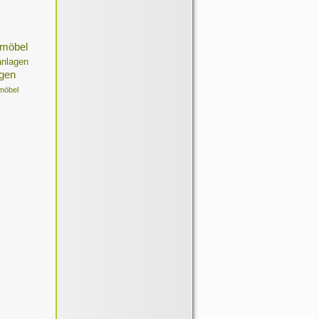
möbel
anlagen
ngen
möbel