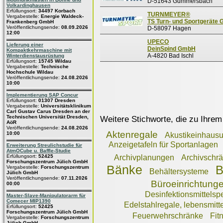
D-51643 Gummersbach
Volkardinghausen
Erfüllungsort:
34497 Korbach
TURNMEYER®
Vergabestelle:
Energie Waldeck-
TS Turn- und Sportgeräte
Frankenberg GmbH
Veröffentlichungsende:
08.09.2026
D-58097 Hagen
12:00
UPECO
Lieferung einer
DeinSpind GmbH
Kompaktkehrmaschine mit
A-4820 Bad Ischl
Winterdienstausrüstung
Erfüllungsort:
15745 Wildau
Vergabestelle:
Technische
Hochschule Wildau
Veröffentlichungsende:
24.08.2026
10:00
Implementierung SAP Concur
Erfüllungsort:
01307 Dresden
Vergabestelle:
Universitätsklinikum
Carl Gustav Carus Dresden an der
Technischen Universität Dresden,
Weitere Stichworte, die zu Ihrem
AöR
Veröffentlichungsende:
24.08.2026
Aktenregale
10:00
Akustikeinhaus
Anzeigetafeln für Sportanlagen
Erweiterung Streulichstudie für
AtmOCube u. Baffle-Studie
Erfüllungsort:
52425
Archivplanungen
Archivschr
Forschungszentrum Jülich GmbH
Bänke
B
Vergabestelle:
Forschungszentrum
Behältersysteme
Jülich GmbH
Veröffentlichungsende:
07.11.2026
Büroeinrichtung
00:00
Desinfektionsmittelsp
Master-Slave-Manipulatorarm für
Comecer MIP1390
Edelstahlregale, lebensmitt
Erfüllungsort:
52425
Forschungszentrum Jülich GmbH
Feuerwehrschränke
Fit
Vergabestelle:
Forschungszentrum
Jülich GmbH