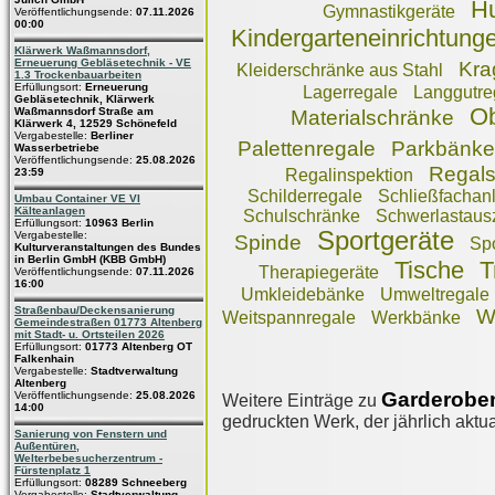
Hu
Gymnastikgeräte
Veröffentlichungsende:
07.11.2026
00:00
Kindergarteneinrichtung
Klärwerk Waßmannsdorf,
Erneuerung Gebläsetechnik - VE
Kra
Kleiderschränke aus Stahl
1.3 Trockenbauarbeiten
Erfüllungsort:
Erneuerung
Lagerregale
Langgutre
Gebläsetechnik, Klärwerk
Ob
Waßmannsdorf Straße am
Materialschränke
Klärwerk 4, 12529 Schönefeld
Vergabestelle:
Berliner
Palettenregale
Parkbänke
Wasserbetriebe
Veröffentlichungsende:
25.08.2026
Regal
23:59
Regalinspektion
Schilderregale
Schließfachan
Umbau Container VE VI
Kälteanlagen
Schulschränke
Schwerlastaus
Erfüllungsort:
10963 Berlin
Sportgeräte
Vergabestelle:
Spinde
Sp
Kulturveranstaltungen des Bundes
in Berlin GmbH (KBB GmbH)
Tische
T
Therapiegeräte
Veröffentlichungsende:
07.11.2026
16:00
Umkleidebänke
Umweltregale
Straßenbau/Deckensanierung
W
Weitspannregale
Werkbänke
Gemeindestraßen 01773 Altenberg
mit Stadt- u. Ortsteilen 2026
Erfüllungsort:
01773 Altenberg OT
Falkenhain
Vergabestelle:
Stadtverwaltung
Altenberg
Garderobe
Veröffentlichungsende:
25.08.2026
Weitere Einträge zu
14:00
gedruckten Werk, der jährlich aktua
Sanierung von Fenstern und
Außentüren,
Welterbebesucherzentrum -
Fürstenplatz 1
Erfüllungsort:
08289 Schneeberg
Vergabestelle:
Stadtverwaltung