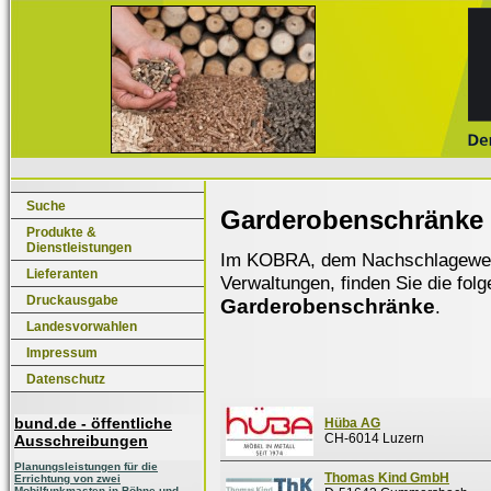
Suche
Garderobenschränke
Produkte &
Dienstleistungen
Im KOBRA, dem Nachschlagewerk f
Lieferanten
Verwaltungen, finden Sie die fol
Druckausgabe
Garderobenschränke
.
Landesvorwahlen
Impressum
Datenschutz
bund.de - öffentliche
Hüba AG
CH-6014 Luzern
Ausschreibungen
Planungsleistungen für die
Thomas Kind GmbH
Errichtung von zwei
Mobilfunkmasten in Böhne und