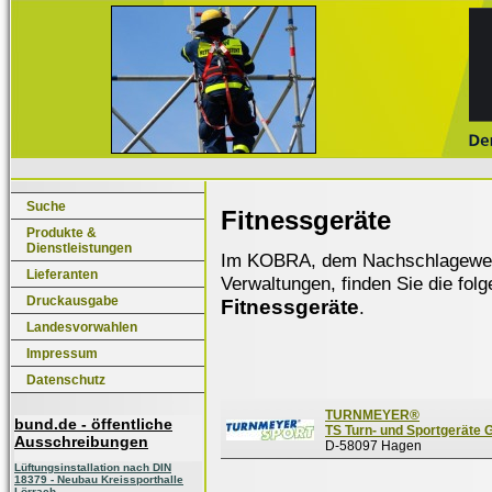
Suche
Fitnessgeräte
Produkte &
Dienstleistungen
Im KOBRA, dem Nachschlagewerk f
Lieferanten
Verwaltungen, finden Sie die fol
Druckausgabe
Fitnessgeräte
.
Landesvorwahlen
Impressum
Datenschutz
TURNMEYER®
bund.de - öffentliche
TS Turn- und Sportgeräte
Ausschreibungen
D-58097 Hagen
Lüftungsinstallation nach DIN
18379 - Neubau Kreissporthalle
Lörrach