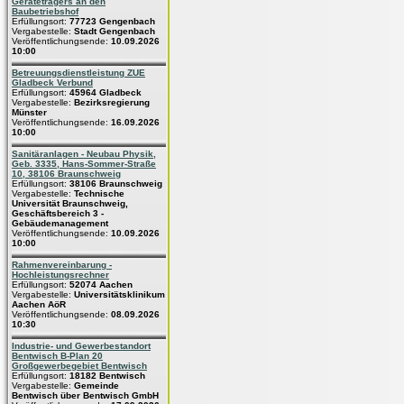
Geräteträgers an den
Baubetriebshof
Erfüllungsort:
77723 Gengenbach
Vergabestelle:
Stadt Gengenbach
Veröffentlichungsende:
10.09.2026
10:00
Betreuungsdienstleistung ZUE
Gladbeck Verbund
Erfüllungsort:
45964 Gladbeck
Vergabestelle:
Bezirksregierung
Münster
Veröffentlichungsende:
16.09.2026
10:00
Sanitäranlagen - Neubau Physik,
Geb. 3335, Hans-Sommer-Straße
10, 38106 Braunschweig
Erfüllungsort:
38106 Braunschweig
Vergabestelle:
Technische
Universität Braunschweig,
Geschäftsbereich 3 -
Gebäudemanagement
Veröffentlichungsende:
10.09.2026
10:00
Rahmenvereinbarung -
Hochleistungsrechner
Erfüllungsort:
52074 Aachen
Vergabestelle:
Universitätsklinikum
Aachen AöR
Veröffentlichungsende:
08.09.2026
10:30
Industrie- und Gewerbestandort
Bentwisch B-Plan 20
Großgewerbegebiet Bentwisch
Erfüllungsort:
18182 Bentwisch
Vergabestelle:
Gemeinde
Bentwisch über Bentwisch GmbH