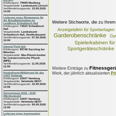
Erfüllungsort:
79689 Maulburg
Vergabestelle:
Landratsamt Lörrach
Veröffentlichungsende:
15.09.2026
14:00
Lieferung eines Rüstwagens für
die Brandbekämpfung im
Weitere Stichworte, die zu Ihrem
Landkreis Schwäbisch Hall
Erfüllungsort:
74523 Schwäbisch
Hall
Anzeigetafeln für Sportanlagen
Vergabestelle:
Landratsamt
Garderobenschränke
Schwäbisch Hall, Straßenbauamt
Gym
Veröffentlichungsende:
07.09.2026
10:00
Spielerkabinen für
Integral Field Unit
Sportgeräteschränke
Erfüllungsort:
85748 Garching bei
München
Vergabestelle:
Max-Planck-Institut
für extraterrestrische Physik
(MPE)
Veröffentlichungsende:
11.09.2026
12:00
Fitnessger
Weitere Einträge zu
Werk, der jährlich aktualisierten
Pr
Kontrollraum-Möblierung für das
CAST Gebäude
Erfüllungsort:
22607 Hamburg
Vergabestelle:
Helmholtz DESY
Veröffentlichungsende:
10.09.2026
12:00
Sielreinigung 2026 - 2030
(Wertkontrakt)
Erfüllungsort:
22607 Hamburg
Vergabestelle:
Helmholtz DESY
Veröffentlichungsende:
09.09.2026
12:00
Lieferung eines kommunalen