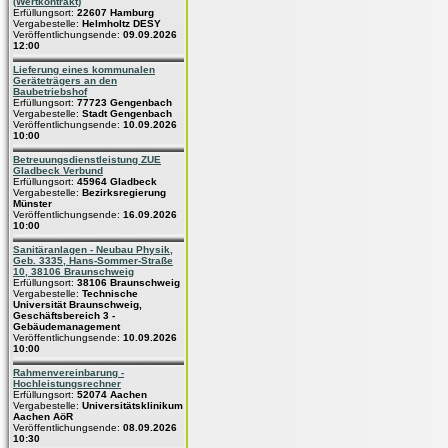
(Wertkontrakt)
Erfüllungsort:
22607 Hamburg
Vergabestelle:
Helmholtz DESY
Veröffentlichungsende:
09.09.2026
12:00
Lieferung eines kommunalen
Geräteträgers an den
Baubetriebshof
Erfüllungsort:
77723 Gengenbach
Vergabestelle:
Stadt Gengenbach
Veröffentlichungsende:
10.09.2026
10:00
Betreuungsdienstleistung ZUE
Gladbeck Verbund
Erfüllungsort:
45964 Gladbeck
Vergabestelle:
Bezirksregierung
Münster
Veröffentlichungsende:
16.09.2026
10:00
Sanitäranlagen - Neubau Physik,
Geb. 3335, Hans-Sommer-Straße
10, 38106 Braunschweig
Erfüllungsort:
38106 Braunschweig
Vergabestelle:
Technische
Universität Braunschweig,
Geschäftsbereich 3 -
Gebäudemanagement
Veröffentlichungsende:
10.09.2026
10:00
Rahmenvereinbarung -
Hochleistungsrechner
Erfüllungsort:
52074 Aachen
Vergabestelle:
Universitätsklinikum
Aachen AöR
Veröffentlichungsende:
08.09.2026
10:30