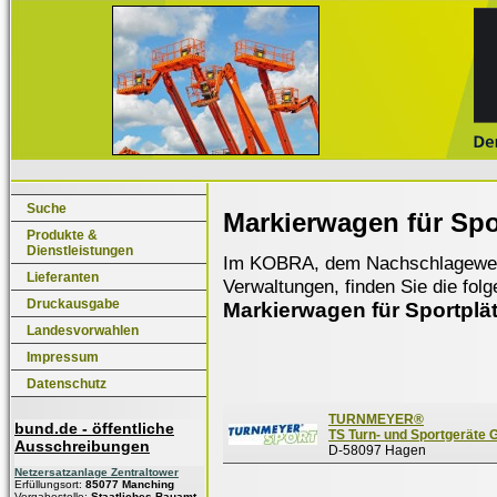
Suche
Markierwagen für Spo
Produkte &
Dienstleistungen
Im KOBRA, dem Nachschlagewerk f
Lieferanten
Verwaltungen, finden Sie die fol
Druckausgabe
Markierwagen für Sportplä
Landesvorwahlen
Impressum
Datenschutz
TURNMEYER®
bund.de - öffentliche
TS Turn- und Sportgeräte
Ausschreibungen
D-58097 Hagen
Netzersatzanlage Zentraltower
Erfüllungsort:
85077 Manching
Vergabestelle:
Staatliches Bauamt