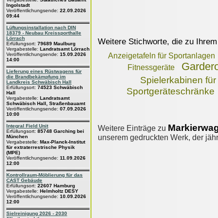
Ingolstadt
Veröffentlichungsende:
22.09.2026
09:44
Lüftungsinstallation nach DIN
18379 - Neubau Kreissporthalle
Lörrach
Weitere Stichworte, die zu Ihrem
Erfüllungsort:
79689 Maulburg
Vergabestelle:
Landratsamt Lörrach
Veröffentlichungsende:
15.09.2026
Anzeigetafeln für Sportanlagen
14:00
Garder
Fitnessgeräte
Lieferung eines Rüstwagens für
die Brandbekämpfung im
Spielerkabinen für
Landkreis Schwäbisch Hall
Erfüllungsort:
74523 Schwäbisch
Sportgeräteschränke
Hall
Vergabestelle:
Landratsamt
Schwäbisch Hall, Straßenbauamt
Veröffentlichungsende:
07.09.2026
10:00
Markierwag
Integral Field Unit
Weitere Einträge zu
Erfüllungsort:
85748 Garching bei
unserem gedruckten Werk, der jährl
München
Vergabestelle:
Max-Planck-Institut
für extraterrestrische Physik
(MPE)
Veröffentlichungsende:
11.09.2026
12:00
Kontrollraum-Möblierung für das
CAST Gebäude
Erfüllungsort:
22607 Hamburg
Vergabestelle:
Helmholtz DESY
Veröffentlichungsende:
10.09.2026
12:00
Sielreinigung 2026 - 2030