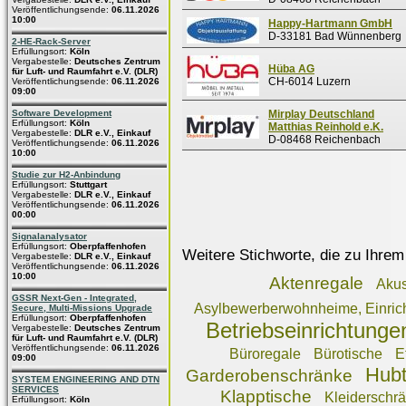
Veröffentlichungsende:
06.11.2026
10:00
Happy-Hartmann GmbH
D-33181 Bad Wünnenberg
2-HE-Rack-Server
Erfüllungsort:
Köln
Vergabestelle:
Deutsches Zentrum
Hüba AG
für Luft- und Raumfahrt e.V. (DLR)
CH-6014 Luzern
Veröffentlichungsende:
06.11.2026
09:00
Software Development
Mirplay Deutschland
Erfüllungsort:
Köln
Matthias Reinhold e.K.
Vergabestelle:
DLR e.V., Einkauf
D-08468 Reichenbach
Veröffentlichungsende:
06.11.2026
10:00
Studie zur H2-Anbindung
Erfüllungsort:
Stuttgart
Vergabestelle:
DLR e.V., Einkauf
Veröffentlichungsende:
06.11.2026
00:00
Signalanalysator
Erfüllungsort:
Oberpfaffenhofen
Weitere Stichworte, die zu Ihrem
Vergabestelle:
DLR e.V., Einkauf
Veröffentlichungsende:
06.11.2026
10:00
Aktenregale
Akus
GSSR Next-Gen - Integrated,
Asylbewerberwohnheime, Einrich
Secure, Multi-Missions Upgrade
Erfüllungsort:
Oberpfaffenhofen
Betriebseinrichtunge
Vergabestelle:
Deutsches Zentrum
für Luft- und Raumfahrt e.V. (DLR)
Veröffentlichungsende:
06.11.2026
Büroregale
Bürotische
E
09:00
Hubt
Garderobenschränke
SYSTEM ENGINEERING AND DTN
SERVICES
Klapptische
Kleiderschrä
Erfüllungsort:
Köln