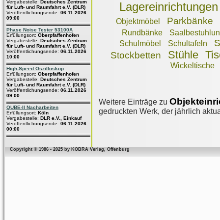
Vergabestelle:
Deutsches Zentrum
Lagereinrichtungen
für Luft- und Raumfahrt e.V. (DLR)
Veröffentlichungsende:
06.11.2026
09:00
Parkbänke
Objektmöbel
Phase Noise Tester 53100A
Rundbänke
Saalbestuhlu
Erfüllungsort:
Oberpfaffenhofen
Vergabestelle:
Deutsches Zentrum
S
Schulmöbel
Schultafeln
für Luft- und Raumfahrt e.V. (DLR)
Veröffentlichungsende:
06.11.2026
Stühle
Ti
Stockbetten
10:00
Wickeltische
High-Speed Oszilloskop
Erfüllungsort:
Oberpfaffenhofen
Vergabestelle:
Deutsches Zentrum
für Luft- und Raumfahrt e.V. (DLR)
Veröffentlichungsende:
06.11.2026
09:00
Objekteinr
Weitere Einträge zu
QUBE-II Nacharbeiten
gedruckten Werk, der jährlich aktua
Erfüllungsort:
Köln
Vergabestelle:
DLR e.V., Einkauf
Veröffentlichungsende:
06.11.2026
00:00
Copyright © 1986 - 2025 by KOBRA Verlag, Offenburg