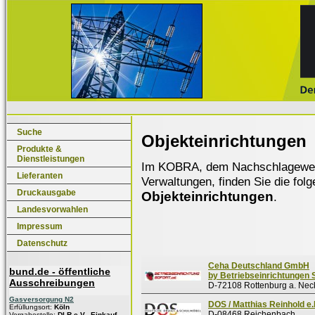
Suche
Objekteinrichtungen
Produkte &
Dienstleistungen
Im KOBRA, dem Nachschlagewerk f
Lieferanten
Verwaltungen, finden Sie die fol
Druckausgabe
Objekteinrichtungen
.
Landesvorwahlen
Impressum
Datenschutz
Ceha Deutschland GmbH
bund.de - öffentliche
by Betriebseinrichtungen 
Ausschreibungen
D-72108 Rottenburg a. Nec
Gasversorgung N2
DOS / Matthias Reinhold e.
Erfüllungsort:
Köln
D-08468 Reichenbach
Vergabestelle:
DLR e.V., Einkauf