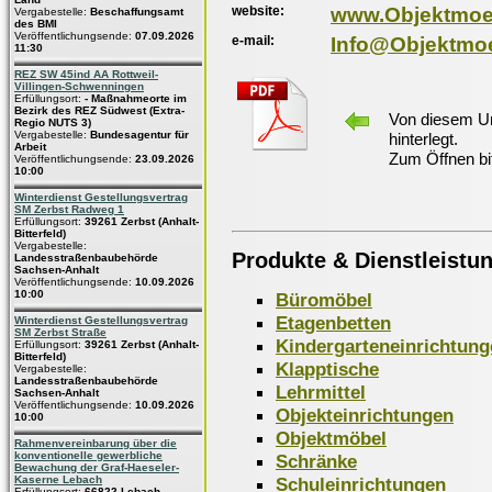
website:
www.Objektmoeb
Vergabestelle:
Beschaffungsamt
des BMI
Veröffentlichungsende:
07.09.2026
e-mail:
Info@Objektmoe
11:30
REZ SW 45ind AA Rottweil-
Villingen-Schwenningen
Erfüllungsort:
- Maßnahmeorte im
Bezirk des REZ Südwest (Extra-
Von diesem Un
Regio NUTS 3)
Vergabestelle:
Bundesagentur für
hinterlegt.
Arbeit
Zum Öffnen bi
Veröffentlichungsende:
23.09.2026
10:00
Winterdienst Gestellungsvertrag
SM Zerbst Radweg 1
Erfüllungsort:
39261 Zerbst (Anhalt-
Bitterfeld)
Vergabestelle:
Produkte & Dienstleistu
Landesstraßenbaubehörde
Sachsen-Anhalt
Veröffentlichungsende:
10.09.2026
10:00
Büromöbel
Etagenbetten
Winterdienst Gestellungsvertrag
SM Zerbst Straße
Kindergarteneinrichtung
Erfüllungsort:
39261 Zerbst (Anhalt-
Bitterfeld)
Klapptische
Vergabestelle:
Landesstraßenbaubehörde
Lehrmittel
Sachsen-Anhalt
Veröffentlichungsende:
10.09.2026
Objekteinrichtungen
10:00
Objektmöbel
Rahmenvereinbarung über die
konventionelle gewerbliche
Schränke
Bewachung der Graf-Haeseler-
Schuleinrichtungen
Kaserne Lebach
Erfüllungsort:
66822 Lebach