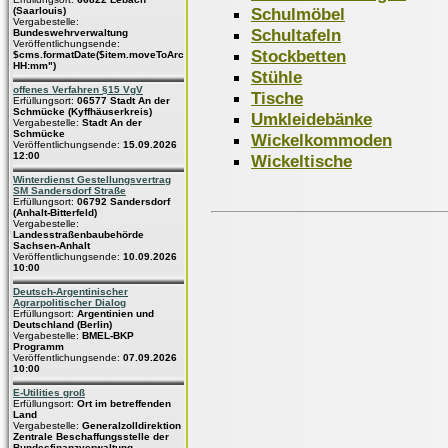
Schulmöbel
(Saarlouis)
Vergabestelle:
Schultafeln
Bundeswehrverwaltung
Veröffentlichungsende:
Stockbetten
$cms.formatDate($item.moveToArchive,"dd.MM.yyyy
HH:mm")
Stühle
offenes Verfahren §15 VgV
Tische
Erfüllungsort:
06577 Stadt An der
Schmücke (Kyffhäuserkreis)
Umkleidebänke
Vergabestelle:
Stadt An der
Schmücke
Wickelkommoden
Veröffentlichungsende:
15.09.2026
12:00
Wickeltische
Winterdienst Gestellungsvertrag
SM Sandersdorf Straße
Erfüllungsort:
06792 Sandersdorf
(Anhalt-Bitterfeld)
Vergabestelle:
Landesstraßenbaubehörde
Sachsen-Anhalt
Veröffentlichungsende:
10.09.2026
10:00
Deutsch-Argentinischer
Agrarpolitischer Dialog
Erfüllungsort:
Argentinien und
Deutschland (Berlin)
Vergabestelle:
BMEL-BKP
Programm
Veröffentlichungsende:
07.09.2026
10:00
E-Utilities groß
Erfüllungsort:
Ort im betreffenden
Land
Vergabestelle:
Generalzolldirektion
Zentrale Beschaffungsstelle der
Bundesfinanzverwaltung