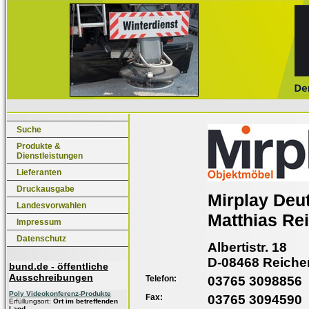
Suche
Produkte &
Dienstleistungen
Lieferanten
Druckausgabe
Mirplay Deu
Landesvorwahlen
Matthias Rei
Impressum
Datenschutz
Albertistr. 18
D-08468 Reich
bund.de - öffentliche
Ausschreibungen
Telefon:
03765 3098856
Poly Videokonferenz-Produkte
Fax:
03765 3094590
Erfüllungsort:
Ort im betreffenden
Land