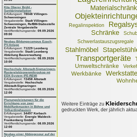
Materialschrän
Kita Oberer Brühl -
Sanitärinstallation
Objekteinrichtung
Erfüllungsort:
78048 Villingen-
Schwenningen
Vergabestelle:
Stadt Villingen-
Regalsy
Schwenningen, RefBM-Stabsstelle
Regalinspektion
Zentrale Vergabestelle
Schränke
Veröffentlichungsende:
09.09.2026
Schub
09:00
Schwerlastauszugsregale
Neubau Bildungscampus Ezach;
PV-Anlage
Stahlmöbel
Stapelstühl
Erfüllungsort:
71229 Leonberg
Vergabestelle:
Stadt Leonberg
Abteilung Bauverwaltung
Transportgeräte
Veröffentlichungsende:
08.09.2026
10:00
Umweltschränke
Verkeh
Hochschule Albstadt-Sigmaringen-
Werkstatte
Werkbänke
Rasterelektronenmikroskop mt
EDX-System (FE-REM)
Erfüllungsort:
72458 Albstadt
Wohnhe
Vergabestelle:
Hochschule
Albstadt-Sigmaringen
Veröffentlichungsende:
08.09.2026
12:00
Planungsleistungen für die
Kleidersch
Weitere Einträge zu
Errichtung von zwei
Mobilfunkmasten in Böhne und
gedruckten Werk, der jährlich aktua
Volkardinghausen
Erfüllungsort:
34497 Korbach
Vergabestelle:
Energie Waldeck-
Frankenberg GmbH
Veröffentlichungsende:
08.09.2026
12:00
Neubau einer Abbiegespur auf der