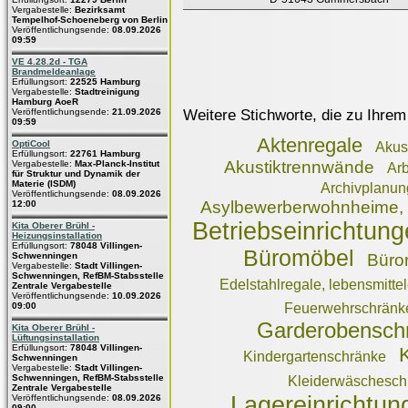
Vergabestelle:
Bezirksamt
Tempelhof-Schoeneberg von Berlin
Veröffentlichungsende:
08.09.2026
09:59
VE 4.28.2d - TGA
Brandmeldeanlage
Erfüllungsort:
22525 Hamburg
Vergabestelle:
Stadtreinigung
Hamburg AoeR
Weitere Stichworte, die zu Ihrem
Veröffentlichungsende:
21.09.2026
09:59
Aktenregale
OptiCool
Akus
Erfüllungsort:
22761 Hamburg
Akustiktrennwände
Vergabestelle:
Max-Planck-Institut
Arb
für Struktur und Dynamik der
Materie (ISDM)
Archivplanu
Veröffentlichungsende:
08.09.2026
Asylbewerberwohnheime, E
12:00
Betriebseinrichtun
Kita Oberer Brühl -
Heizungsinstallation
Erfüllungsort:
78048 Villingen-
Büromöbel
Schwenningen
Büro
Vergabestelle:
Stadt Villingen-
Schwenningen, RefBM-Stabsstelle
Edelstahlregale, lebensmitte
Zentrale Vergabestelle
Veröffentlichungsende:
10.09.2026
09:00
Feuerwehrschränk
Garderobensch
Kita Oberer Brühl -
Lüftungsinstallation
Erfüllungsort:
78048 Villingen-
Kindergartenschränke
Schwenningen
Vergabestelle:
Stadt Villingen-
Schwenningen, RefBM-Stabsstelle
Kleiderwäschesch
Zentrale Vergabestelle
Lagereinrichtun
Veröffentlichungsende:
08.09.2026
09:00