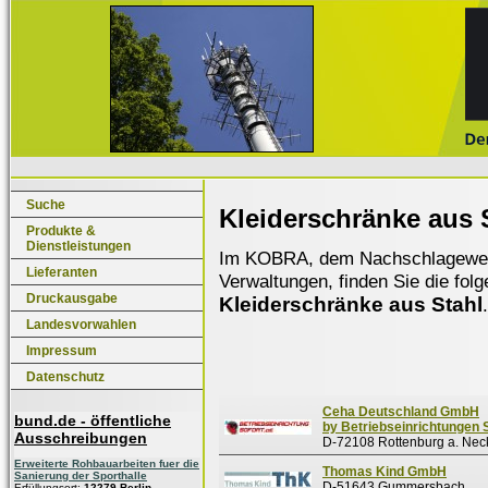
Suche
Kleiderschränke aus 
Produkte &
Dienstleistungen
Im KOBRA, dem Nachschlagewerk f
Lieferanten
Verwaltungen, finden Sie die fol
Druckausgabe
Kleiderschränke aus Stahl
.
Landesvorwahlen
Impressum
Datenschutz
Ceha Deutschland GmbH
bund.de - öffentliche
by Betriebseinrichtungen 
Ausschreibungen
D-72108 Rottenburg a. Nec
Erweiterte Rohbauarbeiten fuer die
Thomas Kind GmbH
Sanierung der Sporthalle
D-51643 Gummersbach
Erfüllungsort:
12279 Berlin