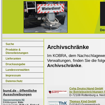
Suche
Archivschränke
Produkte &
Dienstleistungen
Im KOBRA, dem Nachschlagewerk f
Lieferanten
Verwaltungen, finden Sie die fol
Druckausgabe
Archivschränke
.
Landesvorwahlen
Impressum
Datenschutz
Ceha Deutschland GmbH
bund.de - öffentliche
by Betriebseinrichtungen 
Ausschreibungen
D-72108 Rottenburg a. Nec
Gasversorgung N2
Thomas Kind GmbH
Erfüllungsort:
Köln
D-51643 Gummersbach
Vergabestelle:
DLR e.V., Einkauf