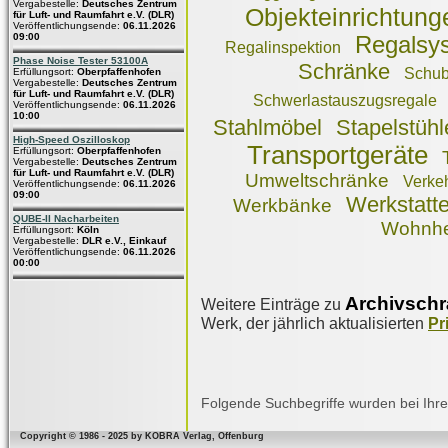
Vergabestelle:
Deutsches Zentrum
Objekteinrichtung
für Luft- und Raumfahrt e.V. (DLR)
Veröffentlichungsende:
06.11.2026
09:00
Regalsy
Regalinspektion
Phase Noise Tester 53100A
Schränke
Schub
Erfüllungsort:
Oberpfaffenhofen
Vergabestelle:
Deutsches Zentrum
für Luft- und Raumfahrt e.V. (DLR)
Schwerlastauszugsregale
Veröffentlichungsende:
06.11.2026
10:00
Stahlmöbel
Stapelstühl
High-Speed Oszilloskop
Transportgeräte
Erfüllungsort:
Oberpfaffenhofen
Vergabestelle:
Deutsches Zentrum
für Luft- und Raumfahrt e.V. (DLR)
Umweltschränke
Verkeh
Veröffentlichungsende:
06.11.2026
09:00
Werkstatte
Werkbänke
QUBE-II Nacharbeiten
Wohnhe
Erfüllungsort:
Köln
Vergabestelle:
DLR e.V., Einkauf
Veröffentlichungsende:
06.11.2026
00:00
Archivsch
Weitere Einträge zu
Werk, der jährlich aktualisierten
Pr
Folgende Suchbegriffe wurden bei Ihre
Copyright © 1986 - 2025 by KOBRA Verlag, Offenburg