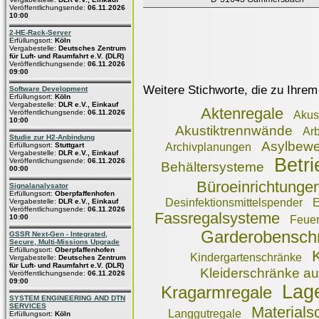
Veröffentlichungsende:
06.11.2026
10:00
2-HE-Rack-Server
Erfüllungsort:
Köln
Vergabestelle:
Deutsches Zentrum
für Luft- und Raumfahrt e.V. (DLR)
Veröffentlichungsende:
06.11.2026
09:00
Weitere Stichworte, die zu Ihrem
Software Development
Erfüllungsort:
Köln
Vergabestelle:
DLR e.V., Einkauf
Aktenregale
Veröffentlichungsende:
06.11.2026
Akus
10:00
Akustiktrennwände
Arb
Studie zur H2-Anbindung
Asylbewe
Erfüllungsort:
Stuttgart
Archivplanungen
Vergabestelle:
DLR e.V., Einkauf
Betri
Veröffentlichungsende:
06.11.2026
Behältersysteme
00:00
Büroeinrichtunge
Signalanalysator
Erfüllungsort:
Oberpfaffenhofen
Desinfektionsmittelspender
E
Vergabestelle:
DLR e.V., Einkauf
Veröffentlichungsende:
06.11.2026
Fassregalsysteme
10:00
Feue
Garderobensch
GSSR Next-Gen - Integrated,
Secure, Multi-Missions Upgrade
Erfüllungsort:
Oberpfaffenhofen
Kindergartenschränke
Vergabestelle:
Deutsches Zentrum
für Luft- und Raumfahrt e.V. (DLR)
Kleiderschränke au
Veröffentlichungsende:
06.11.2026
09:00
Lage
Kragarmregale
SYSTEM ENGINEERING AND DTN
SERVICES
Materials
Langgutregale
Erfüllungsort:
Köln