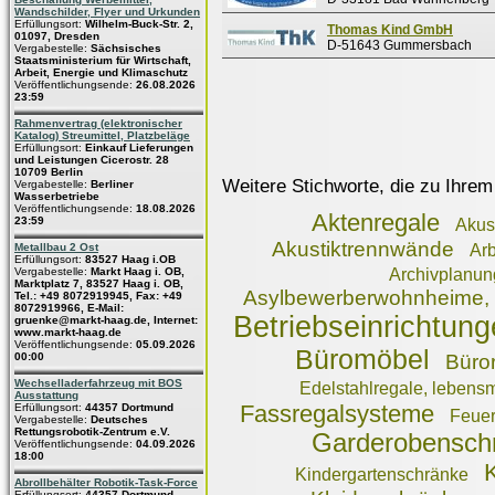
Wandschilder, Flyer und Urkunden
Erfüllungsort:
Wilhelm-Buck-Str. 2,
Thomas Kind GmbH
01097, Dresden
D-51643 Gummersbach
Vergabestelle:
Sächsisches
Staatsministerium für Wirtschaft,
Arbeit, Energie und Klimaschutz
Veröffentlichungsende:
26.08.2026
23:59
Rahmenvertrag (elektronischer
Katalog) Streumittel, Platzbeläge
Erfüllungsort:
Einkauf Lieferungen
und Leistungen Cicerostr. 28
10709 Berlin
Weitere Stichworte, die zu Ihrem
Vergabestelle:
Berliner
Wasserbetriebe
Veröffentlichungsende:
18.08.2026
Aktenregale
23:59
Akus
Akustiktrennwände
Metallbau 2 Ost
Arb
Erfüllungsort:
83527 Haag i.OB
Vergabestelle:
Markt Haag i. OB,
Archivplanu
Marktplatz 7, 83527 Haag i. OB,
Asylbewerberwohnheime, E
Tel.: +49 8072919945, Fax: +49
8072919966, E-Mail:
Betriebseinrichtun
gruenke@markt-haag.de, Internet:
www.markt-haag.de
Veröffentlichungsende:
05.09.2026
Büromöbel
00:00
Büro
Wechselladerfahrzeug mit BOS
Edelstahlregale, lebensm
Ausstattung
Fassregalsysteme
Erfüllungsort:
44357 Dortmund
Feue
Vergabestelle:
Deutsches
Rettungsrobotik-Zentrum e.V.
Garderobensch
Veröffentlichungsende:
04.09.2026
18:00
Kindergartenschränke
Abrollbehälter Robotik-Task-Force
Erfüllungsort:
44357 Dortmund