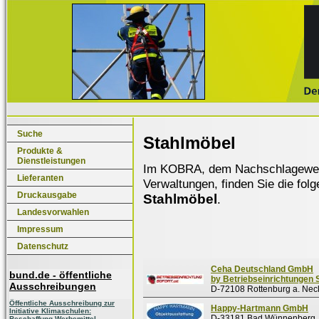
Suche
Stahlmöbel
Produkte &
Dienstleistungen
Im KOBRA, dem Nachschlagewerk f
Lieferanten
Verwaltungen, finden Sie die fol
Druckausgabe
Stahlmöbel
.
Landesvorwahlen
Impressum
Datenschutz
Ceha Deutschland GmbH
bund.de - öffentliche
by Betriebseinrichtungen 
Ausschreibungen
D-72108 Rottenburg a. Nec
Öffentliche Ausschreibung zur
Happy-Hartmann GmbH
Initiative Klimaschulen:
D-33181 Bad Wünnenberg
Beschaffung Werbemittel,