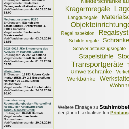
Kleiderschränke au
Vergabestelle:
Deutsches
Lage
Rettungsrobotik-Zentrum e.V.
Kragarmregale
Veröffentlichungsende:
04.09.2026
18:00
Materials
Langgutregale
Medienausstattung R270
Objekteinrichtung
Erfüllungsort:
Sächsische
Staatskanzlei, Archivstraße 1,
01097 Dresden
Regalsys
Vergabestelle:
Sächsische
Regalinspektion
Staatskanzlei
Schränk
Veröffentlichungsende:
03.09.2026
Schilderregale
23:59
Schwerlastauszugsregale
2026-0017-JKo Erneuerung des
Aufzugs im Rathaus Langen
Stapelstühle
Sto
Erfüllungsort:
27607 Geestland
Vergabestelle:
Stadt Geestland
Veröffentlichungsende:
01.09.2026
Transportgeräte
09:59
Umweltschränke
Verkeh
Winterdienst
Erfüllungsort:
13353 Robert Koch-
Werkstatte
Werkbänke
Institut (RKI), ZV 2.3-Beschaffung
Nordufer 20 13353 Berlin
Deutschland
Wohnhe
Vergabestelle:
Robert Koch-Institut
Veröffentlichungsende:
24.08.2026
10:00
Instandsetzung
Regenauffangbecken Wertstoffhof
Stahlmöbe
Weitere Einträge zu
Rechau der Abfallwirtschaft
Torgau-Oschatz GmbH
der jährlich aktualisierten
Printau
Erfüllungsort:
04758 Oschatz
Vergabestelle:
Landkreis
Nordsachsen
Veröffentlichungsende:
20.08.2026
09:00