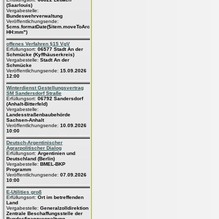
(Saarlouis)
Vergabestelle:
Bundeswehrverwaltung
Veröffentlichungsende:
$cms.formatDate($item.moveToArchive,"dd.MM.yyyy
HH:mm")
offenes Verfahren §15 VgV
Erfüllungsort:
06577 Stadt An der
Schmücke (Kyffhäuserkreis)
Vergabestelle:
Stadt An der
Schmücke
Veröffentlichungsende:
15.09.2026
12:00
Winterdienst Gestellungsvertrag
SM Sandersdorf Straße
Erfüllungsort:
06792 Sandersdorf
(Anhalt-Bitterfeld)
Vergabestelle:
Landesstraßenbaubehörde
Sachsen-Anhalt
Veröffentlichungsende:
10.09.2026
10:00
Deutsch-Argentinischer
Agrarpolitischer Dialog
Erfüllungsort:
Argentinien und
Deutschland (Berlin)
Vergabestelle:
BMEL-BKP
Programm
Veröffentlichungsende:
07.09.2026
10:00
E-Utilities groß
Erfüllungsort:
Ort im betreffenden
Land
Vergabestelle:
Generalzolldirektion
Zentrale Beschaffungsstelle der
Bundesfinanzverwaltung