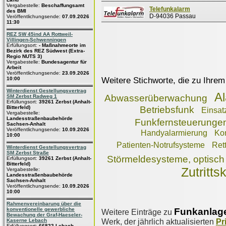
Vergabestelle:
Beschaffungsamt
Telefunkalarm
des BMI
D-94036 Passau
Veröffentlichungsende:
07.09.2026
11:30
REZ SW 45ind AA Rottweil-
Villingen-Schwenningen
Erfüllungsort:
- Maßnahmeorte im
Bezirk des REZ Südwest (Extra-
Regio NUTS 3)
Vergabestelle:
Bundesagentur für
Arbeit
Veröffentlichungsende:
23.09.2026
Weitere Stichworte, die zu Ihrem
10:00
Winterdienst Gestellungsvertrag
A
Abwasserüberwachung
SM Zerbst Radweg 1
Erfüllungsort:
39261 Zerbst (Anhalt-
Bitterfeld)
Betriebsfunk
Einsat
Vergabestelle:
Landesstraßenbaubehörde
Funkfernsteuerunge
Sachsen-Anhalt
Veröffentlichungsende:
10.09.2026
Handyalarmierung
Ko
10:00
Patienten-Notrufsysteme
Ret
Winterdienst Gestellungsvertrag
SM Zerbst Straße
Störmeldesysteme, optisch
Erfüllungsort:
39261 Zerbst (Anhalt-
Bitterfeld)
Zutritts
Vergabestelle:
Landesstraßenbaubehörde
Sachsen-Anhalt
Veröffentlichungsende:
10.09.2026
10:00
Rahmenvereinbarung über die
Funkanlag
konventionelle gewerbliche
Weitere Einträge zu
Bewachung der Graf-Haeseler-
Werk, der jährlich aktualisierten
Pr
Kaserne Lebach
Erfüllungsort:
66822 Lebach