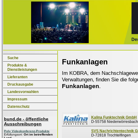
Suche
Funkanlagen
Produkte &
Dienstleistungen
Im KOBRA, dem Nachschlagewerk f
Lieferanten
Verwaltungen, finden Sie die fol
Druckausgabe
Funkanlagen
.
Landesvorwahlen
Impressum
Datenschutz
Kalina Funktechnik GmbH
bund.de - öffentliche
D-55758 Niederwörresbach
Ausschreibungen
SVS Nachrichtentechnik 
Poly Videokonferenz-Produkte
Erfüllungsort:
Ort im betreffenden
D-72818 Trochtelfingen
Land