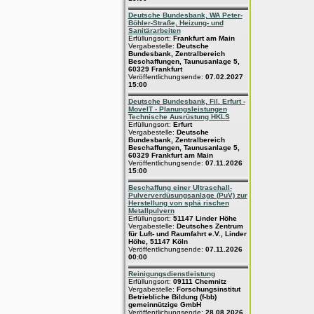
Deutsche Bundesbank, WA Peter-
Böhler-Straße, Heizung- und
Sanitärarbeiten
Erfüllungsort:
Frankfurt am Main
Vergabestelle:
Deutsche
Bundesbank, Zentralbereich
Beschaffungen, Taunusanlage 5,
60329 Frankfurt
Veröffentlichungsende:
07.02.2027
15:00
Deutsche Bundesbank, Fil. Erfurt -
MoveIT - Planungsleistungen
Technische Ausrüstung HKLS
Erfüllungsort:
Erfurt
Vergabestelle:
Deutsche
Bundesbank, Zentralbereich
Beschaffungen, Taunusanlage 5,
60329 Frankfurt am Main
Veröffentlichungsende:
07.11.2026
15:00
Beschaffung einer Ultraschall-
Pulververdüsungsanlage (PuV) zur
Herstellung von sphä rischen
Metallpulvern
Erfüllungsort:
51147 Linder Höhe
Vergabestelle:
Deutsches Zentrum
für Luft- und Raumfahrt e.V., Linder
Höhe, 51147 Köln
Veröffentlichungsende:
07.11.2026
00:00
Reinigungsdienstleistung
Erfüllungsort:
09111 Chemnitz
Vergabestelle:
Forschungsinstitut
Betriebliche Bildung (f-bb)
gemeinnützige GmbH
Veröffentlichungsende:
28.08.2026