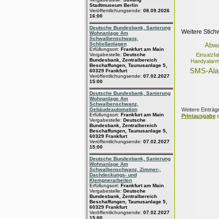
Stadtmuseum Berlin
Veröffentlichungsende:
08.09.2026
16:00
Deutsche Bundesbank, Sanierung
Weitere Stich
Wohnanlage Am
Schwalbenschwanz,
Schließanlagen
Abwa
Erfüllungsort:
Frankfurt am Main
Vergabestelle:
Deutsche
Einsatzf
Bundesbank, Zentralbereich
Handyalarm
Beschaffungen, Taunusanlage 5,
SMS-Ala
60329 Frankfurt
Veröffentlichungsende:
07.02.2027
15:00
Deutsche Bundesbank, Sanierung
Wohnanlage Am
Schwalbenschwanz,
Weitere Einträg
Gebäudeautomation
Erfüllungsort:
Frankfurt am Main
Printausgabe
d
Vergabestelle:
Deutsche
Bundesbank, Zentralbereich
Beschaffungen, Taunusanlage 5,
60329 Frankfurt
Veröffentlichungsende:
07.02.2027
15:00
Deutsche Bundesbank, Sanierung
Wohnanlage Am
Schwalbenschwanz, Zimmer-,
Dachdeckungs- und
Klempnerarbeiten
Erfüllungsort:
Frankfurt am Main
Vergabestelle:
Deutsche
Bundesbank, Zentralbereich
Beschaffungen, Taunusanlage 5,
60329 Frankfurt
Veröffentlichungsende:
07.02.2027
15:00