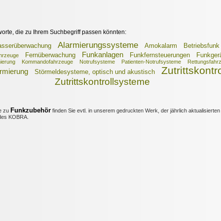
worte, die zu Ihrem Suchbegriff passen könnten:
Alarmierungssysteme
sserüberwachung
Amokalarm
Betriebsfunk
Funkanlagen
Fernüberwachung
Funkfernsteuerungen
Funkger
ahrzeuge
ierung
Kommandofahrzeuge
Notrufsysteme
Patienten-Notrufsysteme
Rettungsfahr
Zutrittskontr
rmierung
Störmeldesysteme, optisch und akustisch
Zutrittskontrollsysteme
Funkzubehör
e zu
finden Sie evtl. in unserem gedruckten Werk, der jährlich aktualisierten
es KOBRA.