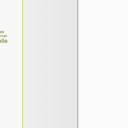
äte
zeuge
olle