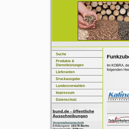
Suche
Funkzub
Produkte &
Dienstleistungen
Im KOBRA, dem
folgenden Her
Lieferanten
Druckausgabe
Landesvorwahlen
Impressum
Datenschutz
bund.de - öffentliche
Ausschreibungen
Veranstaltungstechnik
Erfüllungsort:
10178 Berlin
Vergabestelle:
Stiftung