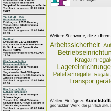
D-57080 Siegen
Vergabestelle:
Bezirksamt
Tempelhof-Schoeneberg von Berlin
Veröffentlichungsende:
08.09.2026
09:59
VE 4.28.2d - TGA
Brandmeldeanlage
Erfüllungsort:
22525 Hamburg
Vergabestelle:
Stadtreinigung
Hamburg AoeR
Veröffentlichungsende:
21.09.2026
09:59
Weitere Stichworte, die zu Ihrem
OptiCool
Erfüllungsort:
22761 Hamburg
Arbeitssicherheit
Au
Vergabestelle:
Max-Planck-Institut
für Struktur und Dynamik der
Materie (ISDM)
Betriebseinrichtu
Veröffentlichungsende:
08.09.2026
12:00
Kragarmregal
Kita Oberer Brühl -
Heizungsinstallation
Lagereinrichtung
Erfüllungsort:
78048 Villingen-
Schwenningen
Vergabestelle:
Stadt Villingen-
Palettenregale
Regale,
Schwenningen, RefBM-Stabsstelle
Zentrale Vergabestelle
Transportgerät
Veröffentlichungsende:
10.09.2026
09:00
Kita Oberer Brühl -
Lüftungsinstallation
Erfüllungsort:
78048 Villingen-
Schwenningen
Kunststoff
Weitere Einträge zu
Vergabestelle:
Stadt Villingen-
Schwenningen, RefBM-Stabsstelle
gedruckten Werk, der jährlich aktua
Zentrale Vergabestelle
Veröffentlichungsende:
08.09.2026
09:00