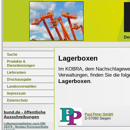
Suche
Lagerboxen
Produkte &
Dienstleistungen
Im KOBRA, dem Nachschlagewerk f
Lieferanten
Verwaltungen, finden Sie die fol
Druckausgabe
Lagerboxen
.
Landesvorwahlen
Impressum
Datenschutz
bund.de - öffentliche
Paul Peter GmbH
Ausschreibungen
D-57080 Siegen
Lüftungsinstallation nach DIN
18379 - Neubau Kreissporthalle
Lörrach