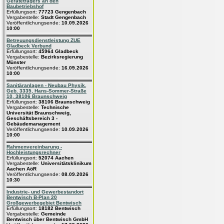
Geräteträgers an den
Baubetriebshof
Erfüllungsort:
77723 Gengenbach
Vergabestelle:
Stadt Gengenbach
Veröffentlichungsende:
10.09.2026
10:00
Betreuungsdienstleistung ZUE
Gladbeck Verbund
Erfüllungsort:
45964 Gladbeck
Vergabestelle:
Bezirksregierung
Münster
Veröffentlichungsende:
16.09.2026
10:00
Sanitäranlagen - Neubau Physik,
Geb. 3335, Hans-Sommer-Straße
10, 38106 Braunschweig
Erfüllungsort:
38106 Braunschweig
Vergabestelle:
Technische
Universität Braunschweig,
Geschäftsbereich 3 -
Gebäudemanagement
Veröffentlichungsende:
10.09.2026
10:00
Rahmenvereinbarung -
Hochleistungsrechner
Erfüllungsort:
52074 Aachen
Vergabestelle:
Universitätsklinikum
Aachen AöR
Veröffentlichungsende:
08.09.2026
10:30
Industrie- und Gewerbestandort
Bentwisch B-Plan 20
Großgewerbegebiet Bentwisch
Erfüllungsort:
18182 Bentwisch
Vergabestelle:
Gemeinde
Bentwisch über Bentwisch GmbH