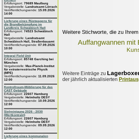
Erfüllungsort:
79689 Maulburg
Vergabestelle:
Landratsamt Lörrach
Veröffentlichungsende:
15.09.2026
14:00
Lieferung eines Rüstwagens für
die Brandbekämpfung im
Landkreis Schwäbisch Hall
Weitere Stichworte, die zu Ihrem
Erfüllungsort:
74523 Schwäbisch
Hall
Vergabestelle:
Landratsamt
Auffangwannen mit 
Schwäbisch Hall, Straßenbauamt
Veröffentlichungsende:
07.09.2026
10:00
Kuns
Integral Field Unit
Erfüllungsort:
85748 Garching bei
München
Vergabestelle:
Max-Planck-Institut
für extraterrestrische Physik
Lagerboxe
Weitere Einträge zu
(MPE)
Veröffentlichungsende:
11.09.2026
der jährlich aktualisierten
Printau
12:00
Kontrollraum-Möblierung für das
CAST Gebäude
Erfüllungsort:
22607 Hamburg
Vergabestelle:
Helmholtz DESY
Veröffentlichungsende:
10.09.2026
12:00
Sielreinigung 2026 - 2030
(Wertkontrakt)
Erfüllungsort:
22607 Hamburg
Vergabestelle:
Helmholtz DESY
Veröffentlichungsende:
09.09.2026
12:00
Lieferung eines kommunalen