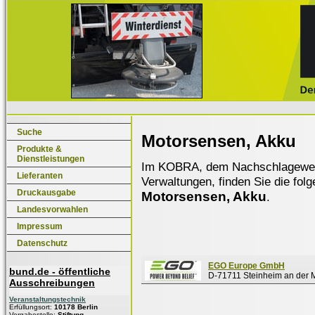
Suche
Motorsensen, Akku
Produkte &
Dienstleistungen
Im KOBRA, dem Nachschlagewerk f
Lieferanten
Verwaltungen, finden Sie die fol
Druckausgabe
Motorsensen, Akku
.
Landesvorwahlen
Impressum
Datenschutz
EGO Europe GmbH
bund.de - öffentliche
D-71711 Steinheim an der 
Ausschreibungen
Veranstaltungstechnik
Erfüllungsort:
10178 Berlin
Vergabestelle:
Stiftung