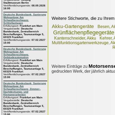
Stadtmuseum Berlin
Veröffentlichungsende:
08.09.2026
16:00
Deutsche Bundesbank, Sanierung
Weitere Stichworte, die zu Ihrem
Wohnanlage Am
Schwalbenschwanz,
Schließanlagen
Akku-Gartengeräte
Erfüllungsort:
Frankfurt am Main
Besen, A
Vergabestelle:
Deutsche
Grünflächenpflegegeräte
Bundesbank, Zentralbereich
Beschaffungen, Taunusanlage 5,
60329 Frankfurt
Kantenschneider, Akku
Kehrer, 
Veröffentlichungsende:
07.02.2027
Multifunktionsgartenwerkzeuge, A
15:00
R
Deutsche Bundesbank, Sanierung
Wohnanlage Am
Schwalbenschwanz,
Gebäudeautomation
Erfüllungsort:
Frankfurt am Main
Vergabestelle:
Deutsche
Motorsens
Weitere Einträge zu
Bundesbank, Zentralbereich
Beschaffungen, Taunusanlage 5,
gedruckten Werk, der jährlich aktua
60329 Frankfurt
Veröffentlichungsende:
07.02.2027
15:00
Deutsche Bundesbank, Sanierung
Wohnanlage Am
Schwalbenschwanz, Zimmer-,
Dachdeckungs- und
Klempnerarbeiten
Erfüllungsort:
Frankfurt am Main
Vergabestelle:
Deutsche
Bundesbank, Zentralbereich
Beschaffungen, Taunusanlage 5,
60329 Frankfurt
Veröffentlichungsende:
07.02.2027
15:00