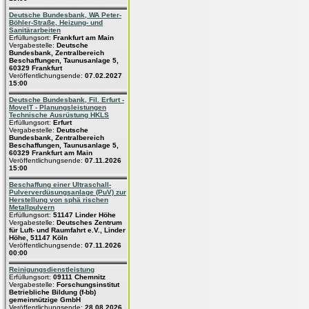
Deutsche Bundesbank, WA Peter-
Böhler-Straße, Heizung- und
Sanitärarbeiten
Erfüllungsort:
Frankfurt am Main
Vergabestelle:
Deutsche
Bundesbank, Zentralbereich
Beschaffungen, Taunusanlage 5,
60329 Frankfurt
Veröffentlichungsende:
07.02.2027
15:00
Deutsche Bundesbank, Fil. Erfurt -
MoveIT - Planungsleistungen
Technische Ausrüstung HKLS
Erfüllungsort:
Erfurt
Vergabestelle:
Deutsche
Bundesbank, Zentralbereich
Beschaffungen, Taunusanlage 5,
60329 Frankfurt am Main
Veröffentlichungsende:
07.11.2026
15:00
Beschaffung einer Ultraschall-
Pulververdüsungsanlage (PuV) zur
Herstellung von sphä rischen
Metallpulvern
Erfüllungsort:
51147 Linder Höhe
Vergabestelle:
Deutsches Zentrum
für Luft- und Raumfahrt e.V., Linder
Höhe, 51147 Köln
Veröffentlichungsende:
07.11.2026
00:00
Reinigungsdienstleistung
Erfüllungsort:
09111 Chemnitz
Vergabestelle:
Forschungsinstitut
Betriebliche Bildung (f-bb)
gemeinnützige GmbH
Veröffentlichungsende:
28.08.2026