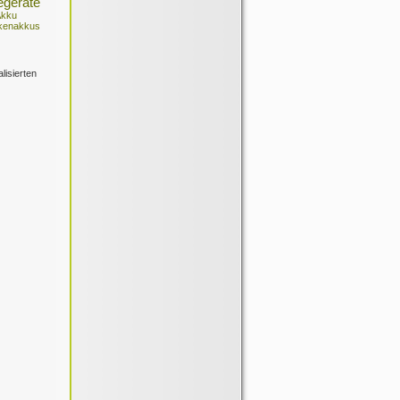
egeräte
Akku
kenakkus
lisierten