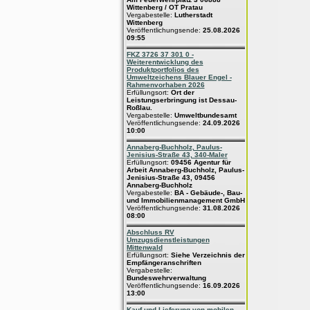
Wittenberg / OT Pratau
Vergabestelle:
Lutherstadt
Wittenberg
Veröffentlichungsende:
25.08.2026
09:55
FKZ 3726 37 301 0 -
Weiterentwicklung des
Produktportfolios des
Umweltzeichens Blauer Engel -
Rahmenvorhaben 2026
Erfüllungsort:
Ort der
Leistungserbringung ist Dessau-
Roßlau.
Vergabestelle:
Umweltbundesamt
Veröffentlichungsende:
24.09.2026
10:00
Annaberg-Buchholz, Paulus-
Jenisius-Straße 43, 340-Maler
Erfüllungsort:
09456 Agentur für
Arbeit Annaberg-Buchholz, Paulus-
Jenisius-Straße 43, 09456
Annaberg-Buchholz
Vergabestelle:
BA - Gebäude-, Bau-
und Immobilienmanagement GmbH
Veröffentlichungsende:
31.08.2026
08:00
Abschluss RV
Umzugsdienstleistungen
Mittenwald
Erfüllungsort:
Siehe Verzeichnis der
Empfängeranschriften
Vergabestelle:
Bundeswehrverwaltung
Veröffentlichungsende:
16.09.2026
13:00
Kauf und Lieferung von mobilen