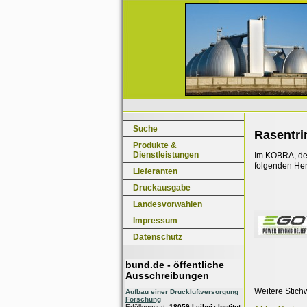
Suche
Rasentri
Produkte &
Dienstleistungen
Im KOBRA, dem
folgenden Her
Lieferanten
Druckausgabe
Landesvorwahlen
Impressum
Datenschutz
bund.de - öffentliche
Ausschreibungen
Weitere Stich
Aufbau einer Druckluftversorgung
Forschung
Erfüllungsort:
18059 Leibniz-Institut