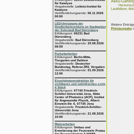
Akku-Garteng
für Katalyse
Heckensch
Vergabestelle:
Leibniz-Institut für
Laubbläser, Ak
Katalyse
Veröffentlichungsende:
06.11.2026
00:00
LED-Umrüstung der
Weitere Einträg
Straßenbeleuchtung im Stadtgebiet
Printausgabe
d
der Solestadt Bad Dürrenberg
Erfüllungsort:
06231 Bad
Dürrenberg
Vergabestelle:
Bad Dürrenberg
Veröffentlichungsende:
25.08.2026
08:59
Parkettarbeiten
Erfüllungsort:
Berlin-Mitte,
Tiergarten und Dahlem
Vergabestelle:
Deutscher
Bundestag, Referat ZR3, Vergaben
Veröffentlichungsende:
01.09.2026
12:00
Einzelphotonendetektor für
sichtbares und nahinfrarotes Licht,
4 Stück
Erfüllungsort:
07745 Friedrich-
Schiller-Universität Jena, Abbe
Center of Photonics (ACP), Institut
für Angewandte Physik, Albert-
Einstein-Str. 6, 07745 Jena
Vergabestelle:
Friedrich-Schiller-
Universität Jena
Veröffentlichungsende:
21.08.2026
10:00
Malerarbeiten
Erfüllungsort:
Umbau und
Erweiterung der Feuerwehr Pratau
Am Feuerwehrplatz 3 06888