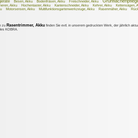
Grünflächenpfleg
eräte
Besen, Akku
Bodenfräsen, Akku
Freischneider, Akku
eren, Akku
Hochentaster, Akku
Kantenschneider, Akku
Kehrer, Akku
Kettensägen, 
ku
Motorsensen, Akku
Multifunktionsgartenwerkzeuge, Akku
Rasenmäher, Akku
Rüc
Rasentrimmer, Akku
e zu
finden Sie evtl. in unserem gedruckten Werk, der jährlich aktua
es KOBRA.