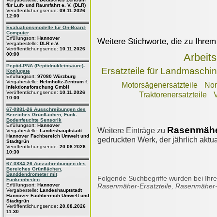
für Luft- und Raumfahrt e. V. (DLR)
Veröffentlichungsende:
09.11.2026
12:00
Evaluationsmodelle für On-Board-
Computer
Erfüllungsort:
Hannover
Weitere Stichworte, die zu Ihrem
Vergabestelle:
DLR e.V.
Veröffentlichungsende:
10.11.2026
00:00
Arbeit
Peptid-PNA (Peptidnukleinsäure)-
Ersatzteile für Landmasch
Konjugate
Erfüllungsort:
97080 Würzburg
Vergabestelle:
Helmholtz-Zentrum f.
Motorsägenersatzteile
Nor
Infektionsforschung GmbH
Veröffentlichungsende:
10.11.2026
Traktorenersatzteile
10:00
67-0881-26 Ausschreibungen des
Bereiches Grünflächen, Funk-
Bodenfeuchte Sensorik
Erfüllungsort:
Hannover
Rasenmäher
Weitere Einträge zu
Vergabestelle:
Landeshauptstadt
Hannover Fachbereich Umwelt und
gedruckten Werk, der jährlich aktua
Stadtgrün
Veröffentlichungsende:
20.08.2026
10:30
67-0884-26 Ausschreibungen des
Bereiches Grünflächen,
Banddendrometer mit
Folgende Suchbegriffe wurden bei Ihre
Funkeinheiten
Erfüllungsort:
Hannover
Rasenmäher-Ersatzteile, Rasenmäher-E
Vergabestelle:
Landeshauptstadt
Hannover Fachbereich Umwelt und
Stadtgrün
Veröffentlichungsende:
20.08.2026
11:30