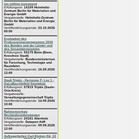
Ion milling instrument
Erfüllungsort:
14109 Helmholtz-
Zentrum Berlin für Materialien und
Energie GmbH
Vergabestelle:
Helmholtz-Zentrum
Berlin für Materialien und Energie
GmbH
Veröffentlichungsende:
23.10.2026
00:00
Evaluation des
Professorinnenprogramms 2030
des Bundes und der Länder und
des Gesamtprogramms
Erfüllungsort:
53175 Bonn (Bonn,
Kreisfreie Stadt)
Vergabestelle:
Bundesministerium
für Forschung, Technologie und
Raumfahrt
Veröffentlichungsende:
16.09.2026
12:00
Stadt Triptis - Kernzone F- Los 1 -
GaLaBau-Umfeld Sportplatz
Erfüllungsort:
07819 Triptis (Saale-
Orla-Kreis)
Vergabestelle:
Verwaltungsgemeinschaft Triptis
Veröffentlichungsende:
14.09.2026
10:00
Rahmenvertrag
Rechtsdienstleistungen
Erfüllungsort:
24161 Altenholz
Vergabestelle:
Dataport AöR
Veröffentlichungsende:
09.09.2026
12:00
Aufzugarbeiten Carl-Kistner-Str. 32