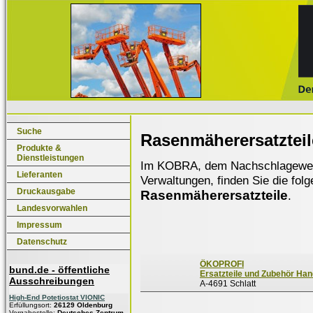
Suche
Rasenmäherersatzteil
Produkte &
Dienstleistungen
Im KOBRA, dem Nachschlagewerk f
Lieferanten
Verwaltungen, finden Sie die fol
Druckausgabe
Rasenmäherersatzteile
.
Landesvorwahlen
Impressum
Datenschutz
ÖKOPROFI
bund.de - öffentliche
Ersatzteile und Zubehör Ha
Ausschreibungen
A-4691 Schlatt
High-End Potetiostat VIONIC
Erfüllungsort:
26129 Oldenburg
Vergabestelle:
Deutsches Zentrum