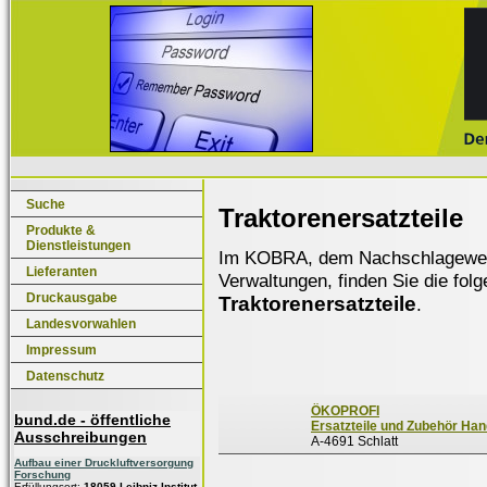
Suche
Traktorenersatzteile
Produkte &
Dienstleistungen
Im KOBRA, dem Nachschlagewerk f
Lieferanten
Verwaltungen, finden Sie die fol
Druckausgabe
Traktorenersatzteile
.
Landesvorwahlen
Impressum
Datenschutz
ÖKOPROFI
bund.de - öffentliche
Ersatzteile und Zubehör Ha
Ausschreibungen
A-4691 Schlatt
Aufbau einer Druckluftversorgung
Forschung
Erfüllungsort:
18059 Leibniz-Institut