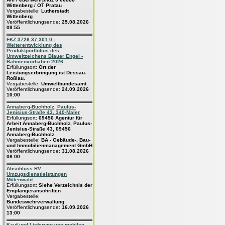
Wittenberg / OT Pratau
Vergabestelle:
Lutherstadt
Wittenberg
Veröffentlichungsende:
25.08.2026
09:55
FKZ 3726 37 301 0 -
Weiterentwicklung des
Produktportfolios des
Umweltzeichens Blauer Engel -
Rahmenvorhaben 2026
Erfüllungsort:
Ort der
Leistungserbringung ist Dessau-
Roßlau.
Vergabestelle:
Umweltbundesamt
Veröffentlichungsende:
24.09.2026
10:00
Annaberg-Buchholz, Paulus-
Jenisius-Straße 43, 340-Maler
Erfüllungsort:
09456 Agentur für
Arbeit Annaberg-Buchholz, Paulus-
Jenisius-Straße 43, 09456
Annaberg-Buchholz
Vergabestelle:
BA - Gebäude-, Bau-
und Immobilienmanagement GmbH
Veröffentlichungsende:
31.08.2026
08:00
Abschluss RV
Umzugsdienstleistungen
Mittenwald
Erfüllungsort:
Siehe Verzeichnis der
Empfängeranschriften
Vergabestelle:
Bundeswehrverwaltung
Veröffentlichungsende:
16.09.2026
13:00
Kauf und Lieferung von mobilen