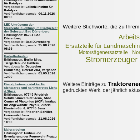
für Katalyse
Vergabestelle:
Leibniz-Institut für
Katalyse
Veröffentlichungsende:
06.11.2026
00:00
LED-Umrüstung der
Weitere Stichworte, die zu Ihrem
Straßenbeleuchtung im Stadtgebiet
der Solestadt Bad Dürrenberg
Erfüllungsort:
06231 Bad
Arbeit
Dürrenberg
Vergabestelle:
Bad Dürrenberg
Ersatzteile für Landmasch
Veröffentlichungsende:
25.08.2026
08:59
Motorsägenersatzteile
Nor
Parkettarbeiten
Stromerzeuger
Erfüllungsort:
Berlin-Mitte,
Tiergarten und Dahlem
Vergabestelle:
Deutscher
Bundestag, Referat ZR3, Vergaben
Veröffentlichungsende:
01.09.2026
12:00
Traktorener
Weitere Einträge zu
Einzelphotonendetektor für
sichtbares und nahinfrarotes Licht,
gedruckten Werk, der jährlich aktua
4 Stück
Erfüllungsort:
07745 Friedrich-
Schiller-Universität Jena, Abbe
Center of Photonics (ACP), Institut
für Angewandte Physik, Albert-
Einstein-Str. 6, 07745 Jena
Vergabestelle:
Friedrich-Schiller-
Universität Jena
Veröffentlichungsende:
21.08.2026
10:00
Malerarbeiten
Erfüllungsort:
Umbau und
Erweiterung der Feuerwehr Pratau
Am Feuerwehrplatz 3 06888