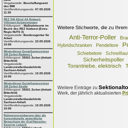
Vergabestelle:
Beschaffungsamt
des BMI
Veröffentlichungsende:
07.09.2026
11:30
REZ SW 45ind AA Rottweil-
Villingen-Schwenningen
Erfüllungsort:
- Maßnahmeorte im
Weitere Stichworte, die zu Ihrem
Bezirk des REZ Südwest (Extra-
Regio NUTS 3)
Vergabestelle:
Bundesagentur für
Anti-Terror-Poller
Bra
Arbeit
Veröffentlichungsende:
23.09.2026
Po
10:00
Hybridschranken
Pendeltore
Winterdienst Gestellungsvertrag
Schiebetore
Schnelllau
SM Zerbst Radweg 1
Erfüllungsort:
39261 Zerbst (Anhalt-
Sicherheitspoller
Bitterfeld)
Vergabestelle:
Torantriebe, elektrisch
T
Landesstraßenbaubehörde
Sachsen-Anhalt
Veröffentlichungsende:
10.09.2026
10:00
Winterdienst Gestellungsvertrag
Sektionalt
SM Zerbst Straße
Weitere Einträge zu
Erfüllungsort:
39261 Zerbst (Anhalt-
Werk, der jährlich aktualisierten
Pr
Bitterfeld)
Vergabestelle:
Landesstraßenbaubehörde
Sachsen-Anhalt
Veröffentlichungsende:
10.09.2026
10:00
Rahmenvereinbarung über die
konventionelle gewerbliche
Bewachung der Graf-Haeseler-
Kaserne Lebach
Erfüllungsort:
66822 Lebach