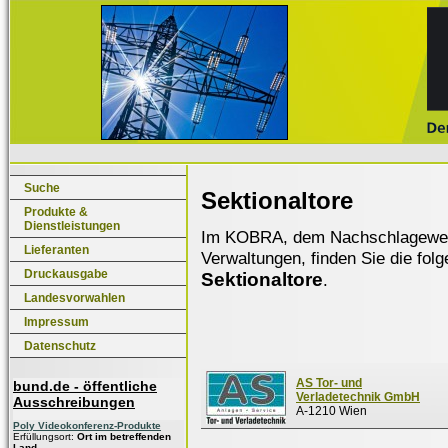
Suche
Sektionaltore
Produkte &
Dienstleistungen
Im KOBRA, dem Nachschlagewerk f
Lieferanten
Verwaltungen, finden Sie die fol
Druckausgabe
Sektionaltore
.
Landesvorwahlen
Impressum
Datenschutz
AS Tor- und
bund.de - öffentliche
Verladetechnik GmbH
Ausschreibungen
A-1210 Wien
Poly Videokonferenz-Produkte
Erfüllungsort:
Ort im betreffenden
Land