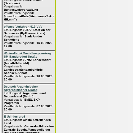
(Saarlouis)
Vergabestelle:
Bundeswehrverwaltung
Veröffentlichungsende:
$cms.formatDate($item.moveToArchive,"dd.MM.yyyy
HH:mm")
offenes Verfahren §15 VgV
Erfüllungsort:
06577 Stadt An der
Schmücke (Kyffhäuserkreis)
Vergabestelle:
Stadt An der
Schmücke
Veröffentlichungsende:
15.09.2026
12:00
Winterdienst Gestellungsvertrag
SM Sandersdorf Straße
Erfüllungsort:
06792 Sandersdorf
(Anhalt-Bitterfeld)
Vergabestelle:
Landesstraßenbaubehörde
Sachsen-Anhalt
Veröffentlichungsende:
10.09.2026
10:00
Deutsch-Argentinischer
Agrarpolitischer Dialog
Erfüllungsort:
Argentinien und
Deutschland (Berlin)
Vergabestelle:
BMEL-BKP
Programm
Veröffentlichungsende:
07.09.2026
10:00
E-Utilities groß
Erfüllungsort:
Ort im betreffenden
Land
Vergabestelle:
Generalzolldirektion
Zentrale Beschaffungsstelle der
Bundesfinanzverwaltung