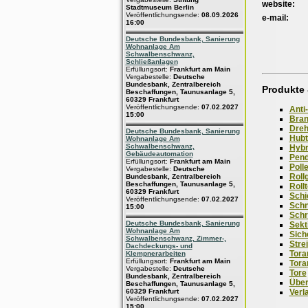
website:
Stadtmuseum Berlin
Veröffentlichungsende:
08.09.2026
e-mail:
16:00
Deutsche Bundesbank, Sanierung
Wohnanlage Am
Schwalbenschwanz,
Schließanlagen
Erfüllungsort:
Frankfurt am Main
Vergabestelle:
Deutsche
Bundesbank, Zentralbereich
Produkte 
Beschaffungen, Taunusanlage 5,
60329 Frankfurt
Veröffentlichungsende:
07.02.2027
Anti-
15:00
Bran
Dreh
Deutsche Bundesbank, Sanierung
Hubt
Wohnanlage Am
Schwalbenschwanz,
Hybr
Gebäudeautomation
Pend
Erfüllungsort:
Frankfurt am Main
Poll
Vergabestelle:
Deutsche
Rollg
Bundesbank, Zentralbereich
Beschaffungen, Taunusanlage 5,
Roll
60329 Frankfurt
Schi
Veröffentlichungsende:
07.02.2027
Schn
15:00
Schr
Deutsche Bundesbank, Sanierung
Sekt
Wohnanlage Am
Sich
Schwalbenschwanz, Zimmer-,
Stre
Dachdeckungs- und
Tora
Klempnerarbeiten
Erfüllungsort:
Frankfurt am Main
Tora
Vergabestelle:
Deutsche
Tore
Bundesbank, Zentralbereich
Über
Beschaffungen, Taunusanlage 5,
Verl
60329 Frankfurt
Veröffentlichungsende:
07.02.2027
15:00