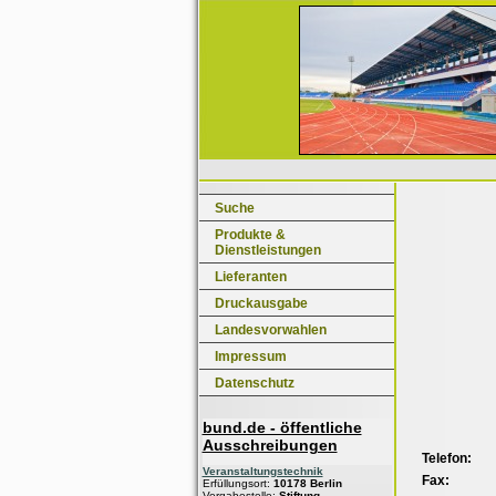
Suche
Produkte &
Dienstleistungen
Lieferanten
Druckausgabe
Landesvorwahlen
Impressum
Datenschutz
bund.de - öffentliche
Ausschreibungen
Telefon:
Veranstaltungstechnik
Fax:
Erfüllungsort:
10178 Berlin
Vergabestelle:
Stiftung