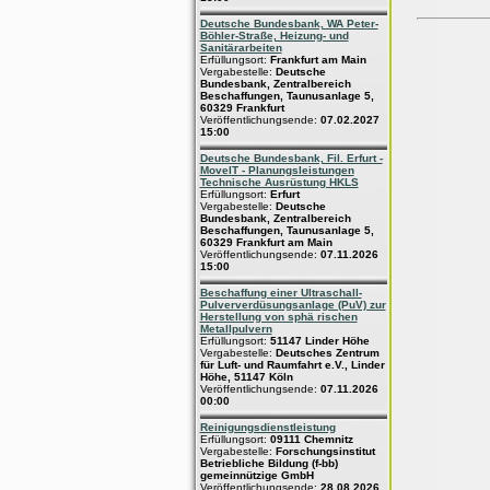
Deutsche Bundesbank, WA Peter-
Böhler-Straße, Heizung- und
Sanitärarbeiten
Erfüllungsort:
Frankfurt am Main
Vergabestelle:
Deutsche
Bundesbank, Zentralbereich
Beschaffungen, Taunusanlage 5,
60329 Frankfurt
Veröffentlichungsende:
07.02.2027
15:00
Deutsche Bundesbank, Fil. Erfurt -
MoveIT - Planungsleistungen
Technische Ausrüstung HKLS
Erfüllungsort:
Erfurt
Vergabestelle:
Deutsche
Bundesbank, Zentralbereich
Beschaffungen, Taunusanlage 5,
60329 Frankfurt am Main
Veröffentlichungsende:
07.11.2026
15:00
Beschaffung einer Ultraschall-
Pulververdüsungsanlage (PuV) zur
Herstellung von sphä rischen
Metallpulvern
Erfüllungsort:
51147 Linder Höhe
Vergabestelle:
Deutsches Zentrum
für Luft- und Raumfahrt e.V., Linder
Höhe, 51147 Köln
Veröffentlichungsende:
07.11.2026
00:00
Reinigungsdienstleistung
Erfüllungsort:
09111 Chemnitz
Vergabestelle:
Forschungsinstitut
Betriebliche Bildung (f-bb)
gemeinnützige GmbH
Veröffentlichungsende:
28.08.2026