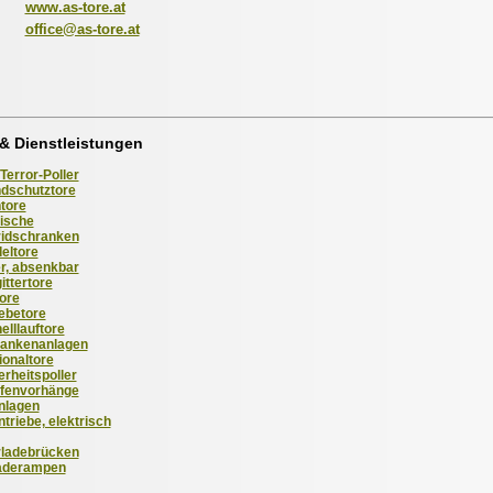
www.as-tore.at
office@as-tore.at
& Dienstleistungen
Terror-Poller
dschutztore
tore
ische
idschranken
eltore
er, absenkbar
ittertore
tore
ebetore
elllauftore
ankenanlagen
ionaltore
erheitspoller
ifenvorhänge
nlagen
ntriebe, elektrisch
ladebrücken
aderampen