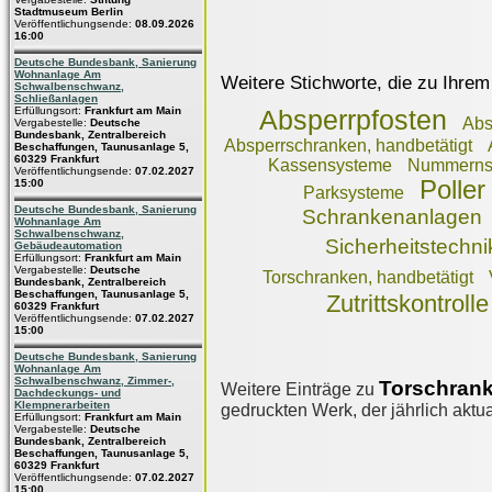
Stadtmuseum Berlin
Veröffentlichungsende:
08.09.2026
16:00
Deutsche Bundesbank, Sanierung
Wohnanlage Am
Weitere Stichworte, die zu Ihrem
Schwalbenschwanz,
Schließanlagen
Erfüllungsort:
Frankfurt am Main
Absperrpfosten
Abs
Vergabestelle:
Deutsche
Bundesbank, Zentralbereich
Absperrschranken, handbetätigt
Beschaffungen, Taunusanlage 5,
60329 Frankfurt
Kassensysteme
Nummernsc
Veröffentlichungsende:
07.02.2027
Poller
15:00
Parksysteme
Deutsche Bundesbank, Sanierung
Schrankenanlagen
Wohnanlage Am
Schwalbenschwanz,
Sicherheitstechni
Gebäudeautomation
Erfüllungsort:
Frankfurt am Main
Vergabestelle:
Deutsche
Torschranken, handbetätigt
Bundesbank, Zentralbereich
Beschaffungen, Taunusanlage 5,
Zutrittskontrolle
60329 Frankfurt
Veröffentlichungsende:
07.02.2027
15:00
Deutsche Bundesbank, Sanierung
Wohnanlage Am
Schwalbenschwanz, Zimmer-,
Torschrank
Weitere Einträge zu
Dachdeckungs- und
Klempnerarbeiten
gedruckten Werk, der jährlich aktua
Erfüllungsort:
Frankfurt am Main
Vergabestelle:
Deutsche
Bundesbank, Zentralbereich
Beschaffungen, Taunusanlage 5,
60329 Frankfurt
Veröffentlichungsende:
07.02.2027
15:00