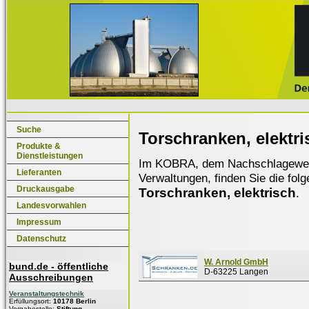
Suche
Torschranken, elektri
Produkte &
Dienstleistungen
Im KOBRA, dem Nachschlagewerk f
Lieferanten
Verwaltungen, finden Sie die fol
Druckausgabe
Torschranken, elektrisch
.
Landesvorwahlen
Impressum
Datenschutz
W. Arnold GmbH
bund.de - öffentliche
D-63225 Langen
Ausschreibungen
Veranstaltungstechnik
Erfüllungsort:
10178 Berlin
Vergabestelle:
Stiftung