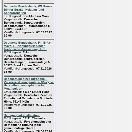
Deutsche Bundesbank, WA Peter-
Böhler-Straße, Heizung- und
Sanitärarbeiten
Erfüllungsort:
Frankfurt am Main
Vergabestelle:
Deutsche
Bundesbank, Zentralbereich
Beschaffungen, Taunusanlage 5,
60329 Frankfurt
Veröffentlichungsende:
07.02.2027
15:00
Deutsche Bundesbank, Fil. Erfurt -
MoveIT - Planungsleistungen
Technische Ausrüstung HKLS
Erfüllungsort:
Erfurt
Vergabestelle:
Deutsche
Bundesbank, Zentralbereich
Beschaffungen, Taunusanlage 5,
60329 Frankfurt am Main
Veröffentlichungsende:
07.11.2026
15:00
Beschaffung einer Ultraschall-
Pulververdüsungsanlage (PuV) zur
Herstellung von sphä rischen
Metallpulvern
Erfüllungsort:
51147 Linder Höhe
Vergabestelle:
Deutsches Zentrum
für Luft- und Raumfahrt e.V., Linder
Höhe, 51147 Köln
Veröffentlichungsende:
07.11.2026
00:00
Reinigungsdienstleistung
Erfüllungsort:
09111 Chemnitz
Vergabestelle:
Forschungsinstitut
Betriebliche Bildung (f-bb)
gemeinnützige GmbH
Veröffentlichungsende:
28.08.2026