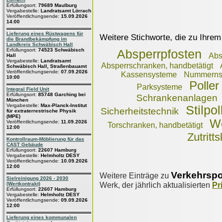
Erfüllungsort:
79689 Maulburg
Vergabestelle:
Landratsamt Lörrach
Veröffentlichungsende:
15.09.2026
14:00
Lieferung eines Rüstwagens für
Weitere Stichworte, die zu Ihrem
die Brandbekämpfung im
Landkreis Schwäbisch Hall
Erfüllungsort:
74523 Schwäbisch
Absperrpfosten
Abs
Hall
Vergabestelle:
Landratsamt
Absperrschranken, handbetätigt
Schwäbisch Hall, Straßenbauamt
Veröffentlichungsende:
07.09.2026
Kassensysteme
Nummernsc
10:00
Poller
Parksysteme
Integral Field Unit
Erfüllungsort:
85748 Garching bei
Schrankenanlagen
München
Vergabestelle:
Max-Planck-Institut
Stilpol
Sicherheitstechnik
für extraterrestrische Physik
(MPE)
W
Veröffentlichungsende:
11.09.2026
Torschranken, handbetätigt
12:00
Zutritt
Kontrollraum-Möblierung für das
CAST Gebäude
Erfüllungsort:
22607 Hamburg
Vergabestelle:
Helmholtz DESY
Veröffentlichungsende:
10.09.2026
12:00
Verkehrspo
Weitere Einträge zu
Sielreinigung 2026 - 2030
Werk, der jährlich aktualisierten
Pr
(Wertkontrakt)
Erfüllungsort:
22607 Hamburg
Vergabestelle:
Helmholtz DESY
Veröffentlichungsende:
09.09.2026
12:00
Lieferung eines kommunalen