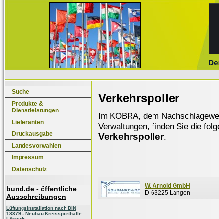
Suche
Verkehrspoller
Produkte &
Dienstleistungen
Im KOBRA, dem Nachschlagewerk f
Lieferanten
Verwaltungen, finden Sie die fol
Druckausgabe
Verkehrspoller
.
Landesvorwahlen
Impressum
Datenschutz
W. Arnold GmbH
bund.de - öffentliche
D-63225 Langen
Ausschreibungen
Lüftungsinstallation nach DIN
18379 - Neubau Kreissporthalle
Lörrach