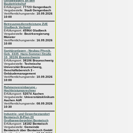
Geräteträgers an den
Baubetriebshof
Erfüllungsort:
77723 Gengenbach
Vergabestelle:
Stadt Gengenbach
Veröffentlichungsende:
10.09.2026
10:00
Betreuungsdienstleistung ZUE
Gladbeck Verbund
Erfüllungsort:
45964 Gladbeck
Vergabestelle:
Bezirksregierung
Münster
Veröffentlichungsende:
16.09.2026
10:00
Sanitäranlagen - Neubau Physik,
Geb. 3335, Hans-Sommer-Straße
10, 38106 Braunschweig
Erfüllungsort:
38106 Braunschweig
Vergabestelle:
Technische
Universität Braunschweig,
Geschäftsbereich 3 -
Gebäudemanagement
Veröffentlichungsende:
10.09.2026
10:00
Rahmenvereinbarung -
Hochleistungsrechner
Erfüllungsort:
52074 Aachen
Vergabestelle:
Universitätsklinikum
Aachen AöR
Veröffentlichungsende:
08.09.2026
10:30
Industrie- und Gewerbestandort
Bentwisch B-Plan 20
Großgewerbegebiet Bentwisch
Erfüllungsort:
18182 Bentwisch
Vergabestelle:
Gemeinde
Bentwisch über Bentwisch GmbH