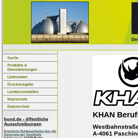
Suche
Produkte &
Dienstleistungen
Lieferanten
Druckausgabe
Landesvorwahlen
Impressum
Datenschutz
KHAN Beruf
bund.de - öffentliche
Ausschreibungen
Westbahnstraße
Erweiterte Rohbauarbeiten fuer die
A-4061 Paschin
Sanierung der Sporthalle
Erfüllungsort:
12279 Berlin