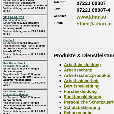
Telefon:
07221 88887
Vergabestelle:
Bezirksamt
Tempelhof-Schoeneberg von Berlin
Veröffentlichungsende:
08.09.2026
Fax:
07221 88887-4
09:59
website:
www.khan.at
VE 4.28.2d - TGA
Brandmeldeanlage
e-mail:
office@khan.at
Erfüllungsort:
22525 Hamburg
Vergabestelle:
Stadtreinigung
Hamburg AoeR
Veröffentlichungsende:
21.09.2026
09:59
OptiCool
Erfüllungsort:
22761 Hamburg
Vergabestelle:
Max-Planck-Institut
für Struktur und Dynamik der
Materie (ISDM)
Produkte & Dienstleistu
Veröffentlichungsende:
08.09.2026
12:00
Kita Oberer Brühl -
Arbeitsbekleidung
Heizungsinstallation
Erfüllungsort:
78048 Villingen-
Arbeitsschutz
Schwenningen
Arbeitsschutzprodukte
Vergabestelle:
Stadt Villingen-
Schwenningen, RefBM-Stabsstelle
Arbeitssicherheit
Zentrale Vergabestelle
Veröffentlichungsende:
10.09.2026
Berufsbekleidung
09:00
Forstbekleidung
Kita Oberer Brühl -
Lüftungsinstallation
Funktionskleidung
Erfüllungsort:
78048 Villingen-
Schwenningen
Persönliche Schutzausr
Vergabestelle:
Stadt Villingen-
Schwenningen, RefBM-Stabsstelle
Schutzbekleidung
Zentrale Vergabestelle
Veröffentlichungsende:
08.09.2026
Schutzschuhe
09:00