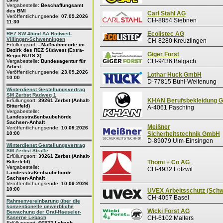
Vergabestelle:
Beschaffungsamt
des BMI
Carl Stahl AG
Veröffentlichungsende:
07.09.2026
CH-8854 Siebnen
11:30
Ecolistec AG
REZ SW 45ind AA Rottweil-
Villingen-Schwenningen
CH-8280 Kreuzlingen
Erfüllungsort:
- Maßnahmeorte im
Bezirk des REZ Südwest (Extra-
Giger Forst
Regio NUTS 3)
CH-9436 Balgach
Vergabestelle:
Bundesagentur für
Arbeit
Veröffentlichungsende:
23.09.2026
Lothar Huck GmbH
10:00
D-77815 Bühl-Weitenung
Winterdienst Gestellungsvertrag
SM Zerbst Radweg 1
KHAN Berufsbekleidung 
Erfüllungsort:
39261 Zerbst (Anhalt-
Bitterfeld)
A-4061 Pasching
Vergabestelle:
Landesstraßenbaubehörde
Sachsen-Anhalt
Meißner
Veröffentlichungsende:
10.09.2026
10:00
Sicherheitstechnik GmbH
D-89079 Ulm-Einsingen
Winterdienst Gestellungsvertrag
SM Zerbst Straße
Erfüllungsort:
39261 Zerbst (Anhalt-
Bitterfeld)
Thomi + Co AG
Vergabestelle:
CH-4932 Lotzwil
Landesstraßenbaubehörde
Sachsen-Anhalt
Veröffentlichungsende:
10.09.2026
10:00
UVEX Arbeitsschutz (Schw
CH-4057 Basel
Rahmenvereinbarung über die
konventionelle gewerbliche
Wicki Forst AG
Bewachung der Graf-Haeseler-
Kaserne Lebach
CH-6102 Malters
Erfüllungsort:
66822 Lebach