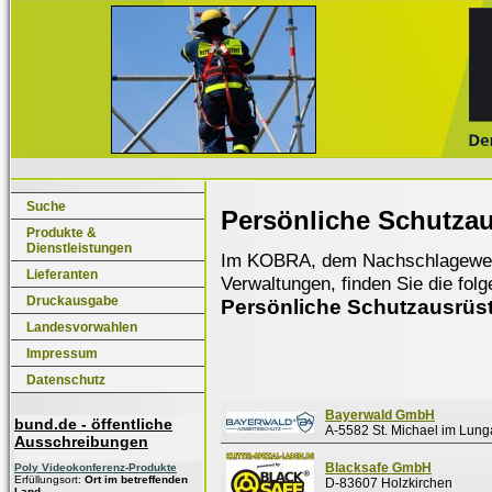
Suche
Persönliche Schutza
Produkte &
Dienstleistungen
Im KOBRA, dem Nachschlagewerk f
Lieferanten
Verwaltungen, finden Sie die fol
Druckausgabe
Persönliche Schutzausrüs
Landesvorwahlen
Impressum
Datenschutz
Bayerwald GmbH
bund.de - öffentliche
A-5582 St. Michael im Lun
Ausschreibungen
Blacksafe GmbH
Poly Videokonferenz-Produkte
Erfüllungsort:
Ort im betreffenden
D-83607 Holzkirchen
Land