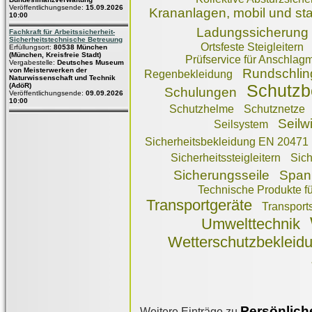
Veröffentlichungsende:
15.09.2026
Krananlagen, mobil und sta
10:00
Ladungssicherung
Fachkraft für Arbeitssicherheit-
Sicherheitstechnische Betreuung
Ortsfeste Steigleitern
Erfüllungsort:
80538 München
(München, Kreisfreie Stadt)
Prüfservice für Anschlagmi
Vergabestelle:
Deutsches Museum
von Meisterwerken der
Rundschlin
Regenbekleidung
Naturwissenschaft und Technik
(AdöR)
Schutzb
Schulungen
Veröffentlichungsende:
09.09.2026
10:00
Schutzhelme
Schutznetze
Seilw
Seilsystem
Sicherheitsbekleidung EN 20471
Sicherheitssteigleitern
Sich
Sicherungsseile
Span
Technische Produkte fü
Transportgeräte
Transport
Umwelttechnik
Wetterschutzbekleid
Persönlich
Weitere Einträge zu