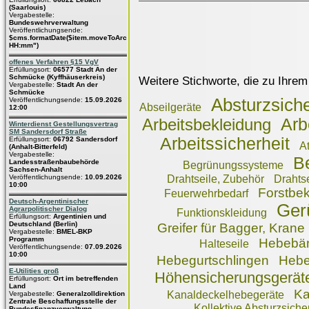
(Saarlouis)
Vergabestelle:
Bundeswehrverwaltung
Veröffentlichungsende:
$cms.formatDate($item.moveToArchive,"dd.MM.yyyy
HH:mm")
offenes Verfahren §15 VgV
Erfüllungsort:
06577 Stadt An der
Schmücke (Kyffhäuserkreis)
Weitere Stichworte, die zu Ihrem
Vergabestelle:
Stadt An der
Schmücke
Absturzsich
Veröffentlichungsende:
15.09.2026
Abseilgeräte
12:00
Arb
Arbeitsbekleidung
Winterdienst Gestellungsvertrag
SM Sandersdorf Straße
Arbeitssicherheit
Erfüllungsort:
06792 Sandersdorf
A
(Anhalt-Bitterfeld)
Vergabestelle:
B
Landesstraßenbaubehörde
Begrünungssysteme
Sachsen-Anhalt
Veröffentlichungsende:
10.09.2026
Drahtseile, Zubehör
Drahtse
10:00
Forstbe
Feuerwehrbedarf
Deutsch-Argentinischer
Ger
Agrarpolitischer Dialog
Funktionskleidung
Erfüllungsort:
Argentinien und
Deutschland (Berlin)
Greifer für Bagger, Krane
Vergabestelle:
BMEL-BKP
Programm
Hebebä
Halteseile
Veröffentlichungsende:
07.09.2026
10:00
Hebegurtschlingen
Hebe
E-Utilities groß
Höhensicherungsgerät
Erfüllungsort:
Ort im betreffenden
Land
Ka
Kanaldeckelhebegeräte
Vergabestelle:
Generalzolldirektion
Zentrale Beschaffungsstelle der
Kollektive Absturzsich
Bundesfinanzverwaltung