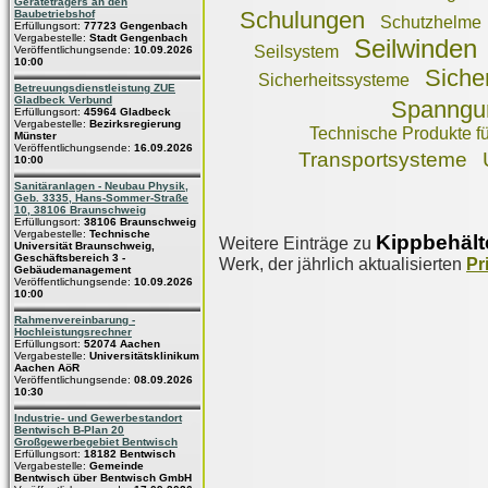
Geräteträgers an den
Schulungen
Baubetriebshof
Schutzhelme
Erfüllungsort:
77723 Gengenbach
Vergabestelle:
Stadt Gengenbach
Seilwinden
Seilsystem
Veröffentlichungsende:
10.09.2026
10:00
Siche
Sicherheitssysteme
Betreuungsdienstleistung ZUE
Gladbeck Verbund
Spanngu
Erfüllungsort:
45964 Gladbeck
Vergabestelle:
Bezirksregierung
Technische Produkte fü
Münster
Veröffentlichungsende:
16.09.2026
Transportsysteme
10:00
Sanitäranlagen - Neubau Physik,
Geb. 3335, Hans-Sommer-Straße
10, 38106 Braunschweig
Erfüllungsort:
38106 Braunschweig
Vergabestelle:
Technische
Kippbehält
Weitere Einträge zu
Universität Braunschweig,
Geschäftsbereich 3 -
Werk, der jährlich aktualisierten
Pr
Gebäudemanagement
Veröffentlichungsende:
10.09.2026
10:00
Rahmenvereinbarung -
Hochleistungsrechner
Erfüllungsort:
52074 Aachen
Vergabestelle:
Universitätsklinikum
Aachen AöR
Veröffentlichungsende:
08.09.2026
10:30
Industrie- und Gewerbestandort
Bentwisch B-Plan 20
Großgewerbegebiet Bentwisch
Erfüllungsort:
18182 Bentwisch
Vergabestelle:
Gemeinde
Bentwisch über Bentwisch GmbH