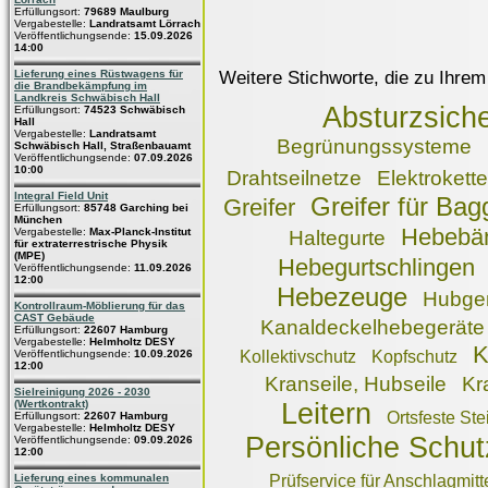
Erfüllungsort:
79689 Maulburg
Vergabestelle:
Landratsamt Lörrach
Veröffentlichungsende:
15.09.2026
14:00
Weitere Stichworte, die zu Ihrem
Lieferung eines Rüstwagens für
die Brandbekämpfung im
Landkreis Schwäbisch Hall
Absturzsich
Erfüllungsort:
74523 Schwäbisch
Hall
Vergabestelle:
Landratsamt
Begrünungssysteme
Schwäbisch Hall, Straßenbauamt
Veröffentlichungsende:
07.09.2026
10:00
Drahtseilnetze
Elektrokett
Integral Field Unit
Greifer für Bag
Greifer
Erfüllungsort:
85748 Garching bei
München
Hebebä
Vergabestelle:
Max-Planck-Institut
Haltegurte
für extraterrestrische Physik
(MPE)
Hebegurtschlingen
Veröffentlichungsende:
11.09.2026
12:00
Hebezeuge
Hubge
Kontrollraum-Möblierung für das
CAST Gebäude
Kanaldeckelhebegeräte
Erfüllungsort:
22607 Hamburg
Vergabestelle:
Helmholtz DESY
K
Veröffentlichungsende:
10.09.2026
Kollektivschutz
Kopfschutz
12:00
Kranseile, Hubseile
Kr
Sielreinigung 2026 - 2030
(Wertkontrakt)
Leitern
Ortsfeste Ste
Erfüllungsort:
22607 Hamburg
Vergabestelle:
Helmholtz DESY
Persönliche Schu
Veröffentlichungsende:
09.09.2026
12:00
Lieferung eines kommunalen
Prüfservice für Anschlagmitt