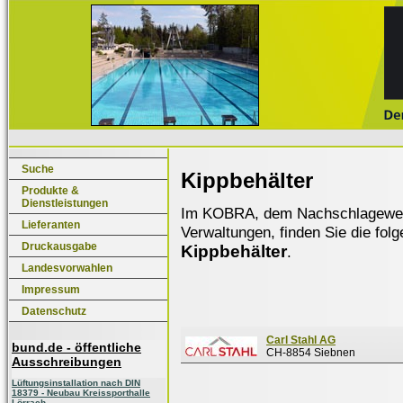
Suche
Kippbehälter
Produkte &
Dienstleistungen
Im KOBRA, dem Nachschlagewerk f
Lieferanten
Verwaltungen, finden Sie die fol
Druckausgabe
Kippbehälter
.
Landesvorwahlen
Impressum
Datenschutz
Carl Stahl AG
bund.de - öffentliche
CH-8854 Siebnen
Ausschreibungen
Lüftungsinstallation nach DIN
18379 - Neubau Kreissporthalle
Lörrach