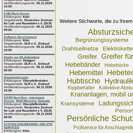
Veröffentlichungsende:
06.11.2026
10:00
2-HE-Rack-Server
Erfüllungsort:
Köln
Weitere Stichworte, die zu Ihrem
Vergabestelle:
Deutsches Zentrum
für Luft- und Raumfahrt e.V. (DLR)
Veröffentlichungsende:
06.11.2026
Absturzsich
09:00
Software Development
Begrünungssysteme
Erfüllungsort:
Köln
Vergabestelle:
DLR e.V., Einkauf
Veröffentlichungsende:
06.11.2026
Drahtseilnetze
Elektrokett
10:00
Greifer fü
Greifer
Studie zur H2-Anbindung
Erfüllungsort:
Stuttgart
Hebebänder
Vergabestelle:
DLR e.V., Einkauf
Hebeböcke
Veröffentlichungsende:
06.11.2026
00:00
Hebete
Hebemittel
Signalanalysator
Hubtische
Hydrauli
Erfüllungsort:
Oberpfaffenhofen
Vergabestelle:
DLR e.V., Einkauf
Kippbehälter
Kollektive Abst
Veröffentlichungsende:
06.11.2026
10:00
Krananlagen, mobil un
GSSR Next-Gen - Integrated,
Secure, Multi-Missions Upgrade
Ladungssic
Kransysteme
Erfüllungsort:
Oberpfaffenhofen
Vergabestelle:
Deutsches Zentrum
Person
für Luft- und Raumfahrt e.V. (DLR)
Veröffentlichungsende:
06.11.2026
Persönliche Schu
09:00
SYSTEM ENGINEERING AND DTN
Prüfservice für Anschlagmitt
SERVICES
Erfüllungsort:
Köln