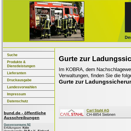
Suche
Gurte zur Ladungssi
Produkte &
Dienstleistungen
Im KOBRA, dem Nachschlagewerk f
Lieferanten
Verwaltungen, finden Sie die fol
Druckausgabe
Gurte zur Ladungssicheru
Landesvorwahlen
Impressum
Datenschutz
Carl Stahl AG
bund.de - öffentliche
CH-8854 Siebnen
Ausschreibungen
Gasversorgung N2
Erfüllungsort:
Köln
Vergabestelle:
DLR e.V., Einkauf