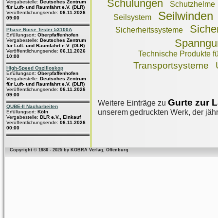
Schulungen
Vergabestelle:
Deutsches Zentrum
Schutzhelme
für Luft- und Raumfahrt e.V. (DLR)
Veröffentlichungsende:
06.11.2026
Seilwinden
Seilsystem
09:00
Siche
Sicherheitssysteme
Phase Noise Tester 53100A
Erfüllungsort:
Oberpfaffenhofen
Spanngu
Vergabestelle:
Deutsches Zentrum
für Luft- und Raumfahrt e.V. (DLR)
Veröffentlichungsende:
06.11.2026
Technische Produkte fü
10:00
Transportsysteme
High-Speed Oszilloskop
Erfüllungsort:
Oberpfaffenhofen
Vergabestelle:
Deutsches Zentrum
für Luft- und Raumfahrt e.V. (DLR)
Veröffentlichungsende:
06.11.2026
09:00
Gurte zur 
Weitere Einträge zu
QUBE-II Nacharbeiten
unserem gedruckten Werk, der jährl
Erfüllungsort:
Köln
Vergabestelle:
DLR e.V., Einkauf
Veröffentlichungsende:
06.11.2026
00:00
Copyright © 1986 - 2025 by KOBRA Verlag, Offenburg