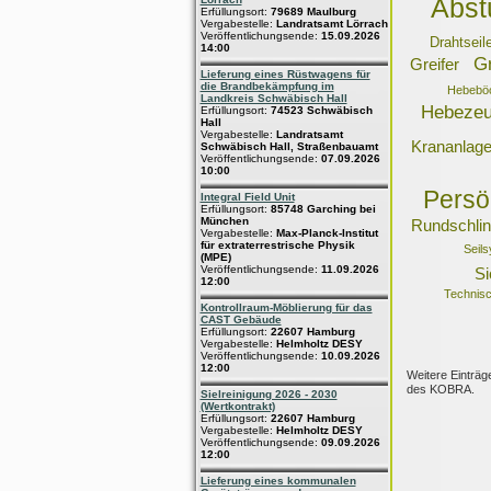
Abst
Erfüllungsort:
79689 Maulburg
Vergabestelle:
Landratsamt Lörrach
Veröffentlichungsende:
15.09.2026
Drahtseil
14:00
Gr
Greifer
Lieferung eines Rüstwagens für
die Brandbekämpfung im
Hebebö
Landkreis Schwäbisch Hall
Hebeze
Erfüllungsort:
74523 Schwäbisch
Hall
Vergabestelle:
Landratsamt
Krananlage
Schwäbisch Hall, Straßenbauamt
Veröffentlichungsende:
07.09.2026
10:00
Persö
Integral Field Unit
Erfüllungsort:
85748 Garching bei
München
Rundschli
Vergabestelle:
Max-Planck-Institut
für extraterrestrische Physik
Seil
(MPE)
Veröffentlichungsende:
11.09.2026
Si
12:00
Technisc
Kontrollraum-Möblierung für das
CAST Gebäude
Erfüllungsort:
22607 Hamburg
Vergabestelle:
Helmholtz DESY
Veröffentlichungsende:
10.09.2026
12:00
Weitere Einträg
des KOBRA.
Sielreinigung 2026 - 2030
(Wertkontrakt)
Erfüllungsort:
22607 Hamburg
Vergabestelle:
Helmholtz DESY
Veröffentlichungsende:
09.09.2026
12:00
Lieferung eines kommunalen