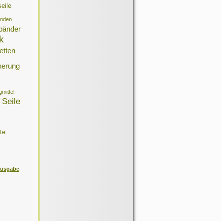
eile
inden
bänder
k
etten
herung
gmittel
Seile
te
ausgabe