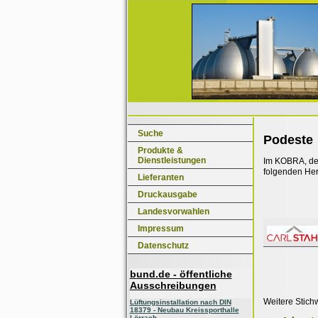
Suche
Podeste
Produkte &
Dienstleistungen
Im KOBRA, dem
folgenden Her
Lieferanten
Druckausgabe
Landesvorwahlen
Impressum
Datenschutz
bund.de - öffentliche
Ausschreibungen
Weitere Stich
Lüftungsinstallation nach DIN
18379 - Neubau Kreissporthalle
Lörrach