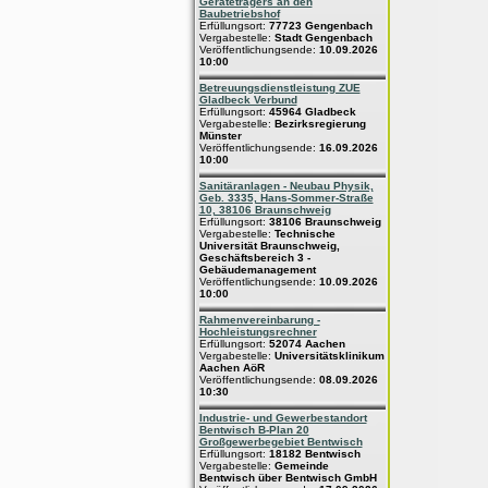
Geräteträgers an den
Baubetriebshof
Erfüllungsort:
77723 Gengenbach
Vergabestelle:
Stadt Gengenbach
Veröffentlichungsende:
10.09.2026
10:00
Betreuungsdienstleistung ZUE
Gladbeck Verbund
Erfüllungsort:
45964 Gladbeck
Vergabestelle:
Bezirksregierung
Münster
Veröffentlichungsende:
16.09.2026
10:00
Sanitäranlagen - Neubau Physik,
Geb. 3335, Hans-Sommer-Straße
10, 38106 Braunschweig
Erfüllungsort:
38106 Braunschweig
Vergabestelle:
Technische
Universität Braunschweig,
Geschäftsbereich 3 -
Gebäudemanagement
Veröffentlichungsende:
10.09.2026
10:00
Rahmenvereinbarung -
Hochleistungsrechner
Erfüllungsort:
52074 Aachen
Vergabestelle:
Universitätsklinikum
Aachen AöR
Veröffentlichungsende:
08.09.2026
10:30
Industrie- und Gewerbestandort
Bentwisch B-Plan 20
Großgewerbegebiet Bentwisch
Erfüllungsort:
18182 Bentwisch
Vergabestelle:
Gemeinde
Bentwisch über Bentwisch GmbH