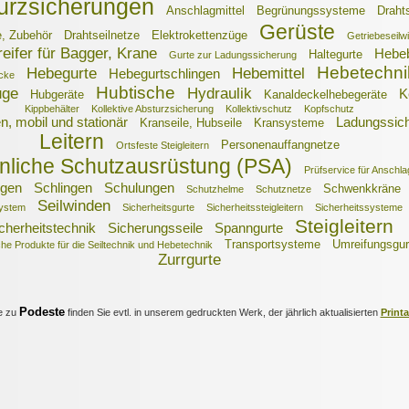
urzsicherungen
Anschlagmittel
Begrünungssysteme
Drahts
Gerüste
e, Zubehör
Drahtseilnetze
Elektrokettenzüge
Getriebeseilw
eifer für Bagger, Krane
Hebe
Haltegurte
Gurte zur Ladungssicherung
Hebetechni
Hebegurte
Hebemittel
Hebegurtschlingen
cke
Hubtische
uge
Hydraulik
K
Hubgeräte
Kanaldeckelhebegeräte
Kippbehälter
Kollektive Absturzsicherung
Kollektivschutz
Kopfschutz
n, mobil und stationär
Ladungssic
Kranseile, Hubseile
Kransysteme
Leitern
Personenauffangnetze
Ortsfeste Steigleitern
nliche Schutzausrüstung (PSA)
Prüfservice für Anschla
ngen
Schlingen
Schulungen
Schwenkkräne
Schutzhelme
Schutznetze
Seilwinden
system
Sicherheitsgurte
Sicherheitssteigleitern
Sicherheitssysteme
Steigleitern
cherheitstechnik
Sicherungsseile
Spanngurte
Transportsysteme
Umreifungsgur
he Produkte für die Seiltechnik und Hebetechnik
Zurrgurte
Podeste
e zu
finden Sie evtl. in unserem gedruckten Werk, der jährlich aktualisierten
Print