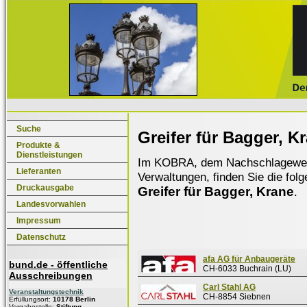
Suche
Greifer für Bagger, K
Produkte &
Dienstleistungen
Im KOBRA, dem Nachschlagewerk f
Lieferanten
Verwaltungen, finden Sie die fol
Druckausgabe
Greifer für Bagger, Krane
.
Landesvorwahlen
Impressum
Datenschutz
afa AG für Anbaugeräte
bund.de - öffentliche
CH-6033 Buchrain (LU)
Ausschreibungen
Carl Stahl AG
Veranstaltungstechnik
CH-8854 Siebnen
Erfüllungsort:
10178 Berlin
Vergabestelle:
Stiftung