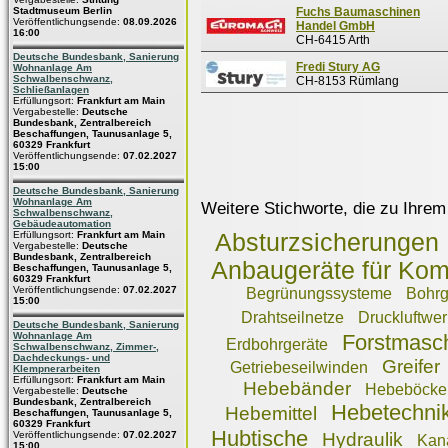
Stadtmuseum Berlin
Fuchs Baumaschinen
Veröffentlichungsende:
08.09.2026
Handel GmbH
16:00
CH-6415 Arth
Deutsche Bundesbank, Sanierung
Fredi Stury AG
Wohnanlage Am
Schwalbenschwanz,
CH-8153 Rümlang
Schließanlagen
Erfüllungsort:
Frankfurt am Main
Vergabestelle:
Deutsche
Bundesbank, Zentralbereich
Beschaffungen, Taunusanlage 5,
60329 Frankfurt
Veröffentlichungsende:
07.02.2027
15:00
Deutsche Bundesbank, Sanierung
Wohnanlage Am
Weitere Stichworte, die zu Ihrem
Schwalbenschwanz,
Gebäudeautomation
Erfüllungsort:
Frankfurt am Main
Absturzsicherungen
Vergabestelle:
Deutsche
Bundesbank, Zentralbereich
Anbaugeräte für Ko
Beschaffungen, Taunusanlage 5,
60329 Frankfurt
Veröffentlichungsende:
07.02.2027
Begrünungssysteme
Bohrg
15:00
Drahtseilnetze
Druckluftwe
Deutsche Bundesbank, Sanierung
Wohnanlage Am
Forstmasc
Erdbohrgeräte
Schwalbenschwanz, Zimmer-,
Dachdeckungs- und
Greifer
Getriebeseilwinden
Klempnerarbeiten
Erfüllungsort:
Frankfurt am Main
Hebebänder
Hebeböcke
Vergabestelle:
Deutsche
Bundesbank, Zentralbereich
Hebetechni
Hebemittel
Beschaffungen, Taunusanlage 5,
60329 Frankfurt
Hubtische
Veröffentlichungsende:
07.02.2027
Hydraulik
Kan
15:00