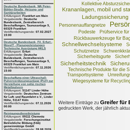
Kollektive Absturzsich
Deutsche Bundesbank, WA Peter-
Krananlagen, mobil und sta
Böhler-Straße, Heizung- und
Sanitärarbeiten
Ladungssicherung
Erfüllungsort:
Frankfurt am Main
Vergabestelle:
Deutsche
Bundesbank, Zentralbereich
Persön
Personenauffangnetze
Beschaffungen, Taunusanlage 5,
60329 Frankfurt
Podeste
Prüfservice für
Veröffentlichungsende:
07.02.2027
15:00
Rückbauwerkzeuge für Ba
Deutsche Bundesbank, Fil. Erfurt -
Schnellwechselsysteme
S
MoveIT - Planungsleistungen
Technische Ausrüstung HKLS
Schutznetze
Schwenkkrä
Erfüllungsort:
Erfurt
Vergabestelle:
Deutsche
Sicherheitsgurte
Sicherh
Bundesbank, Zentralbereich
Beschaffungen, Taunusanlage 5,
Sicherheitstechnik
Sicheru
60329 Frankfurt am Main
Veröffentlichungsende:
07.11.2026
Technische Produkte für die 
15:00
Transportsysteme
Umreifung
Beschaffung einer Ultraschall-
Wiegesysteme für Recyclin
Pulververdüsungsanlage (PuV) zur
Herstellung von sphä rischen
Metallpulvern
Erfüllungsort:
51147 Linder Höhe
Vergabestelle:
Deutsches Zentrum
für Luft- und Raumfahrt e.V., Linder
Höhe, 51147 Köln
Greifer für
Weitere Einträge zu
Veröffentlichungsende:
07.11.2026
00:00
gedruckten Werk, der jährlich aktua
Reinigungsdienstleistung
Erfüllungsort:
09111 Chemnitz
Vergabestelle:
Forschungsinstitut
Betriebliche Bildung (f-bb)
gemeinnützige GmbH
Veröffentlichungsende:
28.08.2026