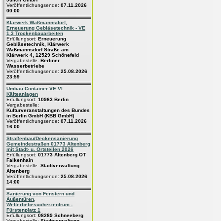
Veröffentlichungsende:
07.11.2026
00:00
Klärwerk Waßmannsdorf,
Erneuerung Gebläsetechnik - VE
1.3 Trockenbauarbeiten
Erfüllungsort:
Erneuerung
Gebläsetechnik, Klärwerk
Waßmannsdorf Straße am
Klärwerk 4, 12529 Schönefeld
Vergabestelle:
Berliner
Wasserbetriebe
Veröffentlichungsende:
25.08.2026
23:59
Umbau Container VE VI
Kälteanlagen
Erfüllungsort:
10963 Berlin
Vergabestelle:
Kulturveranstaltungen des Bundes
in Berlin GmbH (KBB GmbH)
Veröffentlichungsende:
07.11.2026
16:00
Straßenbau/Deckensanierung
Gemeindestraßen 01773 Altenberg
mit Stadt- u. Ortsteilen 2026
Erfüllungsort:
01773 Altenberg OT
Falkenhain
Vergabestelle:
Stadtverwaltung
Altenberg
Veröffentlichungsende:
25.08.2026
14:00
Sanierung von Fenstern und
Außentüren,
Welterbebesucherzentrum -
Fürstenplatz 1
Erfüllungsort:
08289 Schneeberg
Vergabestelle:
Stadtverwaltung