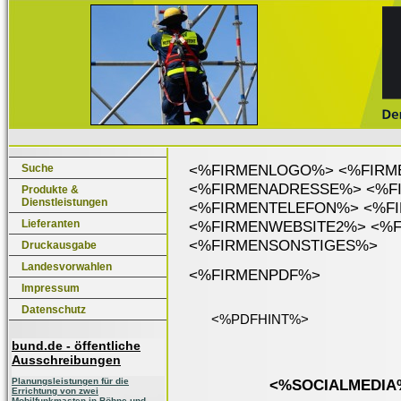
<%FIRMENLOGO%> <%FIRM
Suche
<%FIRMENADRESSE%> <%F
Produkte &
Dienstleistungen
<%FIRMENTELEFON%> <%F
Lieferanten
<%FIRMENWEBSITE2%> <%
<%FIRMENSONSTIGES%>
Druckausgabe
Landesvorwahlen
<%FIRMENPDF%>
Impressum
Datenschutz
<%PDFHINT%>
bund.de - öffentliche
Ausschreibungen
Planungsleistungen für die
<%SOCIALMEDIA
Errichtung von zwei
Mobilfunkmasten in Böhne und