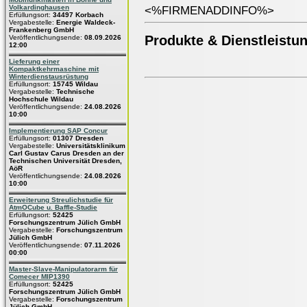
Volkardinghausen
<%FIRMENADDINFO%>
Erfüllungsort:
34497 Korbach
Vergabestelle:
Energie Waldeck-
Frankenberg GmbH
Produkte & Dienstleistu
Veröffentlichungsende:
08.09.2026
12:00
Lieferung einer
Kompaktkehrmaschine mit
Winterdienstausrüstung
Erfüllungsort:
15745 Wildau
Vergabestelle:
Technische
Hochschule Wildau
Veröffentlichungsende:
24.08.2026
10:00
Implementierung SAP Concur
Erfüllungsort:
01307 Dresden
Vergabestelle:
Universitätsklinikum
Carl Gustav Carus Dresden an der
Technischen Universität Dresden,
AöR
Veröffentlichungsende:
24.08.2026
10:00
Erweiterung Streulichstudie für
AtmOCube u. Baffle-Studie
Erfüllungsort:
52425
Forschungszentrum Jülich GmbH
Vergabestelle:
Forschungszentrum
Jülich GmbH
Veröffentlichungsende:
07.11.2026
00:00
Master-Slave-Manipulatorarm für
Comecer MIP1390
Erfüllungsort:
52425
Forschungszentrum Jülich GmbH
Vergabestelle:
Forschungszentrum
Jülich GmbH