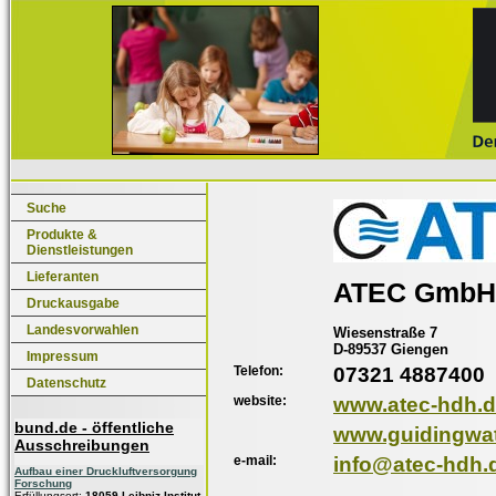
Suche
Produkte &
Dienstleistungen
Lieferanten
ATEC GmbH
Druckausgabe
Landesvorwahlen
Wiesenstraße 7
D-89537 Giengen
Impressum
Telefon:
07321 4887400
Datenschutz
website:
www.atec-hdh.
bund.de - öffentliche
www.guidingwat
Ausschreibungen
e-mail:
info@atec-hdh.
Aufbau einer Druckluftversorgung
Forschung
Erfüllungsort:
18059 Leibniz-Institut