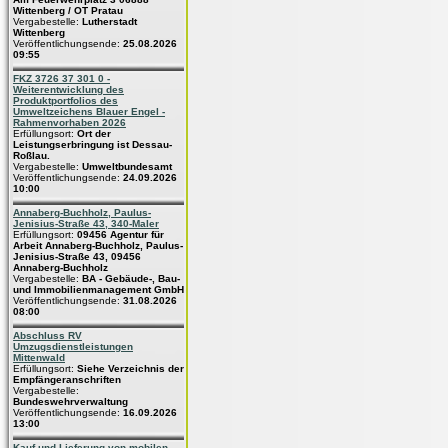
Wittenberg / OT Pratau
Vergabestelle:
Lutherstadt
Wittenberg
Veröffentlichungsende:
25.08.2026
09:55
FKZ 3726 37 301 0 -
Weiterentwicklung des
Produktportfolios des
Umweltzeichens Blauer Engel -
Rahmenvorhaben 2026
Erfüllungsort:
Ort der
Leistungserbringung ist Dessau-
Roßlau.
Vergabestelle:
Umweltbundesamt
Veröffentlichungsende:
24.09.2026
10:00
Annaberg-Buchholz, Paulus-
Jenisius-Straße 43, 340-Maler
Erfüllungsort:
09456 Agentur für
Arbeit Annaberg-Buchholz, Paulus-
Jenisius-Straße 43, 09456
Annaberg-Buchholz
Vergabestelle:
BA - Gebäude-, Bau-
und Immobilienmanagement GmbH
Veröffentlichungsende:
31.08.2026
08:00
Abschluss RV
Umzugsdienstleistungen
Mittenwald
Erfüllungsort:
Siehe Verzeichnis der
Empfängeranschriften
Vergabestelle:
Bundeswehrverwaltung
Veröffentlichungsende:
16.09.2026
13:00
Kauf und Lieferung von mobilen