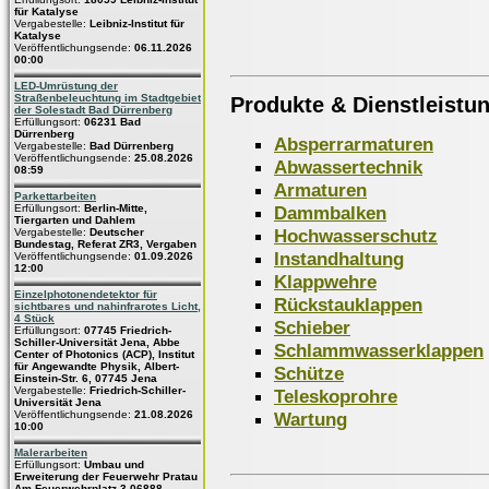
für Katalyse
Vergabestelle:
Leibniz-Institut für
Katalyse
Veröffentlichungsende:
06.11.2026
00:00
LED-Umrüstung der
Straßenbeleuchtung im Stadtgebiet
Produkte & Dienstleistu
der Solestadt Bad Dürrenberg
Erfüllungsort:
06231 Bad
Dürrenberg
Absperrarmaturen
Vergabestelle:
Bad Dürrenberg
Veröffentlichungsende:
25.08.2026
Abwassertechnik
08:59
Armaturen
Parkettarbeiten
Dammbalken
Erfüllungsort:
Berlin-Mitte,
Tiergarten und Dahlem
Hochwasserschutz
Vergabestelle:
Deutscher
Bundestag, Referat ZR3, Vergaben
Instandhaltung
Veröffentlichungsende:
01.09.2026
12:00
Klappwehre
Einzelphotonendetektor für
Rückstauklappen
sichtbares und nahinfrarotes Licht,
4 Stück
Schieber
Erfüllungsort:
07745 Friedrich-
Schiller-Universität Jena, Abbe
Schlammwasserklappen
Center of Photonics (ACP), Institut
für Angewandte Physik, Albert-
Schütze
Einstein-Str. 6, 07745 Jena
Vergabestelle:
Friedrich-Schiller-
Teleskoprohre
Universität Jena
Wartung
Veröffentlichungsende:
21.08.2026
10:00
Malerarbeiten
Erfüllungsort:
Umbau und
Erweiterung der Feuerwehr Pratau
Am Feuerwehrplatz 3 06888