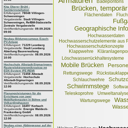
Armaturen
Badepontons
Brücken, temporär
Kita Oberer Brühl -
Sanitärinstallation
Erfüllungsort:
78048 Villingen-
Flächendaten
Fluch
Schwenningen
Fußg
Vergabestelle:
Stadt Villingen-
Schwenningen, RefBM-Stabsstelle
Zentrale Vergabestelle
Geographische Inf
Veröffentlichungsende:
09.09.2026
09:00
Hochwasserdaten
Neubau Bildungscampus Ezach;
Hochwasserschutzelemente aus R
PV-Anlage
Erfüllungsort:
71229 Leonberg
Hochwasserschutzkonzepte
Vergabestelle:
Stadt Leonberg
Klappwehre
Kläranlagenpo
Abteilung Bauverwaltung
Veröffentlichungsende:
08.09.2026
Löschwasserrückhaltesysteme
10:00
Mobile Brücken
Persone
Hochschule Albstadt-Sigmaringen-
Rasterelektronenmikroskop mt
EDX-System (FE-REM)
Rettungswege
Rückstauklapp
Erfüllungsort:
72458 Albstadt
Vergabestelle:
Hochschule
Schutz
Schlauchwehre
Albstadt-Sigmaringen
Veröffentlichungsende:
08.09.2026
Schwimmstege
Softwa
12:00
Teleskoprohre
Umweltanalys
Planungsleistungen für die
Errichtung von zwei
Wass
Mobilfunkmasten in Böhne und
Wartungswege
Volkardinghausen
Wasse
Erfüllungsort:
34497 Korbach
Vergabestelle:
Energie Waldeck-
Frankenberg GmbH
Veröffentlichungsende:
08.09.2026
12:00
Neubau einer Abbiegespur auf der