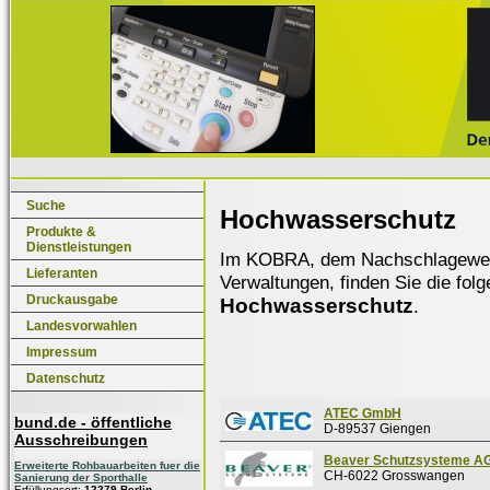
Suche
Hochwasserschutz
Produkte &
Dienstleistungen
Im KOBRA, dem Nachschlagewerk f
Lieferanten
Verwaltungen, finden Sie die fol
Druckausgabe
Hochwasserschutz
.
Landesvorwahlen
Impressum
Datenschutz
ATEC GmbH
bund.de - öffentliche
D-89537 Giengen
Ausschreibungen
Beaver Schutzsysteme A
Erweiterte Rohbauarbeiten fuer die
CH-6022 Grosswangen
Sanierung der Sporthalle
Erfüllungsort:
12279 Berlin