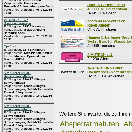
Vergabestelle:
Bezirksamt
Duwe & Partner GmbH
Tempelhof-Schoeneberg von Berlin
JETFLOAT Deutschland
Veröffentlichungsende:
08.09.2026
09:59
D-34513 Waldeck
VE 4.28.2d - TGA
hochwasser-schutz.ch
Brandmeldeanlage
Ruedi Jungen
Erfüllungsort:
22525 Hamburg
CH-3714 Frutigen
Vergabestelle:
Stadtreinigung
Hamburg AoeR
Veröffentlichungsende:
21.09.2026
Hannes Silberbauer GmbH
09:59
Techn. Büro für Wassertec
A-4060 Leonding
OptiCool
Erfüllungsort:
22761 Hamburg
Vergabestelle:
Max-Planck-Institut
SIMUTECH e.U.
für Struktur und Dynamik der
A-1230 Wien
Materie (ISDM)
Veröffentlichungsende:
08.09.2026
12:00
WATERBLOKK GmbH
Hochwasser- & Starkrege
Kita Oberer Brühl -
D-52511 Geilenkirchen
Heizungsinstallation
Erfüllungsort:
78048 Villingen-
Schwenningen
Vergabestelle:
Stadt Villingen-
Schwenningen, RefBM-Stabsstelle
Zentrale Vergabestelle
Veröffentlichungsende:
10.09.2026
09:00
Kita Oberer Brühl -
Lüftungsinstallation
Erfüllungsort:
78048 Villingen-
Weitere Stichworte, die zu Ihrem
Schwenningen
Vergabestelle:
Stadt Villingen-
Absperrarmaturen
Ab
Schwenningen, RefBM-Stabsstelle
Zentrale Vergabestelle
Veröffentlichungsende:
08.09.2026
09:00