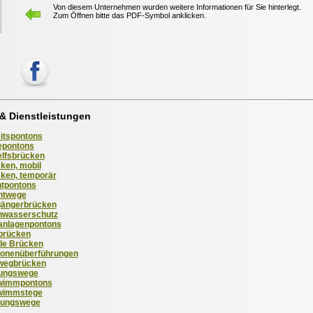
Von diesem Unternehmen wurden weitere Informationen für Sie hinterlegt.
Zum Öffnen bitte das PDF-Symbol anklicken.
& Dienstleistungen
itspontons
epontons
lfsbrücken
ken, mobil
ken, temporär
tpontons
htwege
ängerbrücken
wasserschutz
anlagenpontons
brücken
le Brücken
onenüberführungen
wegbrücken
ungswege
wimmpontons
wimmstege
tungswege