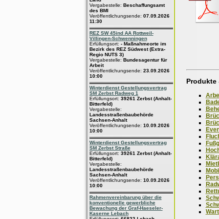
Vergabestelle:
Beschaffungsamt
des BMI
Veröffentlichungsende:
07.09.2026
11:30
REZ SW 45ind AA Rottweil-
Villingen-Schwenningen
Erfüllungsort:
- Maßnahmeorte im
Bezirk des REZ Südwest (Extra-
Regio NUTS 3)
Vergabestelle:
Bundesagentur für
Arbeit
Veröffentlichungsende:
23.09.2026
10:00
Produkte 
Winterdienst Gestellungsvertrag
SM Zerbst Radweg 1
Arbe
Erfüllungsort:
39261 Zerbst (Anhalt-
Bad
Bitterfeld)
Behe
Vergabestelle:
Landesstraßenbaubehörde
Brüc
Sachsen-Anhalt
Brüc
Veröffentlichungsende:
10.09.2026
Even
10:00
Fluc
Fußg
Winterdienst Gestellungsvertrag
SM Zerbst Straße
Hoch
Erfüllungsort:
39261 Zerbst (Anhalt-
Klär
Bitterfeld)
Miet
Vergabestelle:
Landesstraßenbaubehörde
Mobi
Sachsen-Anhalt
Pers
Veröffentlichungsende:
10.09.2026
Rad
10:00
Rett
Sch
Rahmenvereinbarung über die
konventionelle gewerbliche
Sch
Bewachung der Graf-Haeseler-
War
Kaserne Lebach
Erfüllungsort:
66822 Lebach