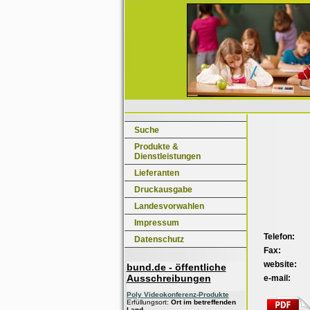
Suche
Produkte &
Dienstleistungen
Lieferanten
Druckausgabe
Landesvorwahlen
Impressum
Telefon:
Datenschutz
Fax:
website:
bund.de - öffentliche
Ausschreibungen
e-mail:
Poly Videokonferenz-Produkte
Erfüllungsort:
Ort im betreffenden
Land