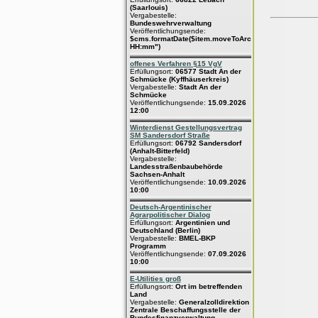
(Saarlouis)
Vergabestelle:
Bundeswehrverwaltung
Veröffentlichungsende:
$cms.formatDate($item.moveToArchive,"dd.MM.yyyy
HH:mm")
offenes Verfahren §15 VgV
Erfüllungsort:
06577 Stadt An der
Schmücke (Kyffhäuserkreis)
Vergabestelle:
Stadt An der
Schmücke
Veröffentlichungsende:
15.09.2026
12:00
Winterdienst Gestellungsvertrag
SM Sandersdorf Straße
Erfüllungsort:
06792 Sandersdorf
(Anhalt-Bitterfeld)
Vergabestelle:
Landesstraßenbaubehörde
Sachsen-Anhalt
Veröffentlichungsende:
10.09.2026
10:00
Deutsch-Argentinischer
Agrarpolitischer Dialog
Erfüllungsort:
Argentinien und
Deutschland (Berlin)
Vergabestelle:
BMEL-BKP
Programm
Veröffentlichungsende:
07.09.2026
10:00
E-Utilities groß
Erfüllungsort:
Ort im betreffenden
Land
Vergabestelle:
Generalzolldirektion
Zentrale Beschaffungsstelle der
Bundesfinanzverwaltung