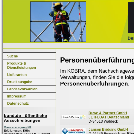
Suche
Personenüberführun
Produkte &
Dienstleistungen
Im KOBRA, dem Nachschlagewerk f
Lieferanten
Verwaltungen, finden Sie die fol
Druckausgabe
Personenüberführungen
.
Landesvorwahlen
Impressum
Datenschutz
Duwe & Partner GmbH
bund.de - öffentliche
JETFLOAT Deutschland
Ausschreibungen
D-34513 Waldeck
Gasversorgung N2
Janson Bridging GmbH
Erfüllungsort:
Köln
D-46446 Emmerich am Rhe
Vergabestelle:
DLR e.V., Einkauf