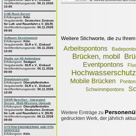
Veröffentlichungsende:
06.11.2026
10:00
2-HE-Rack-Server
Erfüllungsort:
Köln
Vergabestelle:
Deutsches Zentrum
für Luft- und Raumfahrt e.V. (DLR)
Veröffentlichungsende:
06.11.2026
09:00
Weitere Stichworte, die zu Ihrem
Software Development
Erfüllungsort:
Köln
Vergabestelle:
DLR e.V., Einkauf
Arbeitspontons
Veröffentlichungsende:
06.11.2026
Badeponto
10:00
Brücken, mobil
Brü
Studie zur H2-Anbindung
Erfüllungsort:
Stuttgart
Eventpontons
Flu
Vergabestelle:
DLR e.V., Einkauf
Veröffentlichungsende:
06.11.2026
Hochwasserschutz
00:00
Mobile Brücken
Signalanalysator
Ponton
Erfüllungsort:
Oberpfaffenhofen
Vergabestelle:
DLR e.V., Einkauf
Sc
Schwimmpontons
Veröffentlichungsende:
06.11.2026
10:00
GSSR Next-Gen - Integrated,
Secure, Multi-Missions Upgrade
Erfüllungsort:
Oberpfaffenhofen
Vergabestelle:
Deutsches Zentrum
Personenü
Weitere Einträge zu
für Luft- und Raumfahrt e.V. (DLR)
Veröffentlichungsende:
06.11.2026
gedruckten Werk, der jährlich aktua
09:00
SYSTEM ENGINEERING AND DTN
SERVICES
Erfüllungsort:
Köln