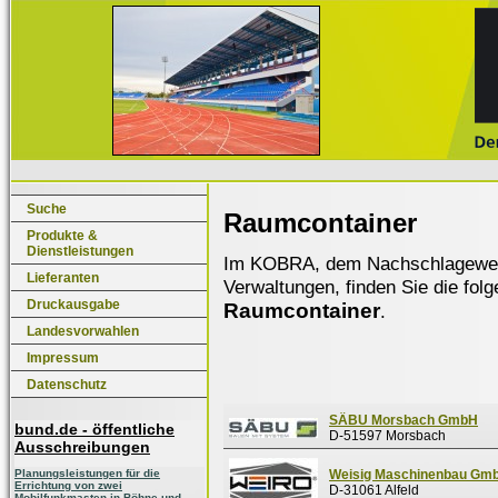
Suche
Raumcontainer
Produkte &
Dienstleistungen
Im KOBRA, dem Nachschlagewerk f
Lieferanten
Verwaltungen, finden Sie die fol
Druckausgabe
Raumcontainer
.
Landesvorwahlen
Impressum
Datenschutz
SÄBU Morsbach GmbH
bund.de - öffentliche
D-51597 Morsbach
Ausschreibungen
Planungsleistungen für die
Weisig Maschinenbau Gm
Errichtung von zwei
D-31061 Alfeld
Mobilfunkmasten in Böhne und