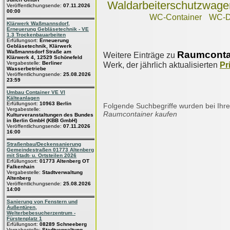
Waldarbeiterschutzwage
Veröffentlichungsende:
07.11.2026
00:00
WC-Container
WC-D
Klärwerk Waßmannsdorf,
Erneuerung Gebläsetechnik - VE
1.3 Trockenbauarbeiten
Erfüllungsort:
Erneuerung
Gebläsetechnik, Klärwerk
Waßmannsdorf Straße am
Raumconta
Weitere Einträge zu
Klärwerk 4, 12529 Schönefeld
Vergabestelle:
Berliner
Werk, der jährlich aktualisierten
Pr
Wasserbetriebe
Veröffentlichungsende:
25.08.2026
23:59
Umbau Container VE VI
Kälteanlagen
Erfüllungsort:
10963 Berlin
Folgende Suchbegriffe wurden bei Ihre
Vergabestelle:
Raumcontainer kaufen
Kulturveranstaltungen des Bundes
in Berlin GmbH (KBB GmbH)
Veröffentlichungsende:
07.11.2026
16:00
Straßenbau/Deckensanierung
Gemeindestraßen 01773 Altenberg
mit Stadt- u. Ortsteilen 2026
Erfüllungsort:
01773 Altenberg OT
Falkenhain
Vergabestelle:
Stadtverwaltung
Altenberg
Veröffentlichungsende:
25.08.2026
14:00
Sanierung von Fenstern und
Außentüren,
Welterbebesucherzentrum -
Fürstenplatz 1
Erfüllungsort:
08289 Schneeberg
Vergabestelle:
Stadtverwaltung