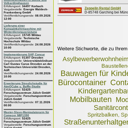
Volkardinghausen
Erfüllungsort:
34497 Korbach
Zeppelin Rental GmbH
Vergabestelle:
Energie Waldeck-
D-85748 Garching bei Mün
Frankenberg GmbH
Veröffentlichungsende:
08.09.2026
12:00
Lieferung einer
Kompaktkehrmaschine mit
Winterdienstausrüstung
Erfüllungsort:
15745 Wildau
Vergabestelle:
Technische
Hochschule Wildau
Veröffentlichungsende:
24.08.2026
Weitere Stichworte, die zu Ihrem
10:00
Implementierung SAP Concur
Asylbewerberwohnhei
Erfüllungsort:
01307 Dresden
Vergabestelle:
Universitätsklinikum
Carl Gustav Carus Dresden an der
Baustellen
Technischen Universität Dresden,
AöR
Bauwagen für Kind
Veröffentlichungsende:
24.08.2026
10:00
Cont
Bürocontainer
Erweiterung Streulichstudie für
AtmOCube u. Baffle-Studie
Kindergartenba
Erfüllungsort:
52425
Forschungszentrum Jülich GmbH
Vergabestelle:
Forschungszentrum
Mobilbauten
Mod
Jülich GmbH
Veröffentlichungsende:
07.11.2026
00:00
Sanitärcont
Master-Slave-Manipulatorarm für
Spritzbalken, S
Comecer MIP1390
Erfüllungsort:
52425
Straßenunterhaltge
Forschungszentrum Jülich GmbH
Vergabestelle:
Forschungszentrum
Jülich GmbH